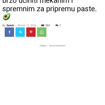
brzo učiniti mekanim i
spremnim za pripremu paste.
By
Samir
-
March 13, 2026
553
0
Oglasi - Advertisement