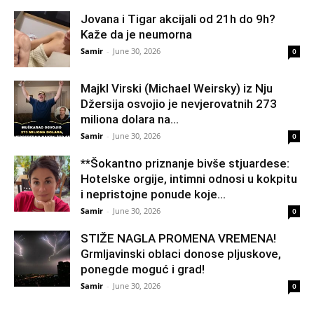
Jovana i Tigar akcijali od 21h do 9h?
Kaže da je neumorna
Samir
-
June 30, 2026
0
Majkl Virski (Michael Weirsky) iz Nju
Džersija osvojio je nevjerovatnih 273
miliona dolara na...
Samir
-
June 30, 2026
0
**Šokantno priznanje bivše stjuardese:
Hotelske orgije, intimni odnosi u kokpitu
i nepristojne ponude koje...
Samir
-
June 30, 2026
0
STIŽE NAGLA PROMENA VREMENA!
Grmljavinski oblaci donose pljuskove,
ponegde moguć i grad!
Samir
-
June 30, 2026
0