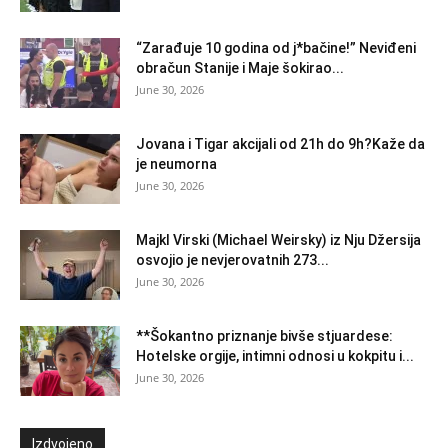
“Zarađuje 10 godina od j*bačine!” Neviđeni
obračun Stanije i Maje šokirao...
June 30, 2026
Jovana i Tigar akcijali od 21h do 9h?Kaže da
je neumorna
June 30, 2026
Majkl Virski (Michael Weirsky) iz Nju Džersija
osvojio je nevjerovatnih 273...
June 30, 2026
**Šokantno priznanje bivše stjuardese:
Hotelske orgije, intimni odnosi u kokpitu i...
June 30, 2026
Izdvojeno