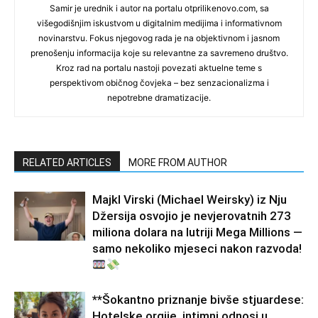
Samir je urednik i autor na portalu otprilikenovo.com, sa
višegodišnjim iskustvom u digitalnim medijima i informativnom
novinarstvu. Fokus njegovog rada je na objektivnom i jasnom
prenošenju informacija koje su relevantne za savremeno društvo.
Kroz rad na portalu nastoji povezati aktuelne teme s
perspektivom običnog čovjeka – bez senzacionalizma i
nepotrebne dramatizacije.
RELATED ARTICLES
MORE FROM AUTHOR
Majkl Virski (Michael Weirsky) iz Nju
Džersija osvojio je nevjerovatnih 273
miliona dolara na lutriji Mega Millions —
samo nekoliko mjeseci nakon razvoda!
**Šokantno priznanje bivše stjuardese:
Hotelske orgije, intimni odnosi u