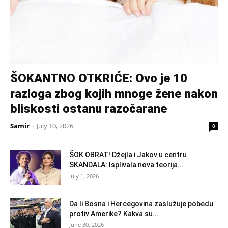
ŠOKANTNO OTKRIĆE: Ovo je 10
razloga zbog kojih mnoge žene nakon
bliskosti ostanu razočarane
Samir
-
July 10, 2026
0
ŠOK OBRAT! Džejla i Jakov u centru
SKANDALA: Isplivala nova teorija...
July 1, 2026
Da li Bosna i Hercegovina zaslužuje pobedu
protiv Amerike? Kakva su...
June 30, 2026