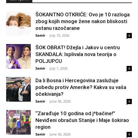
ŠOKANTNO OTKRIĆE: Ovo je 10 razloga
zbog kojih mnoge žene nakon bliskosti
ostanu razočarane
Samir
-
July 10, 2026
0
ŠOK OBRAT! Džejla i Jakov u centru
SKANDALA: Isplivala nova teorija o
POLJUPCU
Samir
-
July 1, 2026
0
Da li Bosna i Hercegovina zaslužuje
pobedu protiv Amerike? Kakva su vaša
očekivanja?
Samir
-
June 30, 2026
0
“Zarađuje 10 godina od j*bačine!”
Neviđeni obračun Stanije i Maje šokirao
region
Samir
-
June 30, 2026
0