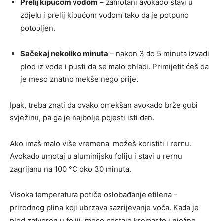
Prelij kipućom vodom
– zamotani avokado stavi u
zdjelu i prelij kipućom vodom tako da je potpuno
potopljen.
Sačekaj nekoliko minuta
– nakon 3 do 5 minuta izvadi
plod iz vode i pusti da se malo ohladi. Primijetit ćeš da
je meso znatno mekše nego prije.
Ipak, treba znati da ovako omekšan avokado brže gubi
svježinu, pa ga je najbolje pojesti isti dan.
Ako imaš malo više vremena, možeš koristiti i rernu.
Avokado umotaj u aluminijsku foliju i stavi u rernu
zagrijanu na 100 °C oko 30 minuta.
Visoka temperatura potiče oslobađanje etilena –
prirodnog plina koji ubrzava sazrijevanje voća. Kada je
plod zatvoren u foliji, meso postaje kremasto i nježno.