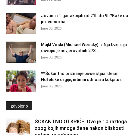
Jovana i Tigar akcijali od 21h do 9h?Kaže da
je neumorna
June 30, 2026
Majkl Virski (Michael Weirsky) iz Nju Džersija
osvojio je nevjerovatnih 273...
June 30, 2026
**Šokantno priznanje bivše stjuardese:
Hotelske orgije, intimni odnosi u kokpitu i...
June 30, 2026
Izdvojeno
ŠOKANTNO OTKRIĆE: Ovo je 10 razloga
zbog kojih mnoge žene nakon bliskosti
ostanu razočarane