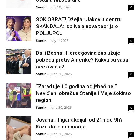
Samir
-
July 10, 2026
0
ŠOK OBRAT! Džejla i Jakov u centru
SKANDALA: Isplivala nova teorija o
POLJUPCU
Samir
-
July 1, 2026
0
Da li Bosna i Hercegovina zaslužuje
pobedu protiv Amerike? Kakva su vaša
očekivanja?
Samir
-
June 30, 2026
0
“Zarađuje 10 godina od j*bačine!”
Neviđeni obračun Stanije i Maje šokirao
region
Samir
-
June 30, 2026
0
Jovana i Tigar akcijali od 21h do 9h?
Kaže da je neumorna
Samir
-
June 30, 2026
0