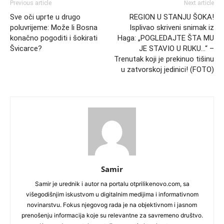
Previous article
Next article
Sve oči uprte u drugo
REGION U STANJU ŠOKA!
poluvrijeme: Može li Bosna
Isplivao skriveni snimak iz
konačno pogoditi i šokirati
Haga: „POGLEDAJTE ŠTA MU
Švicarce?
JE STAVIO U RUKU…“ –
Trenutak koji je prekinuo tišinu
u zatvorskoj jedinici! (FOTO)
Samir
Samir je urednik i autor na portalu otprilikenovo.com, sa
višegodišnjim iskustvom u digitalnim medijima i informativnom
novinarstvu. Fokus njegovog rada je na objektivnom i jasnom
prenošenju informacija koje su relevantne za savremeno društvo.