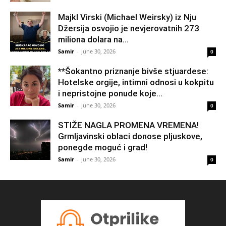
Majkl Virski (Michael Weirsky) iz Nju
Džersija osvojio je nevjerovatnih 273
miliona dolara na...
Samir
-
June 30, 2026
0
**Šokantno priznanje bivše stjuardese:
Hotelske orgije, intimni odnosi u kokpitu
i nepristojne ponude koje...
Samir
-
June 30, 2026
0
STIŽE NAGLA PROMENA VREMENA!
Grmljavinski oblaci donose pljuskove,
ponegde moguć i grad!
Samir
-
June 30, 2026
0