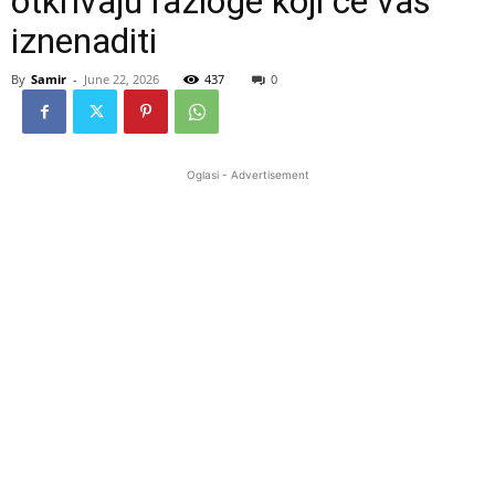
otkrivaju razloge koji će vas
iznenaditi
By
Samir
-
June 22, 2026
437
0
Oglasi - Advertisement