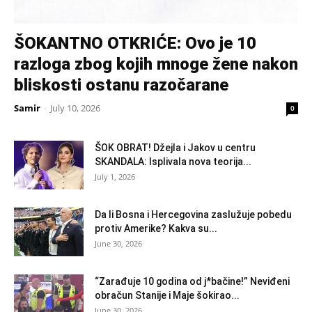
ŠOKANTNO OTKRIĆE: Ovo je 10
razloga zbog kojih mnoge žene nakon
bliskosti ostanu razočarane
Samir
-
July 10, 2026
0
ŠOK OBRAT! Džejla i Jakov u centru
SKANDALA: Isplivala nova teorija...
July 1, 2026
Da li Bosna i Hercegovina zaslužuje pobedu
protiv Amerike? Kakva su...
June 30, 2026
“Zarađuje 10 godina od j*bačine!” Neviđeni
obračun Stanije i Maje šokirao...
June 30, 2026