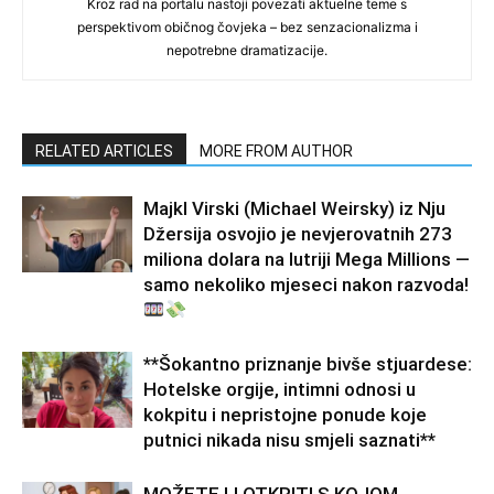
Kroz rad na portalu nastoji povezati aktuelne teme s
perspektivom običnog čovjeka – bez senzacionalizma i
nepotrebne dramatizacije.
RELATED ARTICLES
MORE FROM AUTHOR
Majkl Virski (Michael Weirsky) iz Nju
Džersija osvojio je nevjerovatnih 273
miliona dolara na lutriji Mega Millions —
samo nekoliko mjeseci nakon razvoda!
**Šokantno priznanje bivše stjuardese:
Hotelske orgije, intimni odnosi u
kokpitu i nepristojne ponude koje
putnici nikada nisu smjeli saznati**