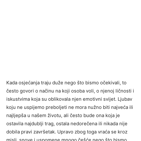
Kada osjećanja traju duže nego što bismo očekivali, to
često govori o načinu na koji osoba voli, o njenoj ličnosti i
iskustvima koja su oblikovala njen emotivni svijet. Ljubav
koju ne uspijemo preboljeti ne mora nužno biti najveća ili
najljepša u našem životu, ali često bude ona koja je
ostavila najdublji trag, ostala nedorečena ili nikada nije
dobila pravi završetak. Upravo zbog toga vraća se kroz
misli, snove i uspomene mnogo češće nego što bismo