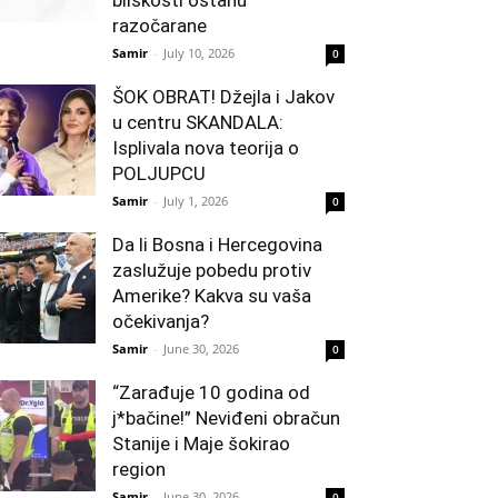
bliskosti ostanu
razočarane
Samir
-
July 10, 2026
0
ŠOK OBRAT! Džejla i Jakov
u centru SKANDALA:
Isplivala nova teorija o
POLJUPCU
Samir
-
July 1, 2026
0
Da li Bosna i Hercegovina
zaslužuje pobedu protiv
Amerike? Kakva su vaša
očekivanja?
Samir
-
June 30, 2026
0
“Zarađuje 10 godina od
j*bačine!” Neviđeni obračun
Stanije i Maje šokirao
region
Samir
-
June 30, 2026
0