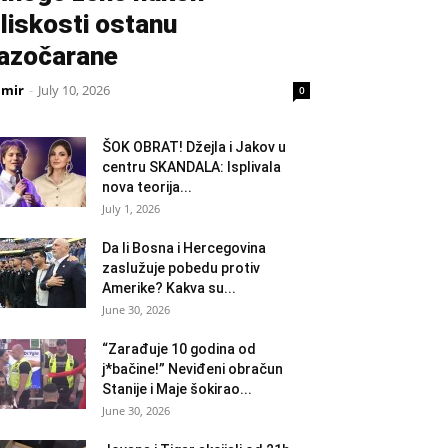
liskosti ostanu
azočarane
amir
-
July 10, 2026
0
ŠOK OBRAT! Džejla i Jakov u
centru SKANDALA: Isplivala
nova teorija...
July 1, 2026
Da li Bosna i Hercegovina
zaslužuje pobedu protiv
Amerike? Kakva su...
June 30, 2026
“Zarađuje 10 godina od
j*bačine!” Neviđeni obračun
Stanije i Maje šokirao...
June 30, 2026