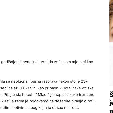
3-godišnjeg Hrvata koji tvrdi da već osam mjeseci kao
rila se neobična i burna rasprava nakon što je 23-
seci nalazi u Ukrajini kao pripadnik ukrajinske vojske,
. Pitajte šta hoćete.” Mladić je napisao kako trenutno
a kiša”, a zatim je odgovarao na desetine pitanja o ratu,
j
lastitim motivima zbog kojih je otišao na front.
m