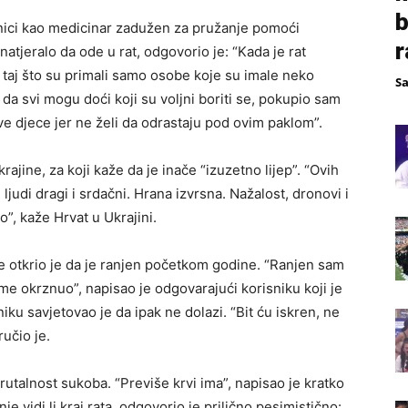
b
dinici kao medicinar zadužen za pružanje pomoći
r
natjeralo da ode u rat, odgovorio je: “Kada je rat
taj što su primali samo osobe koje su imale neko
S
a svi mogu doći koji su voljni boriti se, pokupio sam
ve djece jer ne želi da odrastaju pod ovim paklom”.
ajine, za koji kaže da je inače “izuzetno lijep”. “Ovih
 ljudi dragi i srdačni. Hrana izvrsna. Nažalost, dronovi i
o”, kaže Hrvat u Ukrajini.
e otkrio je da je ranjen početkom godine. “Ranjen sam
e okrznuo”, napisao je odgovarajući korisniku koji je
iku savjetovao je da ipak ne dolazi. “Bit ću iskren, ne
ručio je.
rutalnost sukoba. “Previše krvi ima”, napisao je kratko
je vidi li kraj rata, odgovorio je prilično pesimistično: