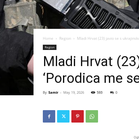
Home
Region
Mladi Hrvat (23) javio se s ukrajinsk
Region
Mladi Hrvat (23)
‘Porodica me se
By
Samir
-
May 19, 2026
593
0
Ogl