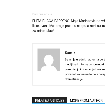
Previous article
ELITA PLAĆA PAPRENO: Maja Marinković na vr
liste, Ivan i Matora je prate u stopu a neki su tu
za minimalac!
Samir
Samir je urednik i autor na por
medijima i informativnom novi
prenošenju informacija koje su
povezati aktuelne teme s per
dramatizacije.
RELATED ARTICLES
MORE FROM AUTHOR