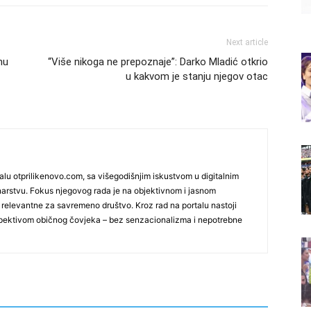
Next article
hu
“Više nikoga ne prepoznaje”: Darko Mladić otkrio
u kakvom je stanju njegov otac
talu otprilikenovo.com, sa višegodišnjim iskustvom u digitalnim
narstvu. Fokus njegovog rada je na objektivnom i jasnom
 relevantne za savremeno društvo. Kroz rad na portalu nastoji
spektivom običnog čovjeka – bez senzacionalizma i nepotrebne