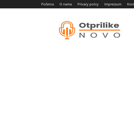
Početna
O nama
Privacy policy
Impressum
Kon
Otprilike
novo