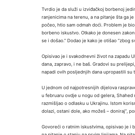
Tvrdio je da služi u izviđačkoj borbenoj je
ranjenicima na terenu, a na pitanje šta ga je 
počeo, htio sam odmah doći. Problem je bio 
borbeno iskustvo. Otkako je donesen zakon d
se i došao.” Dodao je kako je otišao “zbog s
Opisivao je i svakodnevni život na zapadu Ukr
dana, zapravo, i ne baš. Gradovi su prelijepi,
napadi ovih posljednjih dana upropastili su t
U jednom od najpotresnijih dijelova rasprav
u februaru ovdje u nogu od gelera, Shahed m
razmišljao o odlasku u Ukrajinu. Istom korisn
dolazi, ostani dole, ako možeš – doniraj”, po
Govoreći o ratnim iskustvima, opisivao je i b
na pitanje o stanju na prvim linijama. Na pitan