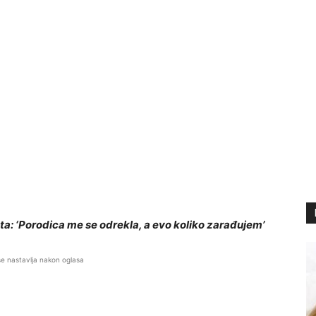
nta: ‘Porodica me se odrekla, a evo koliko zarađujem’
se nastavlja nakon oglasa