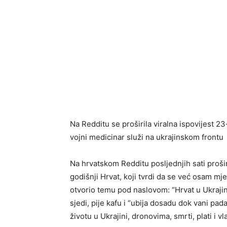
Na Redditu se proširila viralna ispovijest 2
vojni medicinar služi na ukrajinskom frontu
Na hrvatskom Redditu posljednjih sati proši
godišnji Hrvat, koji tvrdi da se već osam mje
otvorio temu pod naslovom: “Hrvat u Ukrajini
sjedi, pije kafu i “ubija dosadu dok vani pad
životu u Ukrajini, dronovima, smrti, plati i v