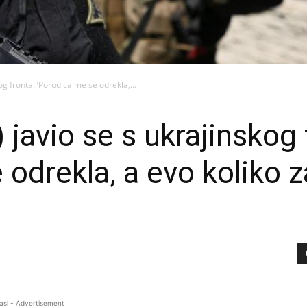
og fronta: ‘Porodica me se odrekla,...
 javio se s ukrajinskog 
 odrekla, a evo koliko 
asi - Advertisement