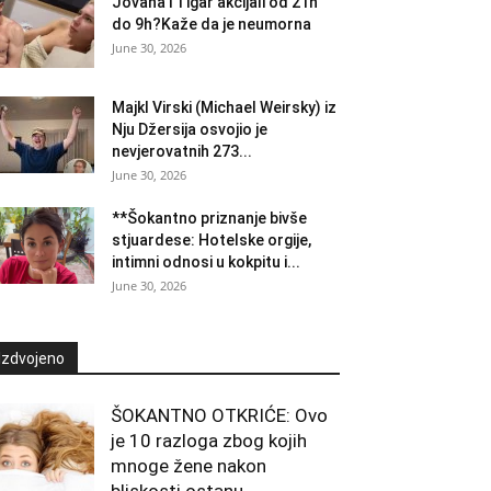
Jovana i Tigar akcijali od 21h
do 9h?Kaže da je neumorna
June 30, 2026
Majkl Virski (Michael Weirsky) iz
Nju Džersija osvojio je
nevjerovatnih 273...
June 30, 2026
**Šokantno priznanje bivše
stjuardese: Hotelske orgije,
intimni odnosi u kokpitu i...
June 30, 2026
Izdvojeno
ŠOKANTNO OTKRIĆE: Ovo
je 10 razloga zbog kojih
mnoge žene nakon