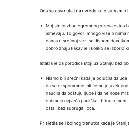
Ona se osvrnula i na uvrede koje su Asmin i 
Moj sin je zbog ogromnog stresa ostao b
ismevaju. To govori mnogo više o njima n
danas u srećnoj vezi sa divnom devojkom.
dobro znaju kakav je i koliko se izborio k
Istakla je da porodica stoji uz Staniju bez ob
Nismo bili srećni kada je odlučila da uđe u 
da se eksponiramo, ali ćemo je uvek pod
naučila da poštuju ljude i da ne nose mr
oni moja najveća podrška i brinu o meni,
ostali bez supruga i oca.
Prisjetila se i bolnog trenutka kada je Stanij