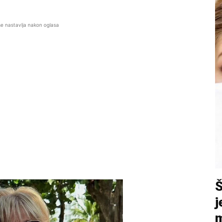
se nastavlja nakon oglasa
j
m