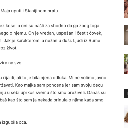
Maja uputili Stanijinom bratu.
ez kose, a oni su našli za shodno da ga zbog toga
ego o njemu. On je vredan, uspešan i čestit čovek,
 Jak je karakterom, a nežan u duši. Ljudi iz Rume
roz život.
zira na sve.
rijaliti, ali to je bila njena odluka. Mi ne volimo javno
ržavati. Kao majka sam ponosna jer sam svoju decu
žnju u sebi uprkos svemu što smo preživeli. Danas su
 baš kao što sam ja nekada brinula o njima kada smo
a izgubila oca.