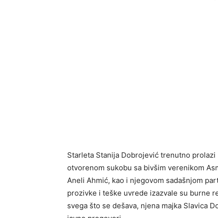
Starleta Stanija Dobrojević trenutno prolazi k
otvorenom sukobu sa bivšim verenikom A
Aneli Ahmić, kao i njegovom sadašnjom pa
prozivke i teške uvrede izazvale su burne re
svega što se dešava, njena majka Slavica Do