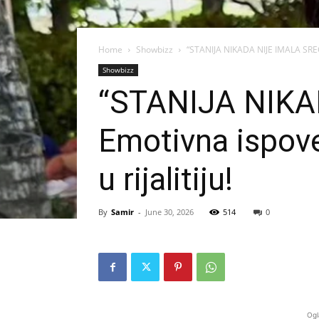
Home
Showbizz
“STANIJA NIKADA NIJE IMALA SREĆ
Showbizz
“STANIJA NIKA
Emotivna ispove
u rijalitiju!
By
Samir
-
June 30, 2026
514
0
Ogl