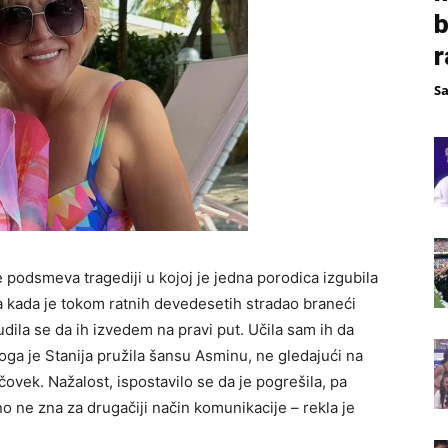
b
r
S
odsmeva tragediji u kojoj je jedna porodica izgubila
a kada je tokom ratnih devedesetih stradao braneći
dila se da ih izvedem na pravi put. Učila sam ih da
oga je Stanija pružila šansu Asminu, ne gledajući na
 čovek. Nažalost, ispostavilo se da je pogrešila, pa
o ne zna za drugačiji način komunikacije – rekla je