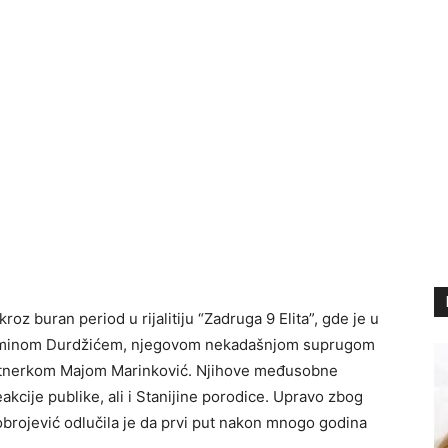
roz buran period u rijalitiju “Zadruga 9 Elita”, gde je u
sminom Durdžićem, njegovom nekadašnjom suprugom
rtnerkom Majom Marinković. Njihove međusobne
akcije publike, ali i Stanijine porodice. Upravo zbog
brojević odlučila je da prvi put nakon mnogo godina