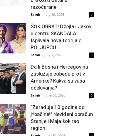
bliskosti ostanu
razočarane
Samir
-
July 10, 2026
0
ŠOK OBRAT! Džejla i Jakov
u centru SKANDALA:
Isplivala nova teorija o
POLJUPCU
Samir
-
July 1, 2026
0
Da li Bosna i Hercegovina
zaslužuje pobedu protiv
Amerike? Kakva su vaša
očekivanja?
Samir
-
June 30, 2026
0
“Zarađuje 10 godina od
j*bačine!” Neviđeni obračun
Stanije i Maje šokirao
region
Samir
-
June 30, 2026
0