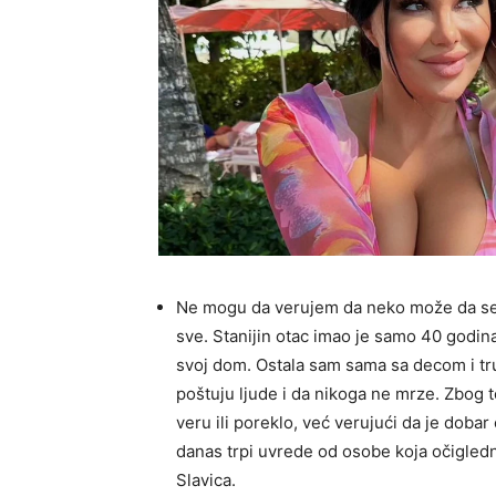
Ne mogu da verujem da neko može da se p
sve. Stanijin otac imao je samo 40 godin
svoj dom. Ostala sam sama sa decom i tru
poštuju ljude i da nikoga ne mrze. Zbog t
veru ili poreklo, već verujući da je dobar
danas trpi uvrede od osobe koja očigledn
Slavica.