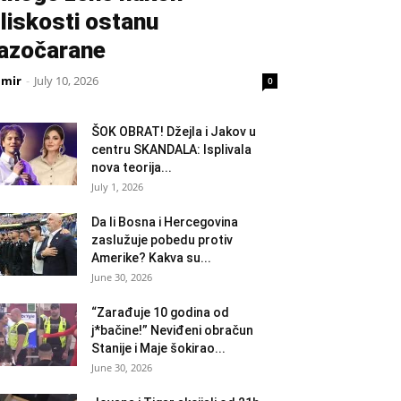
liskosti ostanu
azočarane
amir
-
July 10, 2026
0
ŠOK OBRAT! Džejla i Jakov u
centru SKANDALA: Isplivala
nova teorija...
July 1, 2026
Da li Bosna i Hercegovina
zaslužuje pobedu protiv
Amerike? Kakva su...
June 30, 2026
“Zarađuje 10 godina od
j*bačine!” Neviđeni obračun
Stanije i Maje šokirao...
June 30, 2026