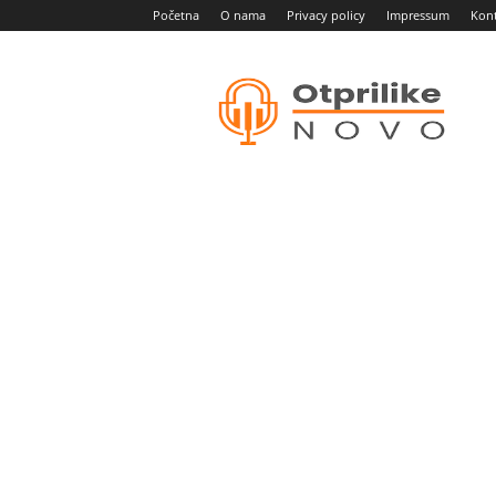
Početna
O nama
Privacy policy
Impressum
Kon
Otprilike
novo