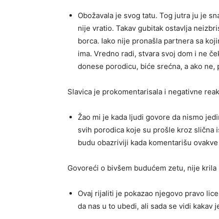
Obožavala je svog tatu. Tog jutra ju je sna
nije vratio. Takav gubitak ostavlja neizbris
borca. Iako nije pronašla partnera sa koji
ima. Vredno radi, stvara svoj dom i ne če
donese porodicu, biće srećna, a ako ne, p
Slavica je prokomentarisala i negativne reakc
Žao mi je kada ljudi govore da nismo jedi
svih porodica koje su prošle kroz slična is
budu obazriviji kada komentarišu ovakve
Govoreći o bivšem budućem zetu, nije krila 
Ovaj rijaliti je pokazao njegovo pravo li
da nas u to ubedi, ali sada se vidi kakav 