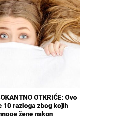
ŠOKANTNO OTKRIĆE: Ovo
e 10 razloga zbog kojih
noge žene nakon