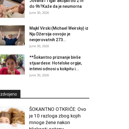
Jovana i Tigar akcijali od 21h
do 9h?Kaže da je neumorna
June 30, 2026
Majkl Virski (Michael Weirsky) iz
Nju Džersija osvojio je
nevjerovatnih 273...
June 30, 2026
**Šokantno priznanje bivše
stjuardese: Hotelske orgije,
intimni odnosi u kokpitu i...
June 30, 2026
Izdvojeno
ŠOKANTNO OTKRIĆE: Ovo
je 10 razloga zbog kojih
mnoge žene nakon