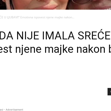
E U LJUBAVI!” Emotivna ispovest njene majke nakon...
DA NIJE IMALA SREĆE 
st njene majke nakon b
asi - Advertisement