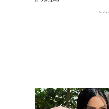
javno progovori.
Sadržaj 