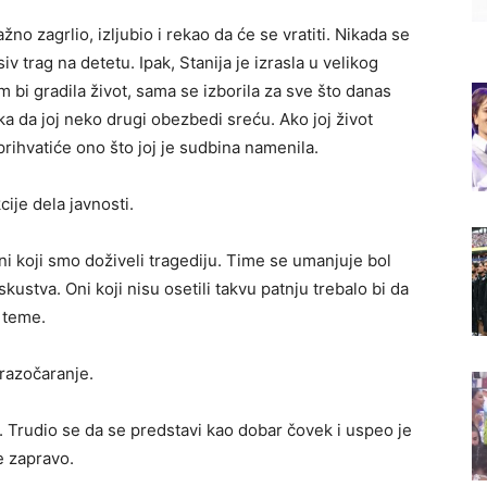
žno zagrlio, izljubio i rekao da će se vratiti. Nikada se
iv trag na detetu. Ipak, Stanija je izrasla u velikog
m bi gradila život, sama se izborila za sve što danas
ka da joj neko drugi obezbedi sreću. Ako joj život
rihvatiće ono što joj je sudbina namenila.
ije dela javnosti.
ni koji smo doživeli tragediju. Time se umanjuje bol
kustva. Oni koji nisu osetili takvu patnju trebalo bi da
 teme.
razočaranje.
ce. Trudio se da se predstavi kao dobar čovek i uspeo je
je zapravo.