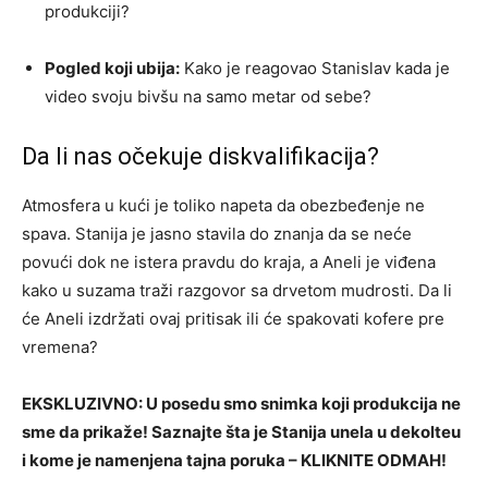
produkciji?
Pogled koji ubija:
Kako je reagovao Stanislav kada je
video svoju bivšu na samo metar od sebe?
Da li nas očekuje diskvalifikacija?
Atmosfera u kući je toliko napeta da obezbeđenje ne
spava. Stanija je jasno stavila do znanja da se neće
povući dok ne istera pravdu do kraja, a Aneli je viđena
kako u suzama traži razgovor sa drvetom mudrosti. Da li
će Aneli izdržati ovaj pritisak ili će spakovati kofere pre
vremena?
EKSKLUZIVNO: U posedu smo snimka koji produkcija ne
sme da prikaže! Saznajte šta je Stanija unela u dekolteu
i kome je namenjena tajna poruka – KLIKNITE ODMAH!