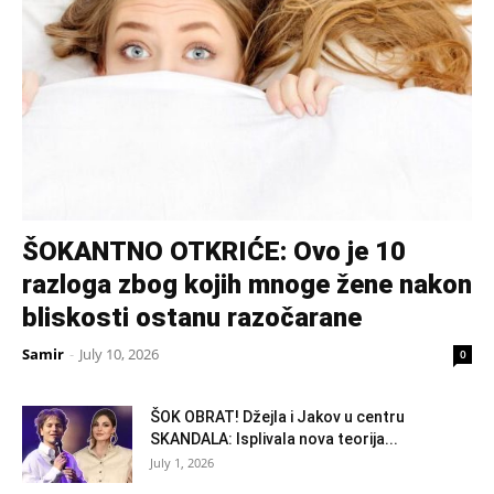
ŠOKANTNO OTKRIĆE: Ovo je 10
razloga zbog kojih mnoge žene nakon
bliskosti ostanu razočarane
Samir
-
July 10, 2026
0
ŠOK OBRAT! Džejla i Jakov u centru
SKANDALA: Isplivala nova teorija...
July 1, 2026