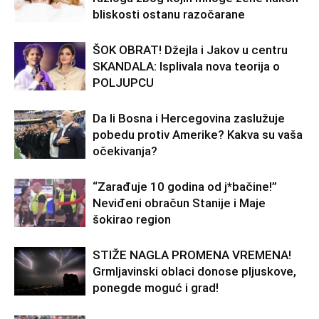
bliskosti ostanu razočarane
ŠOK OBRAT! Džejla i Jakov u centru
SKANDALA: Isplivala nova teorija o
POLJUPCU
Da li Bosna i Hercegovina zaslužuje
pobedu protiv Amerike? Kakva su vaša
očekivanja?
“Zarađuje 10 godina od j*bačine!”
Neviđeni obračun Stanije i Maje
šokirao region
STIŽE NAGLA PROMENA VREMENA!
Grmljavinski oblaci donose pljuskove,
ponegde moguć i grad!