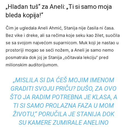
„Hladan tuš“ za Aneli: „Ti si samo moja
bleda kopija!“
Čim je ugledala Aneli Ahmić, Stanija nije časila ni časa.
Bez vike i dreke, ali sa rečima koje seku kao žilet, suočila
se sa svojom najvećom suparnicom. Muk koji je nastao u
prostoriji mogao se seći nožem, a Aneli je samo nemo
posmatrala dok joj je Stanija „očitavala lekciju“ pred
milionskim auditorijumom.
„MISLILA SI DA ĆEŠ MOJIM IMENOM
GRADITI SVOJU PRIČU? DUŠO, ZA OVO
ŠTO JA RADIM POTREBNA JE KLASA, A
TI SI SAMO PROLAZNA FAZA U MOM
ŽIVOTU,“ PORUČILA JE STANIJA DOK
SU KAMERE ZUMIRALE ANELINO