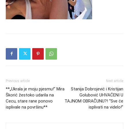
Previous article
Next article
**„Ukrala je moju pjesmu!“ Mira
Stanija Dobrojević i Kristijan
Škorić žestoko udarila na
Golubović UHVAĆENI U
Cecu, stare rane ponovo
TAJNOM OBRAČUNU?! “Sve će
isplivale na površinu**
isplivati na videlo!”