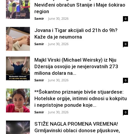
Neviđeni obračun Stanije i Maje šokirao
region
Samir
-
June 30, 2026
0
Jovana i Tigar akcijali od 21h do 9h?
Kaže da je neumorna
Samir
-
June 30, 2026
0
Majkl Virski (Michael Weirsky) iz Nju
Džersija osvojio je nevjerovatnih 273
miliona dolara na...
Samir
-
June 30, 2026
0
**Šokantno priznanje bivše stjuardese:
Hotelske orgije, intimni odnosi u kokpitu
i nepristojne ponude koje...
Samir
-
June 30, 2026
0
STIŽE NAGLA PROMENA VREMENA!
Grmljavinski oblaci donose pljuskove,