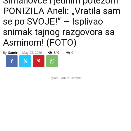
Šimanovce i jednim potezom
PONIZILA Aneli: „Vratila sam
se po SVOJE!“ – Isplivao
snimak tajnog razgovora sa
Asminom! (FOTO)
By
Samir
-
May 22, 2026
340
0
Oglasi - Advertisement