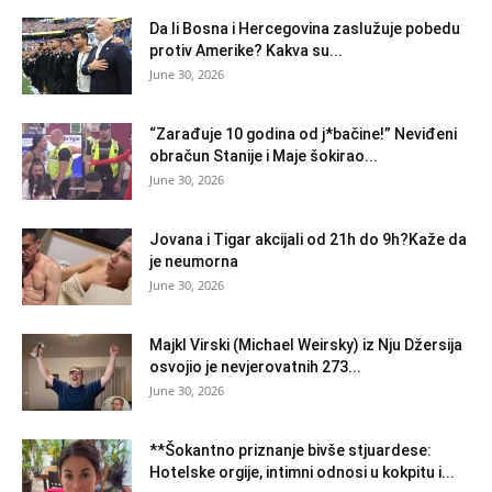
Da li Bosna i Hercegovina zaslužuje pobedu
protiv Amerike? Kakva su...
June 30, 2026
“Zarađuje 10 godina od j*bačine!” Neviđeni
obračun Stanije i Maje šokirao...
June 30, 2026
Jovana i Tigar akcijali od 21h do 9h?Kaže da
je neumorna
June 30, 2026
Majkl Virski (Michael Weirsky) iz Nju Džersija
osvojio je nevjerovatnih 273...
June 30, 2026
**Šokantno priznanje bivše stjuardese:
Hotelske orgije, intimni odnosi u kokpitu i...