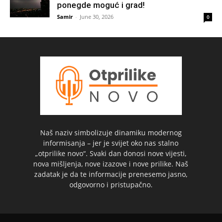
ponegde moguć i grad!
Samir
-
June 30, 2026
0
Naš naziv simbolizuje dinamiku modernog
informisanja – jer je svijet oko nas stalno
„otprilike novo“. Svaki dan donosi nove vijesti,
nova mišljenja, nove izazove i nove prilike. Naš
zadatak je da te informacije prenesemo jasno,
odgovorno i pristupačno.