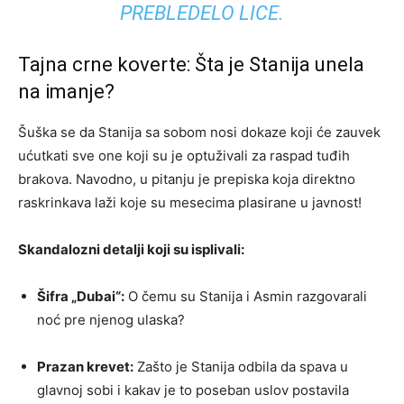
PREBLEDELO LICE.
Tajna crne koverte: Šta je Stanija unela
na imanje?
Šuška se da Stanija sa sobom nosi dokaze koji će zauvek
ućutkati sve one koji su je optuživali za raspad tuđih
brakova. Navodno, u pitanju je prepiska koja direktno
raskrinkava laži koje su mesecima plasirane u javnost!
Skandalozni detalji koji su isplivali:
Šifra „Dubai“:
O čemu su Stanija i Asmin razgovarali
noć pre njenog ulaska?
Prazan krevet:
Zašto je Stanija odbila da spava u
glavnoj sobi i kakav je to poseban uslov postavila