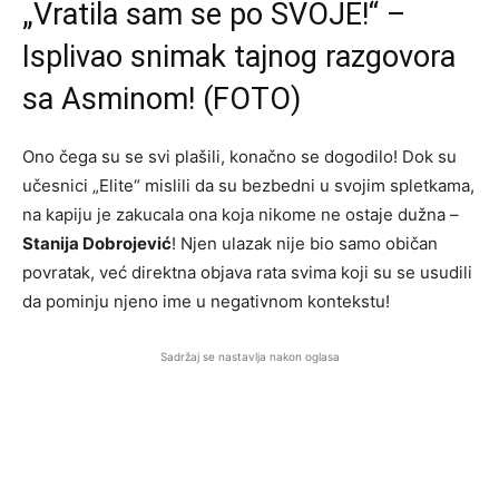
„Vratila sam se po SVOJE!“ –
Isplivao snimak tajnog razgovora
sa Asminom! (FOTO)
Ono čega su se svi plašili, konačno se dogodilo! Dok su
učesnici „Elite“ mislili da su bezbedni u svojim spletkama,
na kapiju je zakucala ona koja nikome ne ostaje dužna –
Stanija Dobrojević
! Njen ulazak nije bio samo običan
povratak, već direktna objava rata svima koji su se usudili
da pominju njeno ime u negativnom kontekstu!
Sadržaj se nastavlja nakon oglasa