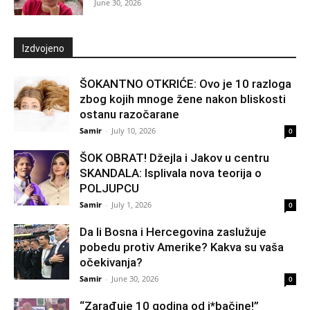
June 30, 2026
Izdvojeno
ŠOKANTNO OTKRIĆE: Ovo je 10 razloga
zbog kojih mnoge žene nakon bliskosti
ostanu razočarane
Samir
-
July 10, 2026
0
ŠOK OBRAT! Džejla i Jakov u centru
SKANDALA: Isplivala nova teorija o
POLJUPCU
Samir
-
July 1, 2026
0
Da li Bosna i Hercegovina zaslužuje
pobedu protiv Amerike? Kakva su vaša
očekivanja?
Samir
-
June 30, 2026
0
“Zarađuje 10 godina od j*bačine!”