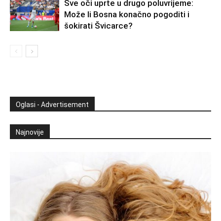
Sve oči uprte u drugo poluvrijeme:
Može li Bosna konačno pogoditi i
šokirati Švicarce?
Oglasi - Advertisement
Najnovije