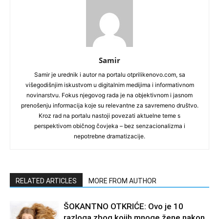
Samir
Samir je urednik i autor na portalu otprilikenovo.com, sa
višegodišnjim iskustvom u digitalnim medijima i informativnom
novinarstvu. Fokus njegovog rada je na objektivnom i jasnom
prenošenju informacija koje su relevantne za savremeno društvo.
Kroz rad na portalu nastoji povezati aktuelne teme s
perspektivom običnog čovjeka – bez senzacionalizma i
nepotrebne dramatizacije.
RELATED ARTICLES
MORE FROM AUTHOR
ŠOKANTNO OTKRIĆE: Ovo je 10
razloga zbog kojih mnoge žene nakon