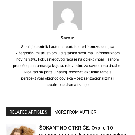
Samir
Samir je urednik i autor na portalu otprilikenovo.com, sa
višegodišnjim iskustvom u digitalnim medijima i informativnom
novinarstvu. Fokus njegovog rada je na objektivnom i jasnom
prenošenju informacija koje su relevantne za savremeno društvo.
Kroz rad na portalu nastoji povezati aktuelne teme s
perspektivom običnog čovjeka – bez senzacionalizma i
nepotrebne dramatizacije.
RELATED ARTICLES
MORE FROM AUTHOR
ŠOKANTNO OTKRIĆE: Ovo je 10
razloga zbog kojih mnoge žene nakon