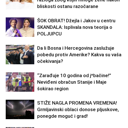
bliskosti ostanu razočarane
ŠOK OBRAT! Džejla i Jakov u centru
SKANDALA: Isplivala nova teorija o
POLJUPCU
Da li Bosna i Hercegovina zaslužuje
pobedu protiv Amerike? Kakva su vaša
očekivanja?
“Zarađuje 10 godina od j*bačine!”
Neviđeni obračun Stanije i Maje
šokirao region
STIŽE NAGLA PROMENA VREMENA!
Grmljavinski oblaci donose pljuskove,
ponegde moguć i grad!