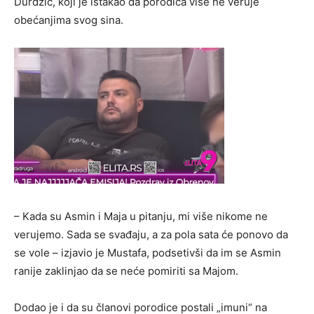
Durdžić, koji je istakao da porodica više ne veruje
obećanjima svog sina.
– Kada su Asmin i Maja u pitanju, mi više nikome ne
verujemo. Sada se svađaju, a za pola sata će ponovo da
se vole – izjavio je Mustafa, podsetivši da im se Asmin
ranije zaklinjao da se neće pomiriti sa Majom.
Dodao je i da su članovi porodice postali „imuni“ na