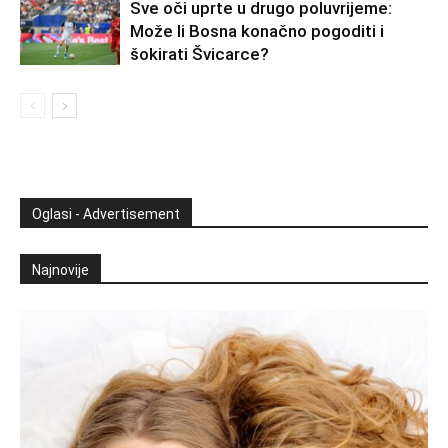
Sve oči uprte u drugo poluvrijeme:
Može li Bosna konačno pogoditi i
šokirati Švicarce?
Oglasi - Advertisement
Najnovije