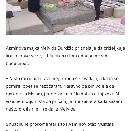
Asminova majka Melvida Durdžić priznala je da priželjkuje
kraj njihove veze, ističući da u tom odnosu ne vidi
budućnost.
– Ništa mi nema draže nego kada se svađaju, a kada se
pomire, opet se razočaram. Naravno da bih volela da
raskine sa Majom, jer ne vidim ništa dobro u toj vezi. Ali
više ne mogu ništa da pričam, jer mi zamera kada kažem
nešto protiv nje – rekla je Melvida.
Situaciju je prokomentarisao i Asminov otac Mustafa