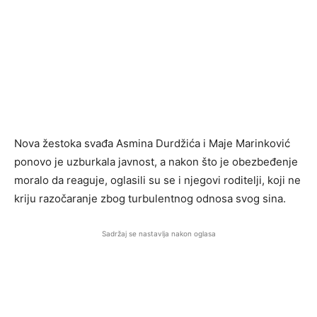
Nova žestoka svađa Asmina Durdžića i Maje Marinković
ponovo je uzburkala javnost, a nakon što je obezbeđenje
moralo da reaguje, oglasili su se i njegovi roditelji, koji ne
kriju razočaranje zbog turbulentnog odnosa svog sina.
Sadržaj se nastavlja nakon oglasa