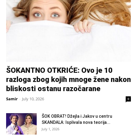
ŠOKANTNO OTKRIĆE: Ovo je 10
razloga zbog kojih mnoge žene nakon
bliskosti ostanu razočarane
Samir
-
July 10, 2026
0
ŠOK OBRAT! Džejla i Jakov u centru
SKANDALA: Isplivala nova teorija...
July 1, 2026