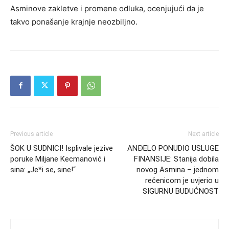
Asminove zakletve i promene odluka, ocenjujući da je
takvo ponašanje krajnje neozbiljno.
Previous article
Next article
ŠOK U SUDNICI! Isplivale jezive
ANĐELO PONUDIO USLUGE
poruke Miljane Kecmanović i
FINANSIJE: Stanija dobila
sina: „Je*i se, sine!“
novog Asmina – jednom
rečenicom je uvjerio u
SIGURNU BUDUĆNOST