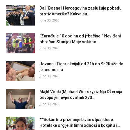
Da li Bosna i Hercegovina zaslužuje pobedu
protiv Amerike? Kakva su...
June 30, 2026
“Zarađuje 10 godina od j*bačine!” Neviđeni
obračun Stanije i Maje šokirao...
June 30, 2026
Jovana i Tigar akcijali od 21h do 9h?Kaže da
je neumorna
June 30, 2026
Majkl Virski (Michael Weirsky) iz Nju Džersija
osvojio je nevjerovatnih 273...
June 30, 2026
**Šokantno priznanje bivše stjuardese:
Hotelske orgije, intimni odnosi u kokpitu i...