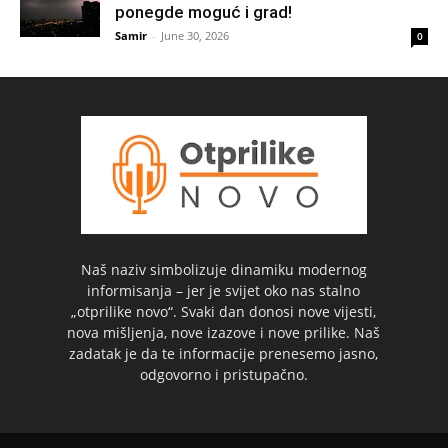
ponegde moguć i grad!
Samir
-
June 30, 2026
0
Naš naziv simbolizuje dinamiku modernog
informisanja – jer je svijet oko nas stalno
„otprilike novo“. Svaki dan donosi nove vijesti,
nova mišljenja, nove izazove i nove prilike. Naš
zadatak je da te informacije prenesemo jasno,
odgovorno i pristupačno.