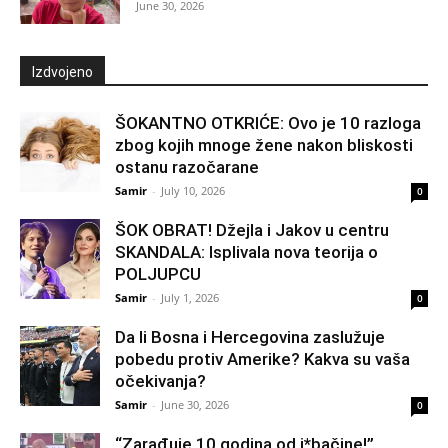
June 30, 2026
Izdvojeno
ŠOKANTNO OTKRIĆE: Ovo je 10 razloga
zbog kojih mnoge žene nakon bliskosti
ostanu razočarane
Samir
-
July 10, 2026
0
ŠOK OBRAT! Džejla i Jakov u centru
SKANDALA: Isplivala nova teorija o
POLJUPCU
Samir
-
July 1, 2026
0
Da li Bosna i Hercegovina zaslužuje
pobedu protiv Amerike? Kakva su vaša
očekivanja?
Samir
-
June 30, 2026
0
“Zarađuje 10 godina od j*bačine!”