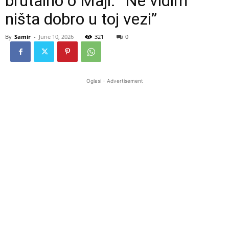
brutalno o Maji: “Ne vidim
ništa dobro u toj vezi”
By
Samir
-
June 10, 2026
321
0
Oglasi - Advertisement