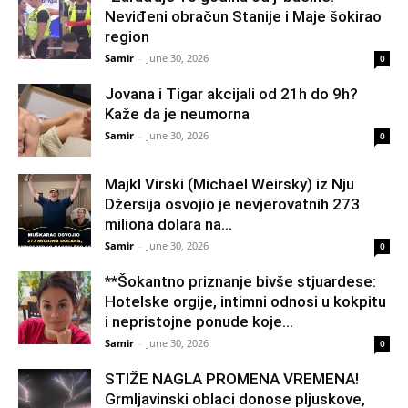
Neviđeni obračun Stanije i Maje šokirao
region
Samir
-
June 30, 2026
0
Jovana i Tigar akcijali od 21h do 9h?
Kaže da je neumorna
Samir
-
June 30, 2026
0
Majkl Virski (Michael Weirsky) iz Nju
Džersija osvojio je nevjerovatnih 273
miliona dolara na...
Samir
-
June 30, 2026
0
**Šokantno priznanje bivše stjuardese:
Hotelske orgije, intimni odnosi u kokpitu
i nepristojne ponude koje...
Samir
-
June 30, 2026
0
STIŽE NAGLA PROMENA VREMENA!
Grmljavinski oblaci donose pljuskove,