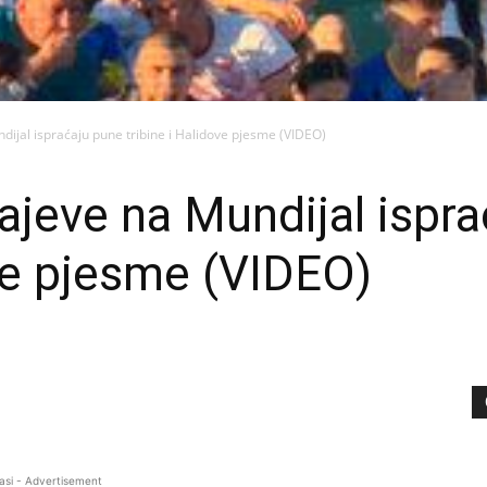
dijal ispraćaju pune tribine i Halidove pjesme (VIDEO)
ajeve na Mundijal ispr
ove pjesme (VIDEO)
asi - Advertisement