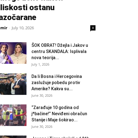
liskosti ostanu
azočarane
amir
-
July 10, 2026
0
ŠOK OBRAT! Džejla i Jakov u
centru SKANDALA: Isplivala
nova teorija...
July 1, 2026
Da li Bosna i Hercegovina
zaslužuje pobedu protiv
Amerike? Kakva su...
June 30, 2026
“Zarađuje 10 godina od
j*bačine!” Neviđeni obračun
Stanije i Maje šokirao...
June 30, 2026