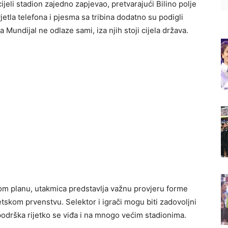
jeli stadion zajedno zapjevao, pretvarajući Bilino polje
jetla telefona i pjesma sa tribina dodatno su podigli
 Mundijal ne odlaze sami, iza njih stoji cijela država.
vom planu, utakmica predstavlja važnu provjeru forme
tskom prvenstvu. Selektor i igrači mogu biti zadovoljni
 podrška rijetko se viđa i na mnogo većim stadionima.