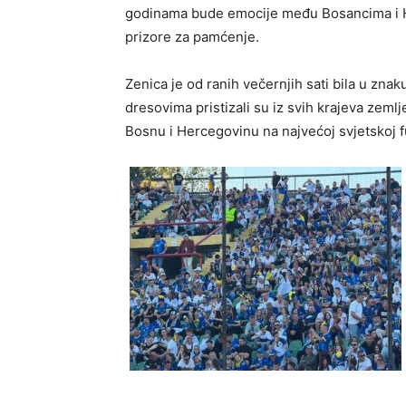
godinama bude emocije među Bosancima i He
prizore za pamćenje.
Zenica je od ranih večernjih sati bila u znak
dresovima pristizali su iz svih krajeva zemlj
Bosnu i Hercegovinu na najvećoj svjetskoj f