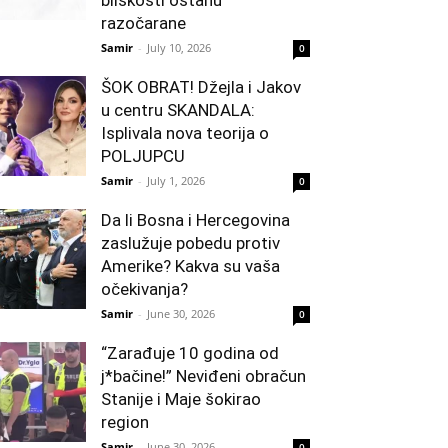
bliskosti ostanu
razočarane
Samir
-
July 10, 2026
0
ŠOK OBRAT! Džejla i Jakov
u centru SKANDALA:
Isplivala nova teorija o
POLJUPCU
Samir
-
July 1, 2026
0
Da li Bosna i Hercegovina
zaslužuje pobedu protiv
Amerike? Kakva su vaša
očekivanja?
Samir
-
June 30, 2026
0
“Zarađuje 10 godina od
j*bačine!” Neviđeni obračun
Stanije i Maje šokirao
region
Samir
-
June 30, 2026
0