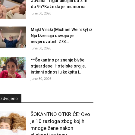
Jovana i Tigar akcijali od 21h
do 9h?Kaže da je neumorna
June 30, 2026
Majkl Virski (Michael Weirsky) iz
Nju Džersija osvojio je
nevjerovatnih 273...
June 30, 2026
**Šokantno priznanje bivše
stjuardese: Hotelske orgije,
intimni odnosi u kokpitu i...
June 30, 2026
Izdvojeno
ŠOKANTNO OTKRIĆE: Ovo
je 10 razloga zbog kojih
mnoge žene nakon