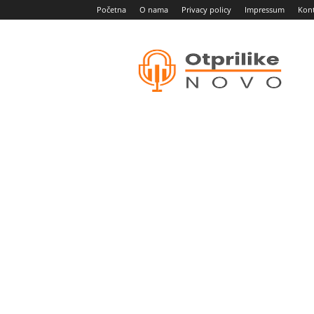
Početna
O nama
Privacy policy
Impressum
Kon
Otprilike
novo