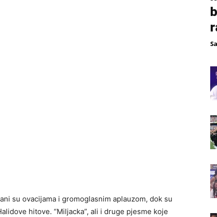
b
r
S
ani su ovacijama i gromoglasnim aplauzom, dok su
Halidove hitove. “Miljacka”, ali i druge pjesme koje