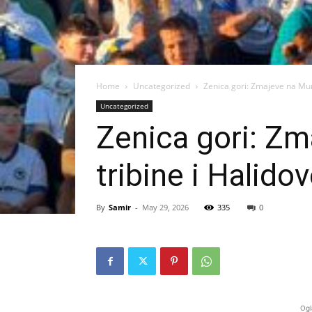
Home
Uncategorized
Zenica gori: Zmajeve na Mun
Uncategorized
Zenica gori: Zm
tribine i Halid
By
Samir
-
May 29, 2026
335
0
Ogl