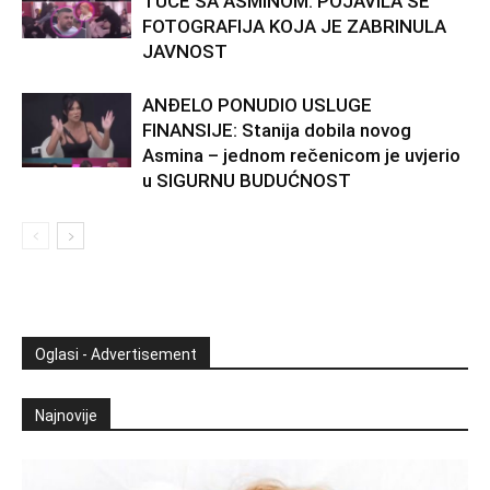
TUČE SA ASMINOM: POJAVILA SE
FOTOGRAFIJA KOJA JE ZABRINULA
JAVNOST
ANĐELO PONUDIO USLUGE
FINANSIJE: Stanija dobila novog
Asmina – jednom rečenicom je uvjerio
u SIGURNU BUDUĆNOST
Oglasi - Advertisement
Najnovije