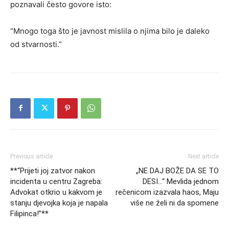
poznavali često govore isto:
“Mnogo toga što je javnost mislila o njima bilo je daleko
od stvarnosti.”
Previous article
Next article
**“Prijeti joj zatvor nakon
„NE DAJ BOŽE DA SE TO
incidenta u centru Zagreba:
DESI…“ Mevlida jednom
Advokat otkrio u kakvom je
rečenicom izazvala haos, Maju
stanju djevojka koja je napala
više ne želi ni da spomene
Filipinca!”**