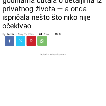
godinama ćutala o detaljima iz
privatnog života — a onda
ispričala nešto što niko nije
očekivao
By
Samir
-
May 15, 2026
2362
0
Oglasi - Advertisement