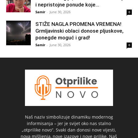
i nepristojne ponude koje...
Samir
-
June 30, 2026
0
STIŽE NAGLA PROMENA VREMENA!
Grmljavinski oblaci donose pljuskove,
ponegde moguć i grad!
Samir
-
June 30, 2026
0
Naš naziv simbolizuje dinamiku modernog
informisanja – jer je svijet oko nas stalno
„otprilike novo“. Svaki dan donosi nove vijesti,
nova mišljenja, nove izazove i nove prilike. Naš