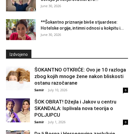
June 30, 2026
**Šokantno priznanje bivše stjuardese:
Hotelske orgije, intimni odnosi u kokpitu i...
June 30, 2026
Izdvojeno
ŠOKANTNO OTKRIĆE: Ovo je 10 razloga
zbog kojih mnoge žene nakon bliskosti
ostanu razočarane
Samir
-
July 10, 2026
0
ŠOK OBRAT! Džejla i Jakov u centru
SKANDALA: Isplivala nova teorija o
POLJUPCU
Samir
-
July 1, 2026
0
Da li Bosna i Hercegovina zaslužuje