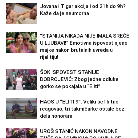
Jovana i Tigar akcijali od 21h do 9h?
Kaže da je neumorna
“STANIJA NIKADA NIJE IMALA SREĆE
U LJUBAVI!” Emotivna ispovest njene
majke nakon brutalnih uvreda u
rijalitiju!
ŠOK ISPOVEST STANIJE
DOBROJEVIĆ: Zbog jedne odluke
gorko se pokajala u “Eliti”
HAOS U “ELITI 9”: Veliki šef hitno
reagovao, tri takmičarke ostale bez
dela honorara!
UROŠ STANIĆ NAKON NAVODNE