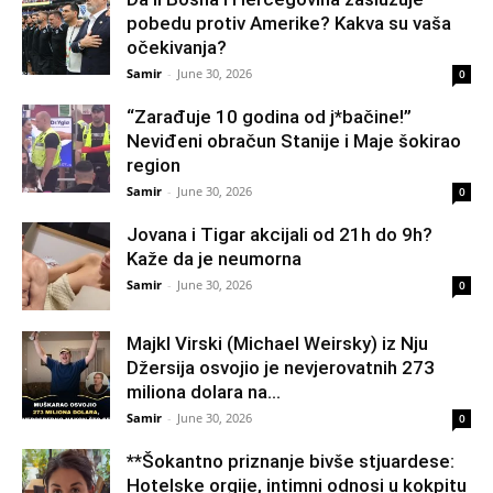
pobedu protiv Amerike? Kakva su vaša
očekivanja?
Samir
-
June 30, 2026
0
“Zarađuje 10 godina od j*bačine!”
Neviđeni obračun Stanije i Maje šokirao
region
Samir
-
June 30, 2026
0
Jovana i Tigar akcijali od 21h do 9h?
Kaže da je neumorna
Samir
-
June 30, 2026
0
Majkl Virski (Michael Weirsky) iz Nju
Džersija osvojio je nevjerovatnih 273
miliona dolara na...
Samir
-
June 30, 2026
0
**Šokantno priznanje bivše stjuardese:
Hotelske orgije, intimni odnosi u kokpitu