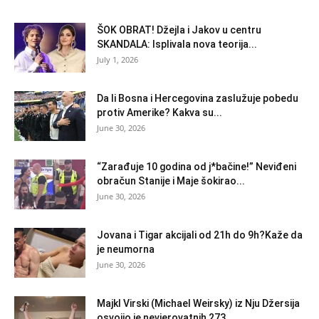
ŠOK OBRAT! Džejla i Jakov u centru
SKANDALA: Isplivala nova teorija...
July 1, 2026
Da li Bosna i Hercegovina zaslužuje pobedu
protiv Amerike? Kakva su...
June 30, 2026
“Zarađuje 10 godina od j*bačine!” Neviđeni
obračun Stanije i Maje šokirao...
June 30, 2026
Jovana i Tigar akcijali od 21h do 9h?Kaže da
je neumorna
June 30, 2026
Majkl Virski (Michael Weirsky) iz Nju Džersija
osvojio je nevjerovatnih 273...