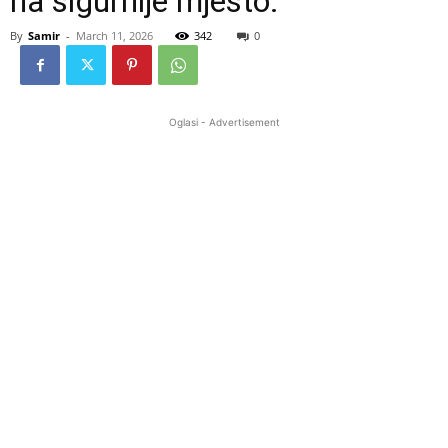
na sigurnije mjesto.
By
Samir
-
March 11, 2026
342
0
Oglasi - Advertisement