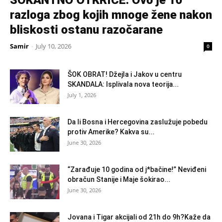
ŠOKANTNO OTKRIĆE: Ovo je 10
razloga zbog kojih mnoge žene nakon
bliskosti ostanu razočarane
Samir
-
July 10, 2026
0
ŠOK OBRAT! Džejla i Jakov u centru
SKANDALA: Isplivala nova teorija...
July 1, 2026
Da li Bosna i Hercegovina zaslužuje pobedu
protiv Amerike? Kakva su...
June 30, 2026
“Zarađuje 10 godina od j*bačine!” Neviđeni
obračun Stanije i Maje šokirao...
June 30, 2026
Jovana i Tigar akcijali od 21h do 9h?Kaže da