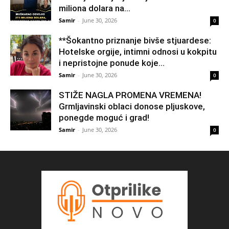
miliona dolara na...
Samir
-
June 30, 2026
0
**Šokantno priznanje bivše stjuardese:
Hotelske orgije, intimni odnosi u kokpitu
i nepristojne ponude koje...
Samir
-
June 30, 2026
0
STIŽE NAGLA PROMENA VREMENA!
Grmljavinski oblaci donose pljuskove,
ponegde moguć i grad!
Samir
-
June 30, 2026
0