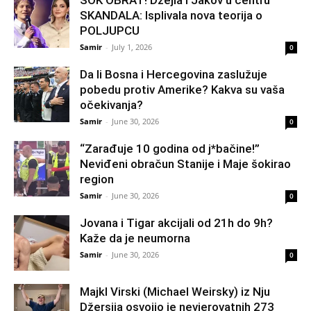
ŠOK OBRAT! Džejla i Jakov u centru
SKANDALA: Isplivala nova teorija o
POLJUPCU
Samir
-
July 1, 2026
0
Da li Bosna i Hercegovina zaslužuje
pobedu protiv Amerike? Kakva su vaša
očekivanja?
Samir
-
June 30, 2026
0
“Zarađuje 10 godina od j*bačine!”
Neviđeni obračun Stanije i Maje šokirao
region
Samir
-
June 30, 2026
0
Jovana i Tigar akcijali od 21h do 9h?
Kaže da je neumorna
Samir
-
June 30, 2026
0
Majkl Virski (Michael Weirsky) iz Nju
Džersija osvojio je nevjerovatnih 273