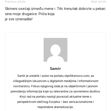
Previous article
Next article
Skriveni osećaji između mene i
Tihi trenutak dobrote u pekari.
sina moje drugarice: Priča koja
je sve iznenadila!
Samir
Samir je urednik i autor na portalu otprilikenovo.com, sa
višegodišnjim iskustvom u digitalnim medijima i informativnom
novinarstvu. Fokus njegovog rada je na objektivnom i jasnom
prenošenju informacija koje su relevantne za savremeno društvo.
Kroz rad na portalu nastoji povezati aktuelne teme s
perspektivom običnog čovjeka – bez senzacionalizma i
nepotrebne dramatizacije.