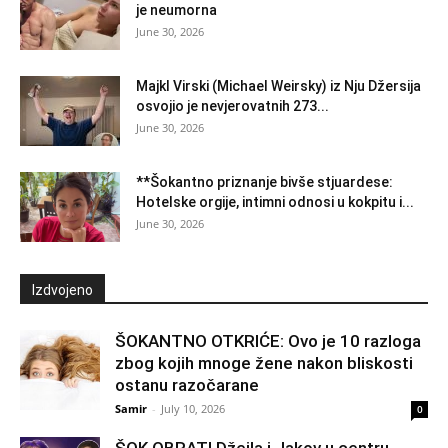
je neumorna
June 30, 2026
Majkl Virski (Michael Weirsky) iz Nju Džersija
osvojio je nevjerovatnih 273...
June 30, 2026
**Šokantno priznanje bivše stjuardese:
Hotelske orgije, intimni odnosi u kokpitu i...
June 30, 2026
Izdvojeno
ŠOKANTNO OTKRIĆE: Ovo je 10 razloga
zbog kojih mnoge žene nakon bliskosti
ostanu razočarane
Samir
-
July 10, 2026
0