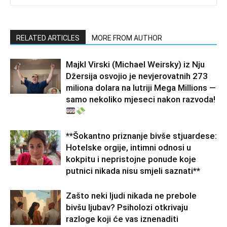
RELATED ARTICLES
MORE FROM AUTHOR
Majkl Virski (Michael Weirsky) iz Nju
Džersija osvojio je nevjerovatnih 273
miliona dolara na lutriji Mega Millions —
samo nekoliko mjeseci nakon razvoda!
**Šokantno priznanje bivše stjuardese:
Hotelske orgije, intimni odnosi u
kokpitu i nepristojne ponude koje
putnici nikada nisu smjeli saznati**
Zašto neki ljudi nikada ne prebole
bivšu ljubav? Psiholozi otkrivaju
razloge koji će vas iznenaditi