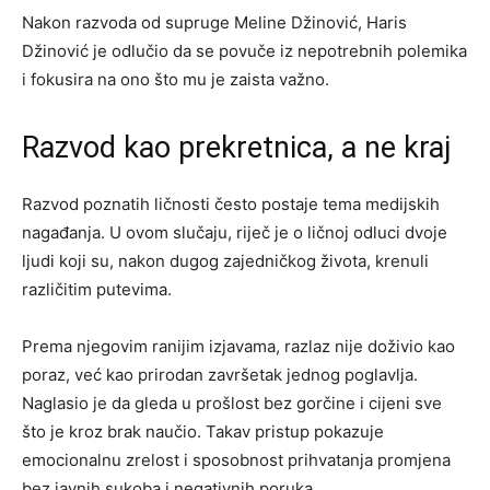
Nakon razvoda od supruge Meline Džinović, Haris
Džinović je odlučio da se povuče iz nepotrebnih polemika
i fokusira na ono što mu je zaista važno.
Razvod kao prekretnica, a ne kraj
Razvod poznatih ličnosti često postaje tema medijskih
nagađanja. U ovom slučaju, riječ je o ličnoj odluci dvoje
ljudi koji su, nakon dugog zajedničkog života, krenuli
različitim putevima.
Prema njegovim ranijim izjavama, razlaz nije doživio kao
poraz, već kao prirodan završetak jednog poglavlja.
Naglasio je da gleda u prošlost bez gorčine i cijeni sve
što je kroz brak naučio. Takav pristup pokazuje
emocionalnu zrelost i sposobnost prihvatanja promjena
bez javnih sukoba i negativnih poruka.