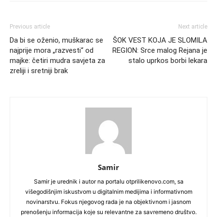
Previous article
Next article
Da bi se oženio, muškarac se
ŠOK VEST KOJA JE SLOMILA
najprije mora „razvesti“ od
REGION: Srce malog Rejana je
majke: četiri mudra savjeta za
stalo uprkos borbi lekara
zreliji i sretniji brak
Samir
Samir je urednik i autor na portalu otprilikenovo.com, sa
višegodišnjim iskustvom u digitalnim medijima i informativnom
novinarstvu. Fokus njegovog rada je na objektivnom i jasnom
prenošenju informacija koje su relevantne za savremeno društvo.