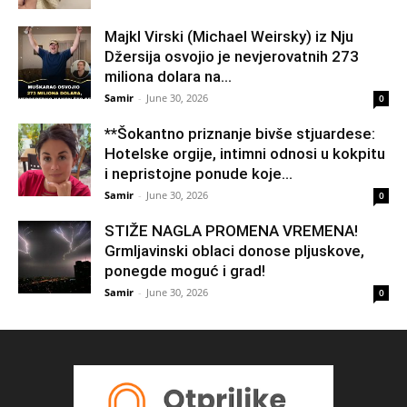
Majkl Virski (Michael Weirsky) iz Nju
Džersija osvojio je nevjerovatnih 273
miliona dolara na...
Samir
-
June 30, 2026
0
**Šokantno priznanje bivše stjuardese:
Hotelske orgije, intimni odnosi u kokpitu
i nepristojne ponude koje...
Samir
-
June 30, 2026
0
STIŽE NAGLA PROMENA VREMENA!
Grmljavinski oblaci donose pljuskove,
ponegde moguć i grad!
Samir
-
June 30, 2026
0