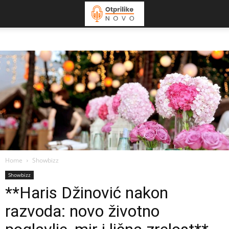
Home
Showbizz
Showbizz
**Haris Džinović nakon
razvoda: novo životno