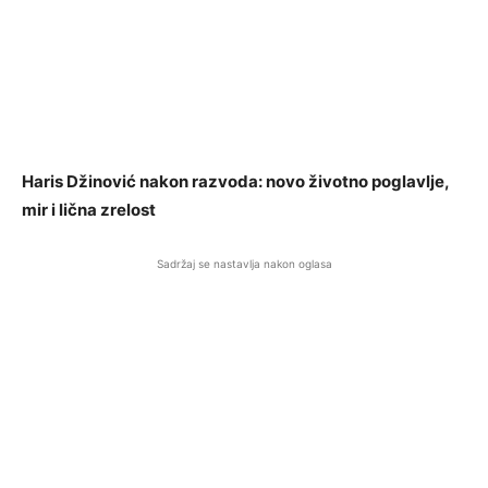
Haris Džinović nakon razvoda: novo životno poglavlje,
mir i lična zrelost
Sadržaj se nastavlja nakon oglasa