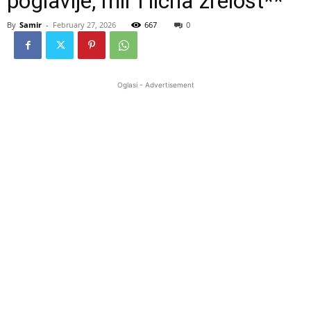
poglavlje, mir i lična zrelost**
By
Samir
-
February 27, 2026
667
0
Oglasi - Advertisement