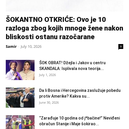
ŠOKANTNO OTKRIĆE: Ovo je 10
razloga zbog kojih mnoge žene nakon
bliskosti ostanu razočarane
Samir
-
July 10, 2026
0
ŠOK OBRAT! Džejla i Jakov u centru
SKANDALA: Isplivala nova teorija...
July 1, 2026
Da li Bosna i Hercegovina zaslužuje pobedu
protiv Amerike? Kakva su...
June 30, 2026
“Zarađuje 10 godina od j*bačine!” Neviđeni
obračun Stanije i Maje šokirao...