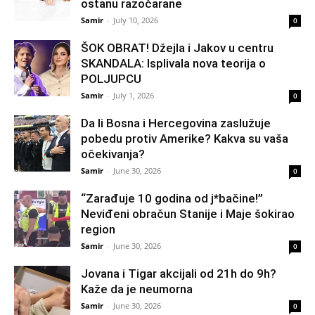
ostanu razočarane
Samir
-
July 10, 2026
0
ŠOK OBRAT! Džejla i Jakov u centru
SKANDALA: Isplivala nova teorija o
POLJUPCU
Samir
-
July 1, 2026
0
Da li Bosna i Hercegovina zaslužuje
pobedu protiv Amerike? Kakva su vaša
očekivanja?
Samir
-
June 30, 2026
0
“Zarađuje 10 godina od j*bačine!”
Neviđeni obračun Stanije i Maje šokirao
region
Samir
-
June 30, 2026
0
Jovana i Tigar akcijali od 21h do 9h?
Kaže da je neumorna
Samir
-
June 30, 2026
0