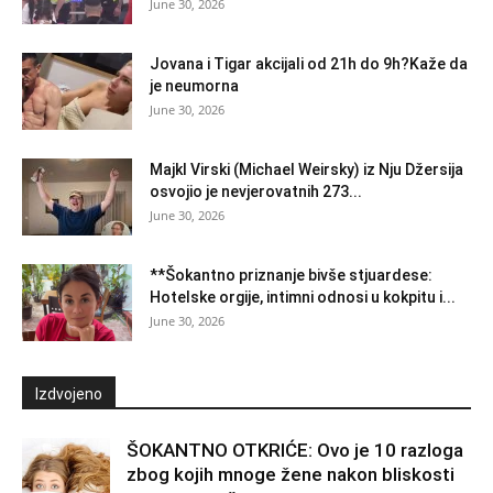
June 30, 2026
Jovana i Tigar akcijali od 21h do 9h?Kaže da
je neumorna
June 30, 2026
Majkl Virski (Michael Weirsky) iz Nju Džersija
osvojio je nevjerovatnih 273...
June 30, 2026
**Šokantno priznanje bivše stjuardese:
Hotelske orgije, intimni odnosi u kokpitu i...
June 30, 2026
Izdvojeno
ŠOKANTNO OTKRIĆE: Ovo je 10 razloga
zbog kojih mnoge žene nakon bliskosti