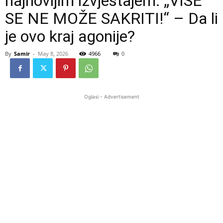
najnovijim izvještajem: „VIŠE
SE NE MOŽE SAKRITI!“ – Da li
je ovo kraj agonije?
By
Samir
-
May 8, 2026
4966
0
Oglasi - Advertisement