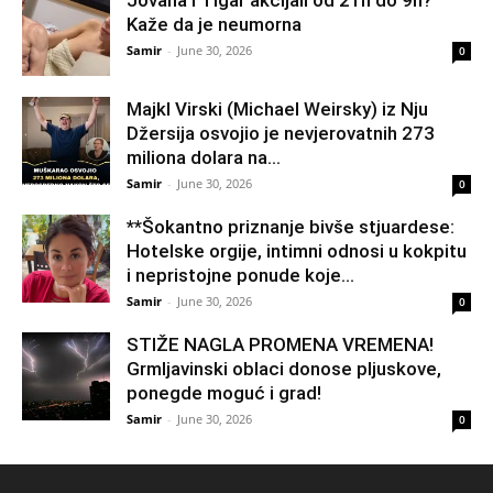
Jovana i Tigar akcijali od 21h do 9h?
Kaže da je neumorna
Samir
-
June 30, 2026
0
Majkl Virski (Michael Weirsky) iz Nju
Džersija osvojio je nevjerovatnih 273
miliona dolara na...
Samir
-
June 30, 2026
0
**Šokantno priznanje bivše stjuardese:
Hotelske orgije, intimni odnosi u kokpitu
i nepristojne ponude koje...
Samir
-
June 30, 2026
0
STIŽE NAGLA PROMENA VREMENA!
Grmljavinski oblaci donose pljuskove,
ponegde moguć i grad!
Samir
-
June 30, 2026
0