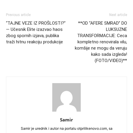
Previous article
Next article
“TAJNE VEZE IZ PROŠLOSTI?”
**OD “AFERE SMRAD” DO
— Učesnik Elite izazvao haos
LUKSUZNE
zbog spornih izjava, publika
TRANSFORMACIJE: Ceca
traži hitnu reakciju produkcije
kompletno renovirala vilu,
komšije ne mogu da veruju
kako sada izgleda!
(FOTO/VIDEO)**
Samir
Samir je urednik i autor na portalu otprilikenovo.com, sa