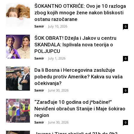
ŠOKANTNO OTKRIĆE: Ovo je 10 razloga
zbog kojih mnoge žene nakon bliskosti
ostanu razočarane
Samir
-
July 10, 2026
0
ŠOK OBRAT! Džejla i Jakov u centru
SKANDALA: Isplivala nova teorija o
POLJUPCU
Samir
-
July 1, 2026
0
Da li Bosna i Hercegovina zaslužuje
pobedu protiv Amerike? Kakva su vaša
očekivanja?
Samir
-
June 30, 2026
0
“Zarađuje 10 godina od j*bačine!”
Neviđeni obračun Stanije i Maje šokirao
region
Samir
-
June 30, 2026
0