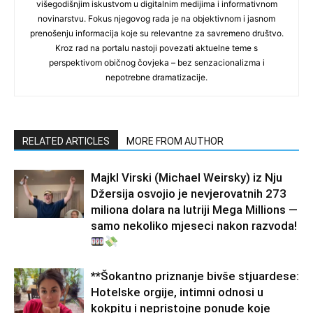
višegodišnjim iskustvom u digitalnim medijima i informativnom
novinarstvu. Fokus njegovog rada je na objektivnom i jasnom
prenošenju informacija koje su relevantne za savremeno društvo.
Kroz rad na portalu nastoji povezati aktuelne teme s
perspektivom običnog čovjeka – bez senzacionalizma i
nepotrebne dramatizacije.
RELATED ARTICLES
MORE FROM AUTHOR
Majkl Virski (Michael Weirsky) iz Nju
Džersija osvojio je nevjerovatnih 273
miliona dolara na lutriji Mega Millions —
samo nekoliko mjeseci nakon razvoda!
**Šokantno priznanje bivše stjuardese:
Hotelske orgije, intimni odnosi u
kokpitu i nepristojne ponude koje