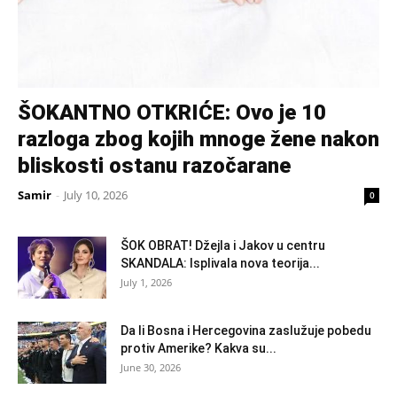
ŠOKANTNO OTKRIĆE: Ovo je 10
razloga zbog kojih mnoge žene nakon
bliskosti ostanu razočarane
Samir
-
July 10, 2026
0
ŠOK OBRAT! Džejla i Jakov u centru
SKANDALA: Isplivala nova teorija...
July 1, 2026
Da li Bosna i Hercegovina zaslužuje pobedu
protiv Amerike? Kakva su...
June 30, 2026