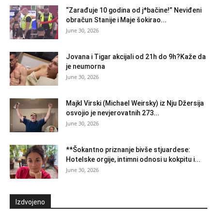
“Zarađuje 10 godina od j*bačine!” Neviđeni
obračun Stanije i Maje šokirao...
June 30, 2026
Jovana i Tigar akcijali od 21h do 9h?Kaže da
je neumorna
June 30, 2026
Majkl Virski (Michael Weirsky) iz Nju Džersija
osvojio je nevjerovatnih 273...
June 30, 2026
**Šokantno priznanje bivše stjuardese:
Hotelske orgije, intimni odnosi u kokpitu i...
June 30, 2026
Izdvojeno