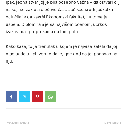
Ipak, jedna stvar joj je bila posebno važna – da ostvari cilj
na koji se zaklela u očevu čast. Još kao srednjoškolka
odlučila je da završi Ekonomski fakultet, i u tome je
uspela. Diplomirala je sa najvišom ocenom, uprkos
izazovima i preprekama na tom putu.
Kako kaže, to je trenutak u kojem je najviše želela da joj
otac bude tu, ali veruje da je, gde god da je, ponosan na
nju.
Previous article
Next article