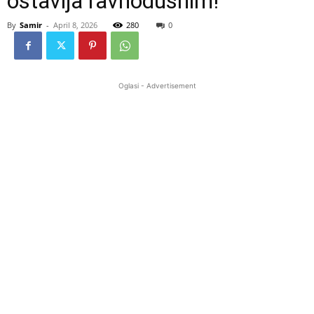
ostavlja ravnodušnim!
By
Samir
-
April 8, 2026
280
0
Oglasi - Advertisement