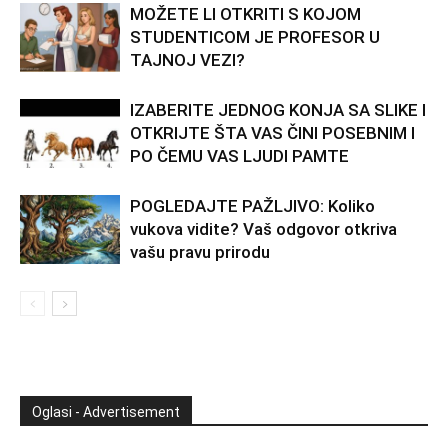
MOŽETE LI OTKRITI S KOJOM
STUDENTICOM JE PROFESOR U
TAJNOJ VEZI?
IZABERITE JEDNOG KONJA SA SLIKE I
OTKRIJTE ŠTA VAS ČINI POSEBNIM I
PO ČEMU VAS LJUDI PAMTE
POGLEDAJTE PAŽLJIVO: Koliko
vukova vidite? Vaš odgovor otkriva
vašu pravu prirodu
Oglasi - Advertisement