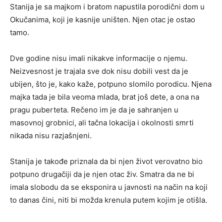
Stanija je sa majkom i bratom napustila porodični dom u
Okučanima, koji je kasnije uništen. Njen otac je ostao
tamo.
Dve godine nisu imali nikakve informacije o njemu.
Neizvesnost je trajala sve dok nisu dobili vest da je
ubijen, što je, kako kaže, potpuno slomilo porodicu. Njena
majka tada je bila veoma mlada, brat još dete, a ona na
pragu puberteta. Rečeno im je da je sahranjen u
masovnoj grobnici, ali tačna lokacija i okolnosti smrti
nikada nisu razjašnjeni.
Stanija je takođe priznala da bi njen život verovatno bio
potpuno drugačiji da je njen otac živ. Smatra da ne bi
imala slobodu da se eksponira u javnosti na način na koji
to danas čini, niti bi možda krenula putem kojim je otišla.