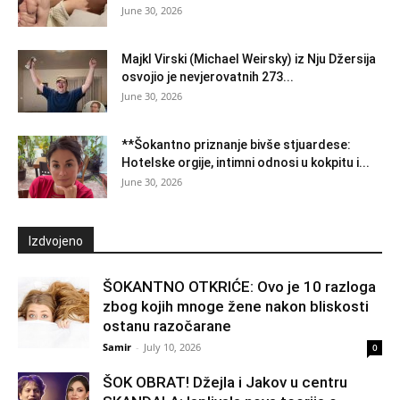
June 30, 2026
Majkl Virski (Michael Weirsky) iz Nju Džersija
osvojio je nevjerovatnih 273...
June 30, 2026
**Šokantno priznanje bivše stjuardese:
Hotelske orgije, intimni odnosi u kokpitu i...
June 30, 2026
Izdvojeno
ŠOKANTNO OTKRIĆE: Ovo je 10 razloga
zbog kojih mnoge žene nakon bliskosti
ostanu razočarane
Samir
-
July 10, 2026
0
ŠOK OBRAT! Džejla i Jakov u centru