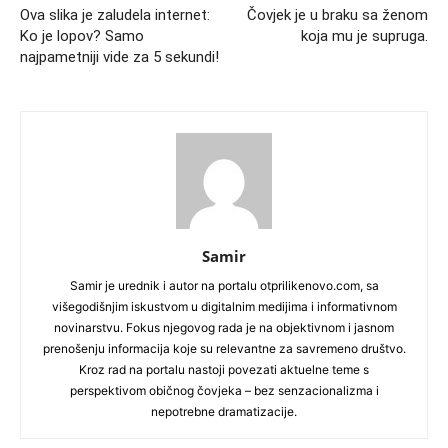
Ova slika je zaludela internet:
Čovjek je u braku sa ženom
Ko je lopov? Samo
koja mu je supruga.
najpametniji vide za 5 sekundi!
Samir
Samir je urednik i autor na portalu otprilikenovo.com, sa
višegodišnjim iskustvom u digitalnim medijima i informativnom
novinarstvu. Fokus njegovog rada je na objektivnom i jasnom
prenošenju informacija koje su relevantne za savremeno društvo.
Kroz rad na portalu nastoji povezati aktuelne teme s
perspektivom običnog čovjeka – bez senzacionalizma i
nepotrebne dramatizacije.