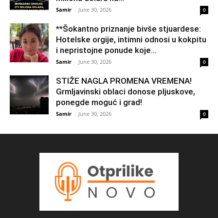
Samir
-
June 30, 2026
0
**Šokantno priznanje bivše stjuardese:
Hotelske orgije, intimni odnosi u kokpitu
i nepristojne ponude koje...
Samir
-
June 30, 2026
0
STIŽE NAGLA PROMENA VREMENA!
Grmljavinski oblaci donose pljuskove,
ponegde moguć i grad!
Samir
-
June 30, 2026
0