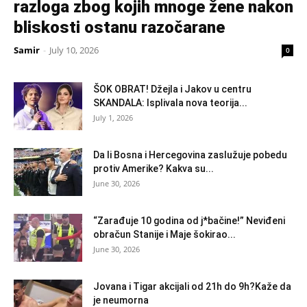
razloga zbog kojih mnoge žene nakon
bliskosti ostanu razočarane
Samir
-
July 10, 2026
0
ŠOK OBRAT! Džejla i Jakov u centru
SKANDALA: Isplivala nova teorija...
July 1, 2026
Da li Bosna i Hercegovina zaslužuje pobedu
protiv Amerike? Kakva su...
June 30, 2026
“Zarađuje 10 godina od j*bačine!” Neviđeni
obračun Stanije i Maje šokirao...
June 30, 2026
Jovana i Tigar akcijali od 21h do 9h?Kaže da
je neumorna