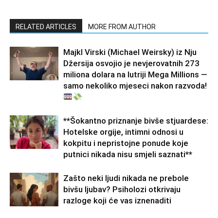
RELATED ARTICLES
MORE FROM AUTHOR
Majkl Virski (Michael Weirsky) iz Nju
Džersija osvojio je nevjerovatnih 273
miliona dolara na lutriji Mega Millions —
samo nekoliko mjeseci nakon razvoda!
**Šokantno priznanje bivše stjuardese:
Hotelske orgije, intimni odnosi u
kokpitu i nepristojne ponude koje
putnici nikada nisu smjeli saznati**
Zašto neki ljudi nikada ne prebole
bivšu ljubav? Psiholozi otkrivaju
razloge koji će vas iznenaditi