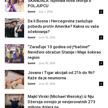
SKANDALA: Isplivala nova teorija o
POLJUPCU
Samir
-
July 1, 2026
0
Da li Bosna i Hercegovina zaslužuje
pobedu protiv Amerike? Kakva su vaša
očekivanja?
Samir
-
June 30, 2026
0
“Zarađuje 10 godina od j*bačine!”
Neviđeni obračun Stanije i Maje šokirao
region
Samir
-
June 30, 2026
0
Jovana i Tigar akcijali od 21h do 9h?
Kaže da je neumorna
Samir
-
June 30, 2026
0
Majkl Virski (Michael Weirsky) iz Nju
Džersija osvojio je nevjerovatnih 273
miliona dolara na...