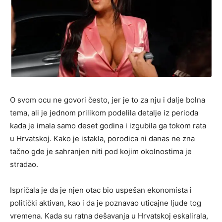
O svom ocu ne govori često, jer je to za nju i dalje bolna
tema, ali je jednom prilikom podelila detalje iz perioda
kada je imala samo deset godina i izgubila ga tokom rata
u Hrvatskoj. Kako je istakla, porodica ni danas ne zna
tačno gde je sahranjen niti pod kojim okolnostima je
stradao.
Ispričala je da je njen otac bio uspešan ekonomista i
politički aktivan, kao i da je poznavao uticajne ljude tog
vremena. Kada su ratna dešavanja u Hrvatskoj eskalirala,