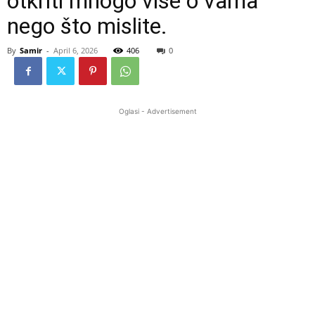
otkriti mnogo više o vama
nego što mislite.
By
Samir
-
April 6, 2026
406
0
Oglasi - Advertisement