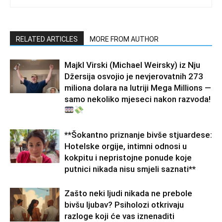
RELATED ARTICLES
MORE FROM AUTHOR
Majkl Virski (Michael Weirsky) iz Nju
Džersija osvojio je nevjerovatnih 273
miliona dolara na lutriji Mega Millions —
samo nekoliko mjeseci nakon razvoda!
**Šokantno priznanje bivše stjuardese:
Hotelske orgije, intimni odnosi u
kokpitu i nepristojne ponude koje
putnici nikada nisu smjeli saznati**
Zašto neki ljudi nikada ne prebole
bivšu ljubav? Psiholozi otkrivaju
razloge koji će vas iznenaditi