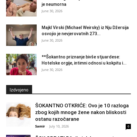
je neumorna
June 30, 2026
Majkl Virski (Michael Weirsky) iz Nju Džersija
osvojio je nevjerovatnih 273...
June 30, 2026
**Šokantno priznanje bivše stjuardese:
Hotelske orgije, intimni odnosi u kokpitu i...
June 30, 2026
Izdvojeno
ŠOKANTNO OTKRIĆE: Ovo je 10 razloga
zbog kojih mnoge žene nakon bliskosti
ostanu razočarane
Samir
-
July 10, 2026
0