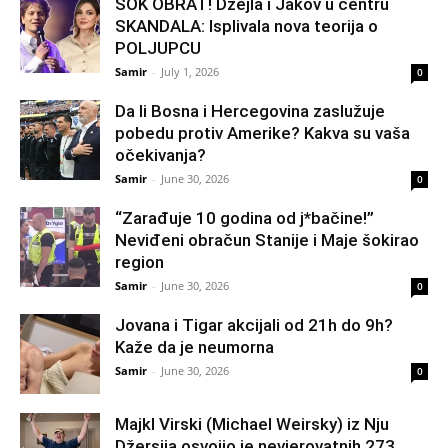
ŠOK OBRAT! Džejla i Jakov u centru
SKANDALA: Isplivala nova teorija o
POLJUPCU
Samir
-
July 1, 2026
0
Da li Bosna i Hercegovina zaslužuje
pobedu protiv Amerike? Kakva su vaša
očekivanja?
Samir
-
June 30, 2026
0
“Zarađuje 10 godina od j*bačine!”
Neviđeni obračun Stanije i Maje šokirao
region
Samir
-
June 30, 2026
0
Jovana i Tigar akcijali od 21h do 9h?
Kaže da je neumorna
Samir
-
June 30, 2026
0
Majkl Virski (Michael Weirsky) iz Nju
Džersija osvojio je nevjerovatnih 273