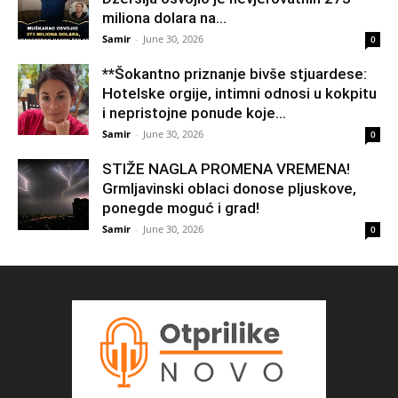
miliona dolara na...
Samir
-
June 30, 2026
0
**Šokantno priznanje bivše stjuardese:
Hotelske orgije, intimni odnosi u kokpitu
i nepristojne ponude koje...
Samir
-
June 30, 2026
0
STIŽE NAGLA PROMENA VREMENA!
Grmljavinski oblaci donose pljuskove,
ponegde moguć i grad!
Samir
-
June 30, 2026
0