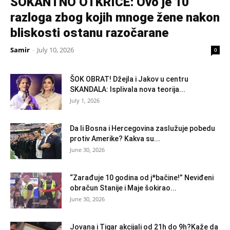
ŠOKANTNO OTKRIĆE: Ovo je 10
razloga zbog kojih mnoge žene nakon
bliskosti ostanu razočarane
Samir
-
July 10, 2026
0
ŠOK OBRAT! Džejla i Jakov u centru
SKANDALA: Isplivala nova teorija...
July 1, 2026
Da li Bosna i Hercegovina zaslužuje pobedu
protiv Amerike? Kakva su...
June 30, 2026
“Zarađuje 10 godina od j*bačine!” Neviđeni
obračun Stanije i Maje šokirao...
June 30, 2026
Jovana i Tigar akcijali od 21h do 9h?Kaže da