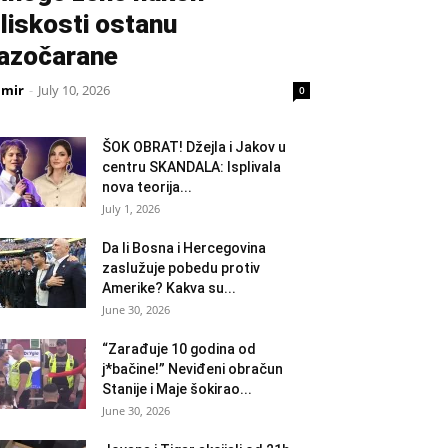
liskosti ostanu
azočarane
amir
-
July 10, 2026
0
ŠOK OBRAT! Džejla i Jakov u
centru SKANDALA: Isplivala
nova teorija...
July 1, 2026
Da li Bosna i Hercegovina
zaslužuje pobedu protiv
Amerike? Kakva su...
June 30, 2026
“Zarađuje 10 godina od
j*bačine!” Neviđeni obračun
Stanije i Maje šokirao...
June 30, 2026