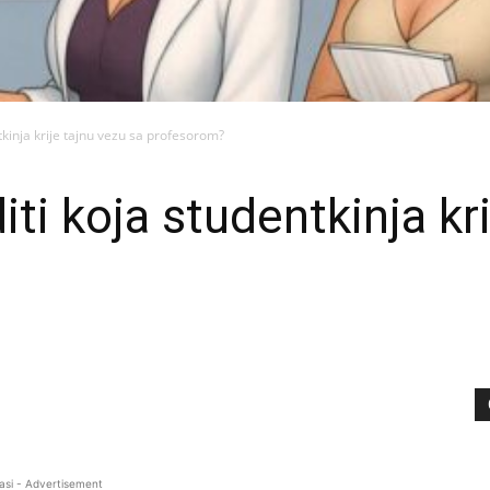
tkinja krije tajnu vezu sa profesorom?
ti koja studentkinja kri
asi - Advertisement