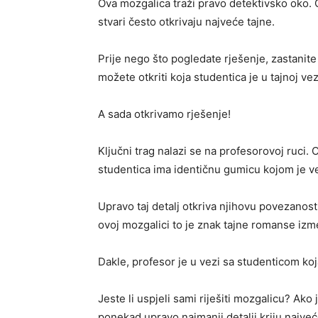
Ova mozgalica traži pravo detektivsko oko. Ob
stvari često otkrivaju najveće tajne.
Prije nego što pogledate rješenje, zastanite
možete otkriti koja studentica je u tajnoj v
A sada otkrivamo rješenje!
Ključni trag nalazi se na profesorovoj ruci
studentica ima identičnu gumicu kojom je v
Upravo taj detalj otkriva njihovu povezanost. 
ovoj mozgalici to je znak tajne romanse izm
Dakle, profesor je u vezi sa studenticom ko
Jeste li uspjeli sami riješiti mozgalicu? Ako
ponekad upravo najmanji detalji kriju najve