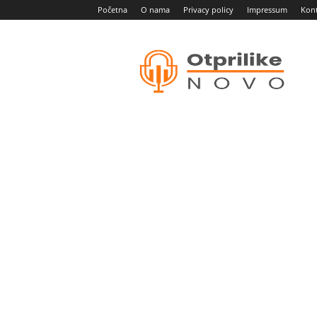
Početna
O nama
Privacy policy
Impressum
Kon
Otprilike
novo