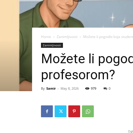
Home
Zanimljivosti
Možete li pogoditi koja studen
Zanimljivosti
Možete li pogodi
profesorom?
By
Samir
-
May 8, 2026
979
0
Ogl