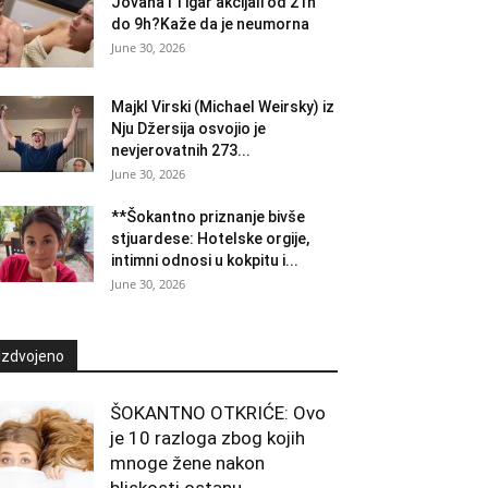
Jovana i Tigar akcijali od 21h
do 9h?Kaže da je neumorna
June 30, 2026
Majkl Virski (Michael Weirsky) iz
Nju Džersija osvojio je
nevjerovatnih 273...
June 30, 2026
**Šokantno priznanje bivše
stjuardese: Hotelske orgije,
intimni odnosi u kokpitu i...
June 30, 2026
Izdvojeno
ŠOKANTNO OTKRIĆE: Ovo
je 10 razloga zbog kojih
mnoge žene nakon