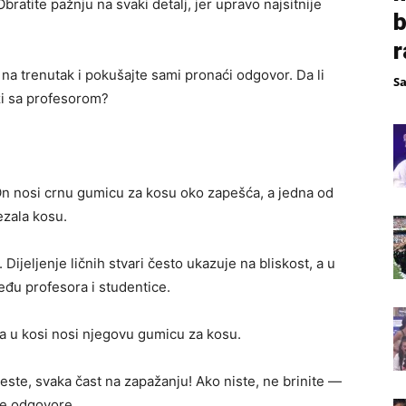
ratite pažnju na svaki detalj, jer upravo najsitnije
b
r
 na trenutak i pokušajte sami pronaći odgovor. Da li
S
ezi sa profesorom?
. On nosi crnu gumicu za kosu oko zapešća, a jedna od
ezala kosu.
Dijeljenje ličnih stvari često ukazuje na bliskost, a u
eđu profesora i studentice.
ja u kosi nosi njegovu gumicu za kosu.
 jeste, svaka čast na zapažanju! Ako niste, ne brinite —
će odgovore.