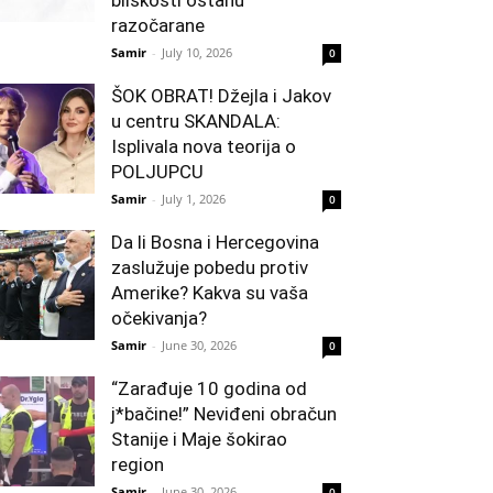
bliskosti ostanu
razočarane
Samir
-
July 10, 2026
0
ŠOK OBRAT! Džejla i Jakov
u centru SKANDALA:
Isplivala nova teorija o
POLJUPCU
Samir
-
July 1, 2026
0
Da li Bosna i Hercegovina
zaslužuje pobedu protiv
Amerike? Kakva su vaša
očekivanja?
Samir
-
June 30, 2026
0
“Zarađuje 10 godina od
j*bačine!” Neviđeni obračun
Stanije i Maje šokirao
region
Samir
-
June 30, 2026
0