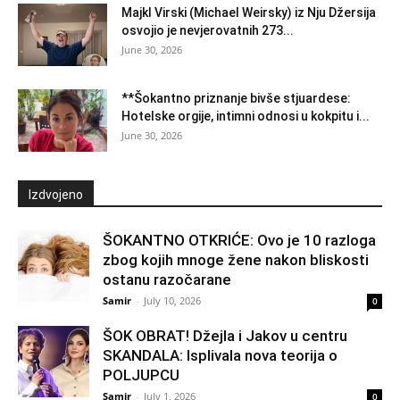
Majkl Virski (Michael Weirsky) iz Nju Džersija
osvojio je nevjerovatnih 273...
June 30, 2026
**Šokantno priznanje bivše stjuardese:
Hotelske orgije, intimni odnosi u kokpitu i...
June 30, 2026
Izdvojeno
ŠOKANTNO OTKRIĆE: Ovo je 10 razloga
zbog kojih mnoge žene nakon bliskosti
ostanu razočarane
Samir
-
July 10, 2026
0
ŠOK OBRAT! Džejla i Jakov u centru
SKANDALA: Isplivala nova teorija o
POLJUPCU
Samir
-
July 1, 2026
0