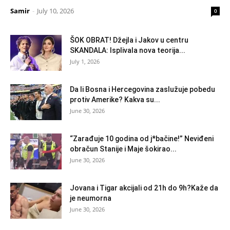
Samir
-
July 10, 2026
0
ŠOK OBRAT! Džejla i Jakov u centru
SKANDALA: Isplivala nova teorija...
July 1, 2026
Da li Bosna i Hercegovina zaslužuje pobedu
protiv Amerike? Kakva su...
June 30, 2026
“Zarađuje 10 godina od j*bačine!” Neviđeni
obračun Stanije i Maje šokirao...
June 30, 2026
Jovana i Tigar akcijali od 21h do 9h?Kaže da
je neumorna
June 30, 2026