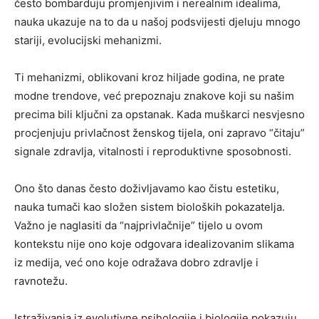
često bombarduju promjenjivim i nerealnim idealima,
nauka ukazuje na to da u našoj podsvijesti djeluju mnogo
stariji, evolucijski mehanizmi.
Ti mehanizmi, oblikovani kroz hiljade godina, ne prate
modne trendove, već prepoznaju znakove koji su našim
precima bili ključni za opstanak. Kada muškarci nesvjesno
procjenjuju privlačnost ženskog tijela, oni zapravo “čitaju”
signale zdravlja, vitalnosti i reproduktivne sposobnosti.
Ono što danas često doživljavamo kao čistu estetiku,
nauka tumači kao složen sistem bioloških pokazatelja.
Važno je naglasiti da “najprivlačnije” tijelo u ovom
kontekstu nije ono koje odgovara idealizovanim slikama
iz medija, već ono koje odražava dobro zdravlje i
ravnotežu.
Istraživanja iz evolutivne psihologije i biologije pokazuju