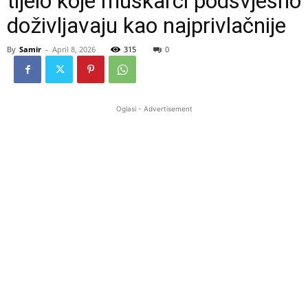
tijelo koje muškarci podsvjesno
doživljavaju kao najprivlačnije
By
Samir
-
April 8, 2026
315
0
Oglasi - Advertisement