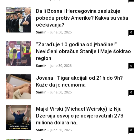
Da li Bosna i Hercegovina zaslužuje
pobedu protiv Amerike? Kakva su vaša
očekivanja?
Samir
-
June 30, 2026
0
“Zarađuje 10 godina od j*bačine!”
Neviđeni obračun Stanije i Maje šokirao
region
Samir
-
June 30, 2026
0
Jovana i Tigar akcijali od 21h do 9h?
Kaže da je neumorna
Samir
-
June 30, 2026
0
Majkl Virski (Michael Weirsky) iz Nju
Džersija osvojio je nevjerovatnih 273
miliona dolara na...
Samir
-
June 30, 2026
0