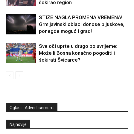
šokirao region
STIŽE NAGLA PROMENA VREMENA!
Grmljavinski oblaci donose pljuskove,
ponegde moguć i grad!
Sve oči uprte u drugo poluvrijeme:
Može li Bosna konačno pogoditi i
šokirati Švicarce?
Oglasi - Advertisement
Najnovije