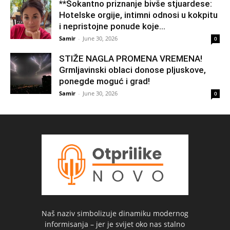
**Šokantno priznanje bivše stjuardese:
Hotelske orgije, intimni odnosi u kokpitu
i nepristojne ponude koje...
Samir
-
June 30, 2026
0
STIŽE NAGLA PROMENA VREMENA!
Grmljavinski oblaci donose pljuskove,
ponegde moguć i grad!
Samir
-
June 30, 2026
0
Naš naziv simbolizuje dinamiku modernog
informisanja – jer je svijet oko nas stalno