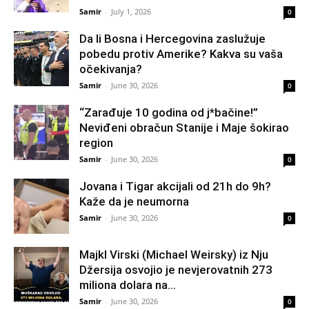
Samir
-
July 1, 2026
0
Da li Bosna i Hercegovina zaslužuje
pobedu protiv Amerike? Kakva su vaša
očekivanja?
Samir
-
June 30, 2026
0
“Zarađuje 10 godina od j*bačine!”
Neviđeni obračun Stanije i Maje šokirao
region
Samir
-
June 30, 2026
0
Jovana i Tigar akcijali od 21h do 9h?
Kaže da je neumorna
Samir
-
June 30, 2026
0
Majkl Virski (Michael Weirsky) iz Nju
Džersija osvojio je nevjerovatnih 273
miliona dolara na...
Samir
-
June 30, 2026
0