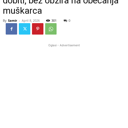
dobiti, bez obzira na obećanja
muškarca
By
Samir
-
April 8, 2026
301
0
Oglasi - Advertisement