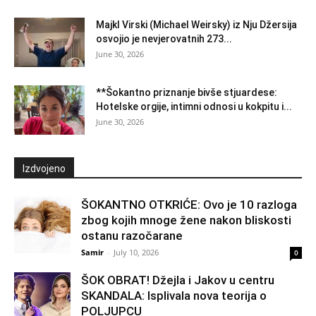
Majkl Virski (Michael Weirsky) iz Nju Džersija
osvojio je nevjerovatnih 273...
June 30, 2026
**Šokantno priznanje bivše stjuardese:
Hotelske orgije, intimni odnosi u kokpitu i...
June 30, 2026
Izdvojeno
ŠOKANTNO OTKRIĆE: Ovo je 10 razloga
zbog kojih mnoge žene nakon bliskosti
ostanu razočarane
Samir
-
July 10, 2026
0
ŠOK OBRAT! Džejla i Jakov u centru
SKANDALA: Isplivala nova teorija o
POLJUPCU