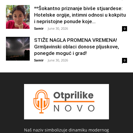
**Šokantno priznanje bivše stjuardese:
Hotelske orgije, intimni odnosi u kokpitu
i nepristojne ponude koje...
Samir
-
June 30, 2026
0
STIŽE NAGLA PROMENA VREMENA!
Grmljavinski oblaci donose pljuskove,
ponegde moguć i grad!
Samir
-
June 30, 2026
0
Naš naziv simbolizuje dinamiku modernog