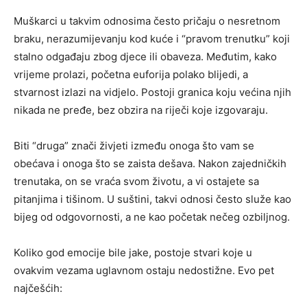
Muškarci u takvim odnosima često pričaju o nesretnom
braku, nerazumijevanju kod kuće i “pravom trenutku” koji
stalno odgađaju zbog djece ili obaveza. Međutim, kako
vrijeme prolazi, početna euforija polako blijedi, a
stvarnost izlazi na vidjelo. Postoji granica koju većina njih
nikada ne pređe, bez obzira na riječi koje izgovaraju.
Biti “druga” znači živjeti između onoga što vam se
obećava i onoga što se zaista dešava. Nakon zajedničkih
trenutaka, on se vraća svom životu, a vi ostajete sa
pitanjima i tišinom. U suštini, takvi odnosi često služe kao
bijeg od odgovornosti, a ne kao početak nečeg ozbiljnog.
Koliko god emocije bile jake, postoje stvari koje u
ovakvim vezama uglavnom ostaju nedostižne. Evo pet
najčešćih: