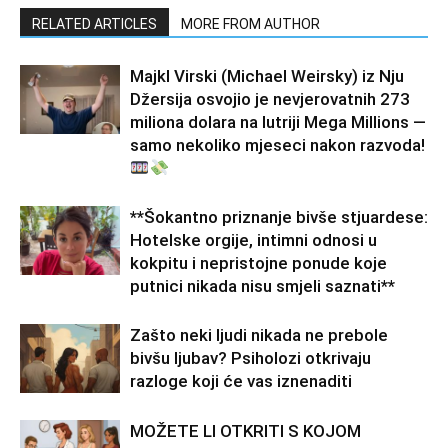
RELATED ARTICLES
MORE FROM AUTHOR
Majkl Virski (Michael Weirsky) iz Nju
Džersija osvojio je nevjerovatnih 273
miliona dolara na lutriji Mega Millions —
samo nekoliko mjeseci nakon razvoda!
**Šokantno priznanje bivše stjuardese:
Hotelske orgije, intimni odnosi u
kokpitu i nepristojne ponude koje
putnici nikada nisu smjeli saznati**
Zašto neki ljudi nikada ne prebole
bivšu ljubav? Psiholozi otkrivaju
razloge koji će vas iznenaditi
MOŽETE LI OTKRITI S KOJOM