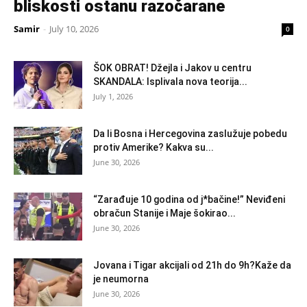
bliskosti ostanu razočarane
Samir
-
July 10, 2026
0
ŠOK OBRAT! Džejla i Jakov u centru
SKANDALA: Isplivala nova teorija...
July 1, 2026
Da li Bosna i Hercegovina zaslužuje pobedu
protiv Amerike? Kakva su...
June 30, 2026
“Zarađuje 10 godina od j*bačine!” Neviđeni
obračun Stanije i Maje šokirao...
June 30, 2026
Jovana i Tigar akcijali od 21h do 9h?Kaže da
je neumorna
June 30, 2026