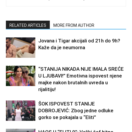
RELATED ARTICLES
MORE FROM AUTHOR
Jovana i Tigar akcijali od 21h do 9h?
Kaže da je neumorna
“STANIJA NIKADA NIJE IMALA SREĆE
U LJUBAVI!” Emotivna ispovest njene
majke nakon brutalnih uvreda u
rijalitiju!
ŠOK ISPOVEST STANIJE
DOBROJEVIĆ: Zbog jedne odluke
gorko se pokajala u “Eliti”
HAOS U “ELITI 9”: Veliki šef hitno