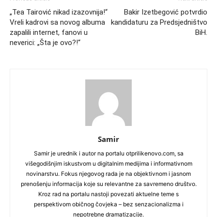
„Tea Tairović nikad izazovnija!“
Bakir Izetbegović potvrdio
Vreli kadrovi sa novog albuma
kandidaturu za Predsjedništvo
zapalili internet, fanovi u
BiH.
neverici: „Šta je ovo?!“
Samir
Samir je urednik i autor na portalu otprilikenovo.com, sa
višegodišnjim iskustvom u digitalnim medijima i informativnom
novinarstvu. Fokus njegovog rada je na objektivnom i jasnom
prenošenju informacija koje su relevantne za savremeno društvo.
Kroz rad na portalu nastoji povezati aktuelne teme s
perspektivom običnog čovjeka – bez senzacionalizma i
nepotrebne dramatizacije.