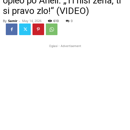
opleo po Aneli: „Ti nisi žena, ti
si pravo zlo!“ (VIDEO)
By
Samir
-
May 14, 2026
610
0
Oglasi - Advertisement