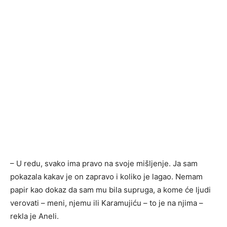
– U redu, svako ima pravo na svoje mišljenje. Ja sam
pokazala kakav je on zapravo i koliko je lagao. Nemam
papir kao dokaz da sam mu bila supruga, a kome će ljudi
verovati – meni, njemu ili Karamujiću – to je na njima –
rekla je Aneli.