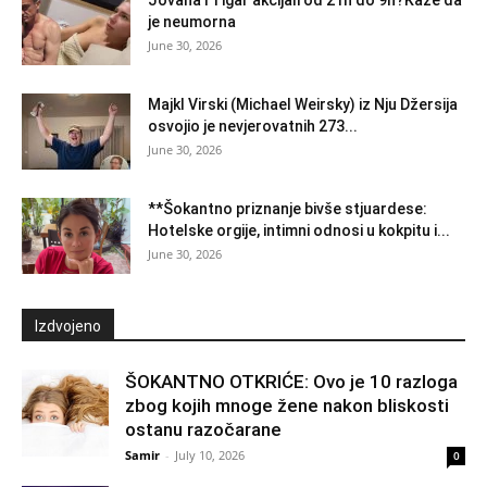
je neumorna
June 30, 2026
Majkl Virski (Michael Weirsky) iz Nju Džersija
osvojio je nevjerovatnih 273...
June 30, 2026
**Šokantno priznanje bivše stjuardese:
Hotelske orgije, intimni odnosi u kokpitu i...
June 30, 2026
Izdvojeno
ŠOKANTNO OTKRIĆE: Ovo je 10 razloga
zbog kojih mnoge žene nakon bliskosti
ostanu razočarane
Samir
-
July 10, 2026
0