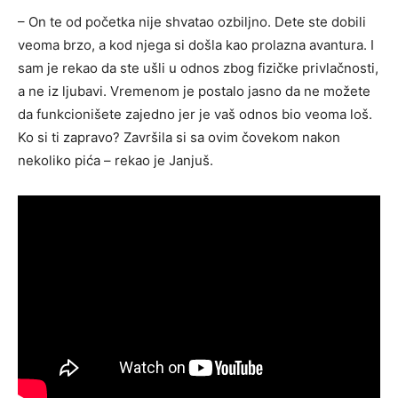
– On te od početka nije shvatao ozbiljno. Dete ste dobili
veoma brzo, a kod njega si došla kao prolazna avantura. I
sam je rekao da ste ušli u odnos zbog fizičke privlačnosti,
a ne iz ljubavi. Vremenom je postalo jasno da ne možete
da funkcionišete zajedno jer je vaš odnos bio veoma loš.
Ko si ti zapravo? Završila si sa ovim čovekom nakon
nekoliko pića – rekao je Janjuš.