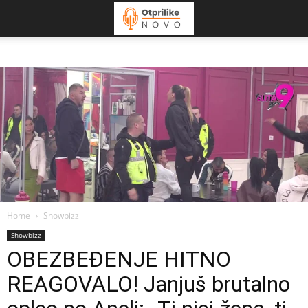
Home
Showbizz
Showbizz
OBEZBEĐENJE HITNO
REAGOVALO! Janjuš brutalno