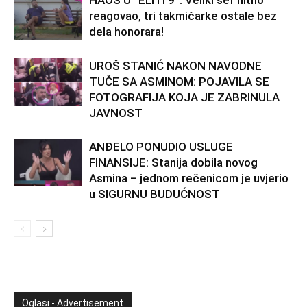
reagovao, tri takmičarke ostale bez
dela honorara!
UROŠ STANIĆ NAKON NAVODNE
TUČE SA ASMINOM: POJAVILA SE
FOTOGRAFIJA KOJA JE ZABRINULA
JAVNOST
ANĐELO PONUDIO USLUGE
FINANSIJE: Stanija dobila novog
Asmina – jednom rečenicom je uvjerio
u SIGURNU BUDUĆNOST
Oglasi - Advertisement