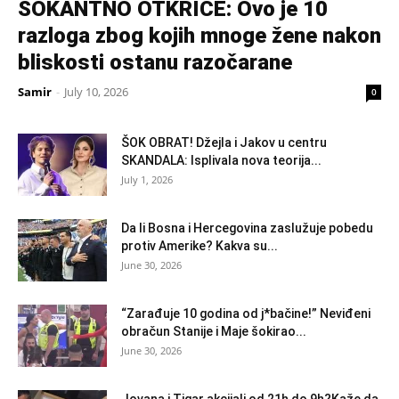
ŠOKANTNO OTKRIĆE: Ovo je 10
razloga zbog kojih mnoge žene nakon
bliskosti ostanu razočarane
Samir
-
July 10, 2026
0
ŠOK OBRAT! Džejla i Jakov u centru
SKANDALA: Isplivala nova teorija...
July 1, 2026
Da li Bosna i Hercegovina zaslužuje pobedu
protiv Amerike? Kakva su...
June 30, 2026
“Zarađuje 10 godina od j*bačine!” Neviđeni
obračun Stanije i Maje šokirao...
June 30, 2026
Jovana i Tigar akcijali od 21h do 9h?Kaže da