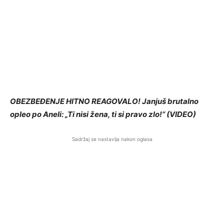
OBEZBEĐENJE HITNO REAGOVALO! Janjuš brutalno
opleo po Aneli: „Ti nisi žena, ti si pravo zlo!“ (VIDEO)
Sadržaj se nastavlja nakon oglasa