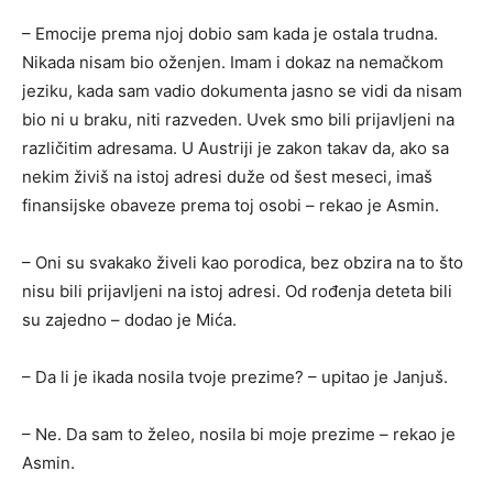
– Emocije prema njoj dobio sam kada je ostala trudna.
Nikada nisam bio oženjen. Imam i dokaz na nemačkom
jeziku, kada sam vadio dokumenta jasno se vidi da nisam
bio ni u braku, niti razveden. Uvek smo bili prijavljeni na
različitim adresama. U Austriji je zakon takav da, ako sa
nekim živiš na istoj adresi duže od šest meseci, imaš
finansijske obaveze prema toj osobi – rekao je Asmin.
– Oni su svakako živeli kao porodica, bez obzira na to što
nisu bili prijavljeni na istoj adresi. Od rođenja deteta bili
su zajedno – dodao je Mića.
– Da li je ikada nosila tvoje prezime? – upitao je Janjuš.
– Ne. Da sam to želeo, nosila bi moje prezime – rekao je
Asmin.