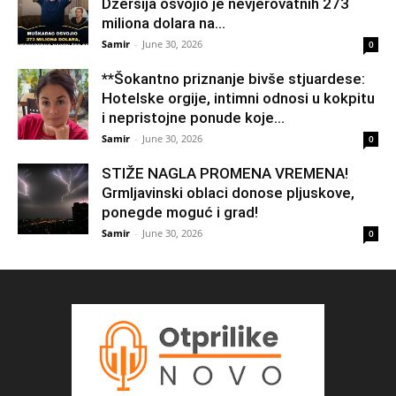
Džersija osvojio je nevjerovatnih 273
miliona dolara na...
Samir
-
June 30, 2026
0
**Šokantno priznanje bivše stjuardese:
Hotelske orgije, intimni odnosi u kokpitu
i nepristojne ponude koje...
Samir
-
June 30, 2026
0
STIŽE NAGLA PROMENA VREMENA!
Grmljavinski oblaci donose pljuskove,
ponegde moguć i grad!
Samir
-
June 30, 2026
0