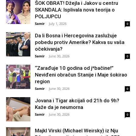
ŠOK OBRAT! Džejla i Jakov u centru
SKANDALA: Isplivala nova teorija o
POLJUPCU
Samir
-
July 1, 2026
0
Da li Bosna i Hercegovina zaslužuje
pobedu protiv Amerike? Kakva su vaša
očekivanja?
Samir
-
June 30, 2026
0
“Zarađuje 10 godina od j*bačine!”
Neviđeni obračun Stanije i Maje šokirao
region
Samir
-
June 30, 2026
0
Jovana i Tigar akcijali od 21h do 9h?
Kaže da je neumorna
Samir
-
June 30, 2026
0
Majkl Virski (Michael Weirsky) iz Nju