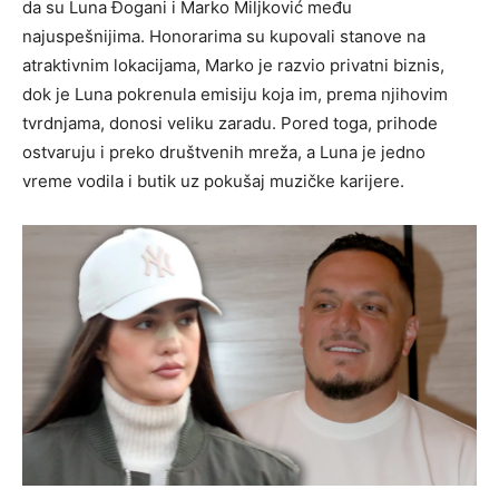
da su Luna Đogani i Marko Miljković među
najuspešnijima. Honorarima su kupovali stanove na
atraktivnim lokacijama, Marko je razvio privatni biznis,
dok je Luna pokrenula emisiju koja im, prema njihovim
tvrdnjama, donosi veliku zaradu. Pored toga, prihode
ostvaruju i preko društvenih mreža, a Luna je jedno
vreme vodila i butik uz pokušaj muzičke karijere.