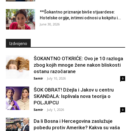
**Šokantno priznanje bivše stjuardese:
Hotelske orgije, intimni odnosi u kokpitu i...
June 30, 2026
Izdvojeno
ŠOKANTNO OTKRIĆE: Ovo je 10 razloga
zbog kojih mnoge žene nakon bliskosti
ostanu razočarane
Samir
-
July 10, 2026
0
ŠOK OBRAT! Džejla i Jakov u centru
SKANDALA: Isplivala nova teorija o
POLJUPCU
Samir
-
July 1, 2026
0
Da li Bosna i Hercegovina zaslužuje
pobedu protiv Amerike? Kakva su vaša