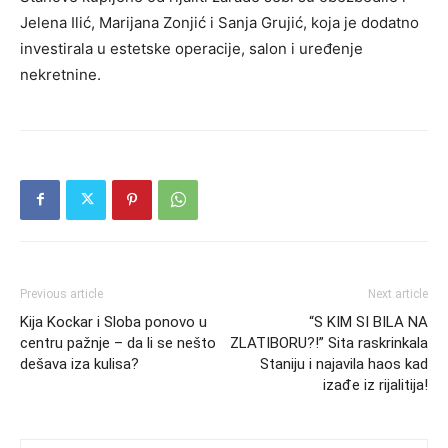
Jelena Ilić, Marijana Zonjić i Sanja Grujić, koja je dodatno
investirala u estetske operacije, salon i uređenje
nekretnine.
Previous article
Next article
Kija Kockar i Sloba ponovo u
“S KIM SI BILA NA
centru pažnje – da li se nešto
ZLATIBORU?!” Sita raskrinkala
dešava iza kulisa?
Staniju i najavila haos kad
izađe iz rijalitija!