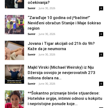
očekivanja?
Samir
-
June 30, 2026
0
“Zarađuje 10 godina od j*bačine!”
Neviđeni obračun Stanije i Maje šokirao
region
Samir
-
June 30, 2026
0
Jovana i Tigar akcijali od 21h do 9h?
Kaže da je neumorna
Samir
-
June 30, 2026
0
Majkl Virski (Michael Weirsky) iz Nju
Džersija osvojio je nevjerovatnih 273
miliona dolara na...
Samir
-
June 30, 2026
0
**Šokantno priznanje bivše stjuardese:
Hotelske orgije, intimni odnosi u kokpitu
i nepristojne ponude koje...