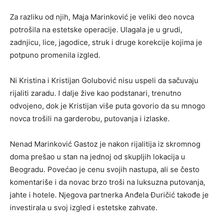
Za razliku od njih, Maja Marinković je veliki deo novca
potrošila na estetske operacije. Ulagala je u grudi,
zadnjicu, lice, jagodice, struk i druge korekcije kojima je
potpuno promenila izgled.
Ni Kristina i Kristijan Golubović nisu uspeli da sačuvaju
rijaliti zaradu. I dalje žive kao podstanari, trenutno
odvojeno, dok je Kristijan više puta govorio da su mnogo
novca trošili na garderobu, putovanja i izlaske.
Nenad Marinković Gastoz je nakon rijalitija iz skromnog
doma prešao u stan na jednoj od skupljih lokacija u
Beogradu. Povećao je cenu svojih nastupa, ali se često
komentariše i da novac brzo troši na luksuzna putovanja,
jahte i hotele. Njegova partnerka Anđela Đuričić takođe je
investirala u svoj izgled i estetske zahvate.