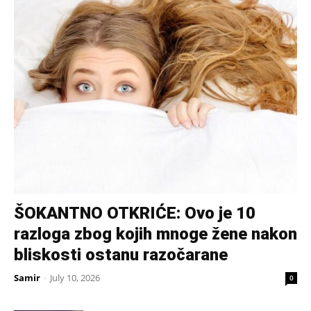
ŠOKANTNO OTKRIĆE: Ovo je 10
razloga zbog kojih mnoge žene nakon
bliskosti ostanu razočarane
Samir
-
July 10, 2026
0