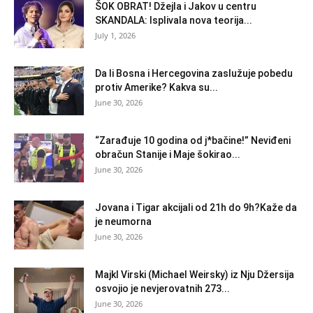
ŠOK OBRAT! Džejla i Jakov u centru
SKANDALA: Isplivala nova teorija...
July 1, 2026
Da li Bosna i Hercegovina zaslužuje pobedu
protiv Amerike? Kakva su...
June 30, 2026
“Zarađuje 10 godina od j*bačine!” Neviđeni
obračun Stanije i Maje šokirao...
June 30, 2026
Jovana i Tigar akcijali od 21h do 9h?Kaže da
je neumorna
June 30, 2026
Majkl Virski (Michael Weirsky) iz Nju Džersija
osvojio je nevjerovatnih 273...
June 30, 2026