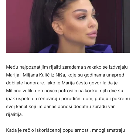
Među najpoznatijim rijaliti zaradama svakako se izdvajaju
Marija i Miljana Kulić iz Niša, koje su godinama unapred
dobijale honorare. Iako je Marija često govorila da je
Miljana veliki deo novca potrošila na kocku, njih dve su
ipak uspele da renoviraju porodični dom, putuju i pokrenu
svoj kanal koji im danas donosi dodatnu zaradu van
rijalitija.
Kada je reč o iskorišćenoj popularnosti, mnogi smatraju