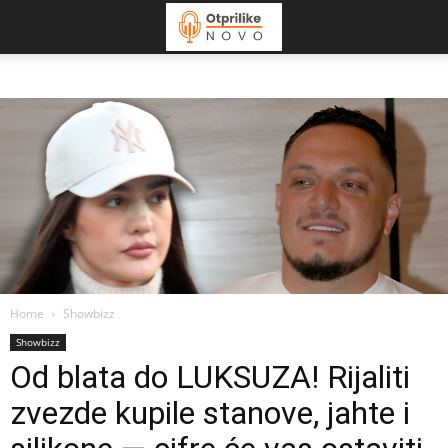
Home
Showbizz
Showbizz
Od blata do LUKSUZA! Rijaliti
zvezde kupile stanove, jahte i