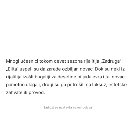
Mnogi učesnici tokom devet sezona rijalitija „Zadruga“ i
„Elita“ uspeli su da zarade ozbiljan novac. Dok su neki iz
rijalitija izašli bogatiji za desetine hiljada evra i taj novac
pametno ulagali, drugi su ga potrošili na luksuz, estetske
zahvate ili provod.
Sadržaj se nastavlja nakon oglasa