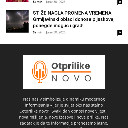
Samir
-
June 30, 2026
0
STIŽE NAGLA PROMENA VREMENA!
Grmljavinski oblaci donose pljuskove,
ponegde moguć i grad!
Samir
-
June 30, 2026
0
Naš naziv simbolizuje dinamiku modernog
informisanja – jer je svijet oko nas stalno
„otprilike novo“. Svaki dan donosi nove vijesti,
nova mišljenja, nove izazove i nove prilike. Naš
zadatak je da te informacije prenesemo jasno,