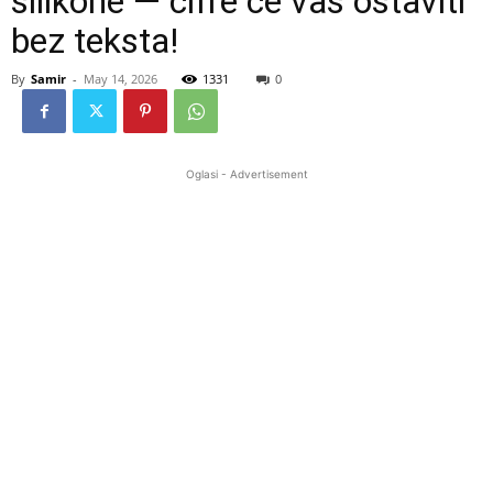
silikone — cifre će vas ostaviti
bez teksta!
By
Samir
-
May 14, 2026
1331
0
Oglasi - Advertisement