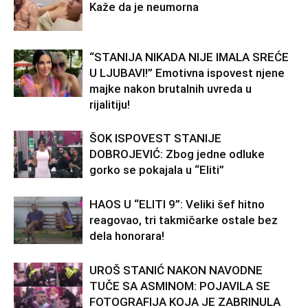
Kaže da je neumorna
“STANIJA NIKADA NIJE IMALA SREĆE
U LJUBAVI!” Emotivna ispovest njene
majke nakon brutalnih uvreda u
rijalitiju!
ŠOK ISPOVEST STANIJE
DOBROJEVIĆ: Zbog jedne odluke
gorko se pokajala u “Eliti”
HAOS U “ELITI 9”: Veliki šef hitno
reagovao, tri takmičarke ostale bez
dela honorara!
UROŠ STANIĆ NAKON NAVODNE
TUČE SA ASMINOM: POJAVILA SE
FOTOGRAFIJA KOJA JE ZABRINULA