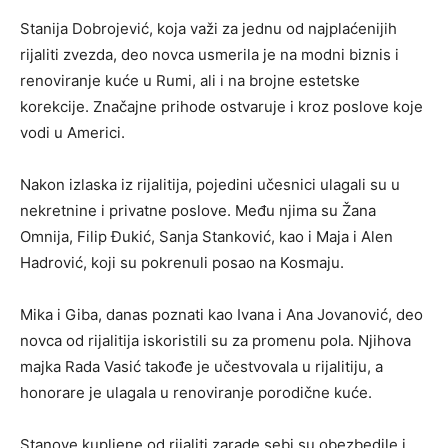
Stanija Dobrojević, koja važi za jednu od najplaćenijih
rijaliti zvezda, deo novca usmerila je na modni biznis i
renoviranje kuće u Rumi, ali i na brojne estetske
korekcije. Značajne prihode ostvaruje i kroz poslove koje
vodi u Americi.
Nakon izlaska iz rijalitija, pojedini učesnici ulagali su u
nekretnine i privatne poslove. Među njima su Žana
Omnija, Filip Đukić, Sanja Stanković, kao i Maja i Alen
Hadrović, koji su pokrenuli posao na Kosmaju.
Mika i Giba, danas poznati kao Ivana i Ana Jovanović, deo
novca od rijalitija iskoristili su za promenu pola. Njihova
majka Rada Vasić takođe je učestvovala u rijalitiju, a
honorare je ulagala u renoviranje porodične kuće.
Stanove kupljene od rijaliti zarade sebi su obezbedile i