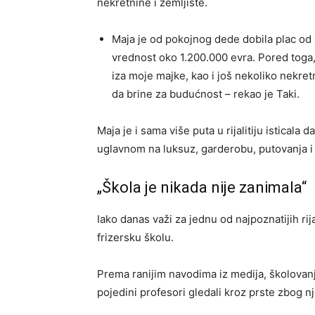
nekretnine i zemljište.
Maja je od pokojnog dede dobila plac od č
vrednost oko 1.200.000 evra. Pored toga, 
iza moje majke, kao i još nekoliko nekre
da brine za budućnost – rekao je Taki.
Maja je i sama više puta u rijalitiju isticala 
uglavnom na luksuz, garderobu, putovanja i 
„Škola je nikada nije zanimala“
Iako danas važi za jednu od najpoznatijih rij
frizersku školu.
Prema ranijim navodima iz medija, školovanje 
pojedini profesori gledali kroz prste zbog n