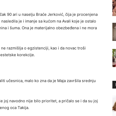
ak 90 ari u naselju Braće Jerković, čija je procenjena
nasledila je i imanje sa kućom na Avali koje je ostalo
tnina i šuma. Ona je materijalno obezbeđena i ne mora
da ne razmišlja o egzistenciji, kao i da novac troši
estetske korekcije.
aliti učesnica, malo ko zna da je Maja završila srednju
joj navodno nije bilo prioritet, a pričalo se i da su joj
jenog oca Takija.