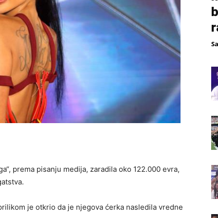
b
r
S
uga“, prema pisanju medija, zaradila oko 122.000 evra,
gatstva.
ilikom je otkrio da je njegova ćerka nasledila vredne