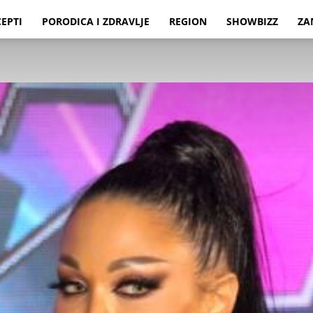
CEPTI
PORODICA I ZDRAVLJE
REGION
SHOWBIZZ
ZA