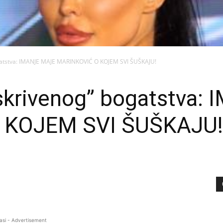
 bogatstva: IMANJE MAJE MARINKOVIĆ O KOJEM SVI ŠUŠKAJU!
o “skrivenog” bogatstv
 KOJEM SVI ŠUŠKAJU!
asi - Advertisement