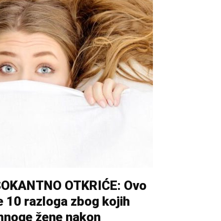
ŠOKANTNO OTKRIĆE: Ovo
e 10 razloga zbog kojih
noge žene nakon