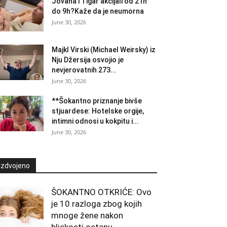
Jovana i Tigar akcijali od 21h
do 9h?Kaže da je neumorna
June 30, 2026
Majkl Virski (Michael Weirsky) iz
Nju Džersija osvojio je
nevjerovatnih 273...
June 30, 2026
**Šokantno priznanje bivše
stjuardese: Hotelske orgije,
intimni odnosi u kokpitu i...
June 30, 2026
Izdvojeno
ŠOKANTNO OTKRIĆE: Ovo
je 10 razloga zbog kojih
mnoge žene nakon