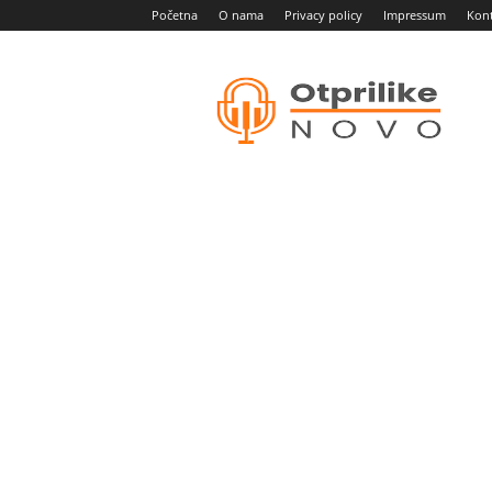
Početna
O nama
Privacy policy
Impressum
Kon
Otprilike
novo