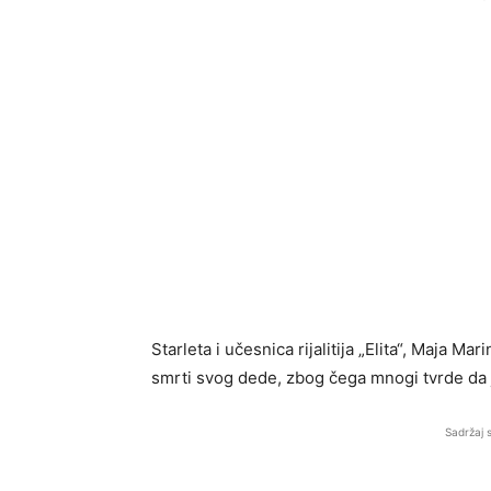
Starleta i učesnica rijalitija „Elita“, Maja 
smrti svog dede, zbog čega mnogi tvrde da 
Sadržaj 