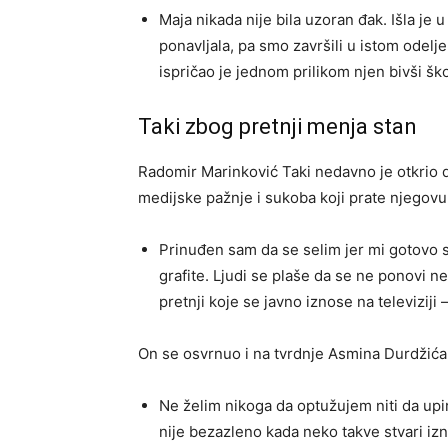
Maja nikada nije bila uzoran đak. Išla je 
ponavljala, pa smo završili u istom odelj
ispričao je jednom prilikom njen bivši ško
Taki zbog pretnji menja stan
Radomir Marinković Taki nedavno je otkrio d
medijske pažnje i sukoba koji prate njegovu
Prinuđen sam da se selim jer mi gotovo s
grafite. Ljudi se plaše da se ne ponovi 
pretnji koje se javno iznose na televiziji 
On se osvrnuo i na tvrdnje Asmina Durdžića 
Ne želim nikoga da optužujem niti da upi
nije bezazleno kada neko takve stvari iz