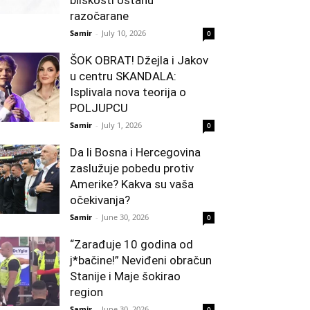
bliskosti ostanu
razočarane
Samir
-
July 10, 2026
0
ŠOK OBRAT! Džejla i Jakov
u centru SKANDALA:
Isplivala nova teorija o
POLJUPCU
Samir
-
July 1, 2026
0
Da li Bosna i Hercegovina
zaslužuje pobedu protiv
Amerike? Kakva su vaša
očekivanja?
Samir
-
June 30, 2026
0
“Zarađuje 10 godina od
j*bačine!” Neviđeni obračun
Stanije i Maje šokirao
region
Samir
-
June 30, 2026
0