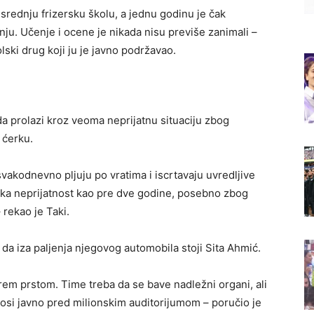
u srednju frizersku školu, a jednu godinu je čak
enju. Učenje i ocene je nikada nisu previše zanimali –
lski drug koji ju je javno podržavao.
a prolazi kroz veoma neprijatnu situaciju zbog
 ćerku.
vakodnevno pljuju po vratima i iscrtavaju uvredljive
neka neprijatnost kao pre dve godine, posebno zbog
– rekao je Taki.
da iza paljenja njegovog automobila stoji Sita Ahmić.
rem prstom. Time treba da se bave nadležni organi, ali
nosi javno pred milionskim auditorijumom – poručio je