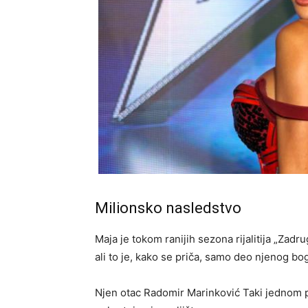
Milionsko nasledstvo
Maja je tokom ranijih sezona rijalitija „Zadr
ali to je, kako se priča, samo deo njenog bo
Njen otac Radomir Marinković Taki jednom pr