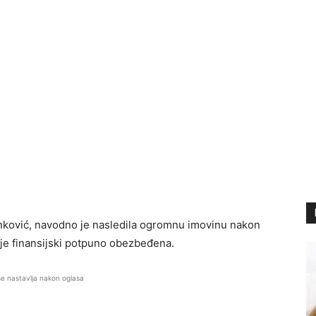
Marinković, navodno je nasledila ogromnu imovinu nakon
je finansijski potpuno obezbeđena.
se nastavlja nakon oglasa