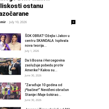
liskosti ostanu
azočarane
amir
-
July 10, 2026
0
ŠOK OBRAT! Džejla i Jakov u
centru SKANDALA: Isplivala
nova teorija...
July 1, 2026
Da li Bosna i Hercegovina
zaslužuje pobedu protiv
Amerike? Kakva su...
June 30, 2026
“Zarađuje 10 godina od
j*bačine!” Neviđeni obračun
Stanije i Maje šokirao...
June 30, 2026