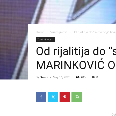
Home
Zanimljivosti
Od rijalitija do “skrivenog”
Zanimljivosti
Od rijalitija d
MARINKOVIĆ O
By
Samir
-
May 16, 2026
485
0
Ogl