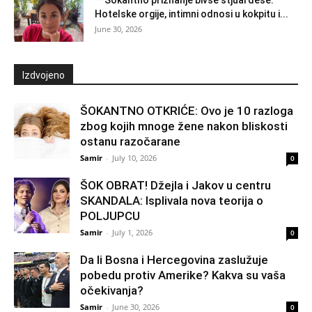
Hotelske orgije, intimni odnosi u kokpitu i...
June 30, 2026
Izdvojeno
ŠOKANTNO OTKRIĆE: Ovo je 10 razloga
zbog kojih mnoge žene nakon bliskosti
ostanu razočarane
Samir
-
July 10, 2026
0
ŠOK OBRAT! Džejla i Jakov u centru
SKANDALA: Isplivala nova teorija o
POLJUPCU
Samir
-
July 1, 2026
0
Da li Bosna i Hercegovina zaslužuje
pobedu protiv Amerike? Kakva su vaša
očekivanja?
Samir
-
June 30, 2026
0