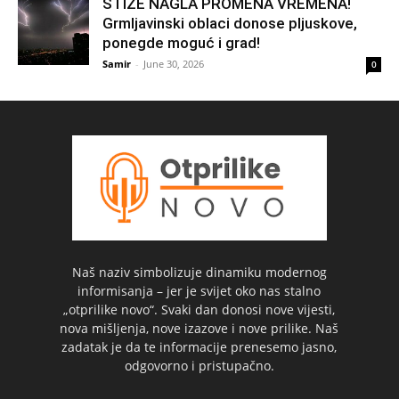
STIŽE NAGLA PROMENA VREMENA!
Grmljavinski oblaci donose pljuskove,
ponegde moguć i grad!
Samir
-
June 30, 2026
0
Naš naziv simbolizuje dinamiku modernog
informisanja – jer je svijet oko nas stalno
„otprilike novo“. Svaki dan donosi nove vijesti,
nova mišljenja, nove izazove i nove prilike. Naš
zadatak je da te informacije prenesemo jasno,
odgovorno i pristupačno.