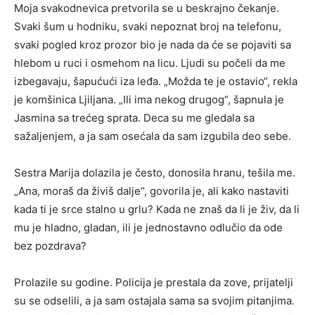
Moja svakodnevica pretvorila se u beskrajno čekanje.
Svaki šum u hodniku, svaki nepoznat broj na telefonu,
svaki pogled kroz prozor bio je nada da će se pojaviti sa
hlebom u ruci i osmehom na licu. Ljudi su počeli da me
izbegavaju, šapućući iza leđa. „Možda te je ostavio“, rekla
je komšinica Ljiljana. „Ili ima nekog drugog“, šapnula je
Jasmina sa trećeg sprata. Deca su me gledala sa
sažaljenjem, a ja sam osećala da sam izgubila deo sebe.
Sestra Marija dolazila je često, donosila hranu, tešila me.
„Ana, moraš da živiš dalje“, govorila je, ali kako nastaviti
kada ti je srce stalno u grlu? Kada ne znaš da li je živ, da li
mu je hladno, gladan, ili je jednostavno odlučio da ode
bez pozdrava?
Prolazile su godine. Policija je prestala da zove, prijatelji
su se odselili, a ja sam ostajala sama sa svojim pitanjima.