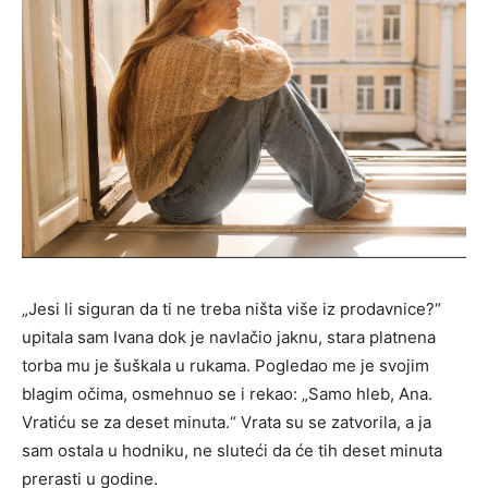
„Jesi li siguran da ti ne treba ništa više iz prodavnice?“
upitala sam Ivana dok je navlačio jaknu, stara platnena
torba mu je šuškala u rukama. Pogledao me je svojim
blagim očima, osmehnuo se i rekao: „Samo hleb, Ana.
Vratiću se za deset minuta.“ Vrata su se zatvorila, a ja
sam ostala u hodniku, ne sluteći da će tih deset minuta
prerasti u godine.