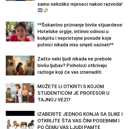
samo nekoliko mjeseci nakon razvoda!
**Šokantno priznanje bivše stjuardese:
Hotelske orgije, intimni odnosi u
kokpitu i nepristojne ponude koje
putnici nikada nisu smjeli saznati**
Zašto neki ljudi nikada ne prebole
bivšu ljubav? Psiholozi otkrivaju
razloge koji će vas iznenaditi
MOŽETE LI OTKRITI S KOJOM
STUDENTICOM JE PROFESOR U
TAJNOJ VEZI?
IZABERITE JEDNOG KONJA SA SLIKE I
OTKRIJTE ŠTA VAS ČINI POSEBNIM I
PO ČEMU VAS LJUDI PAMTE