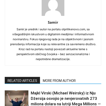
Samir
Samir je urednik i autor na portalu otprilikenovo.com, sa
višegodišnjim iskustvom u digitalnim medijima i informativnom
novinarstvu. Fokus njegovog rada je na objektivnom i jasnom
prenošenju informacija koje su relevantne za savremeno društvo.
Kroz rad na portalu nastoji povezati aktuelne teme s
perspektivom običnog čovjeka – bez senzacionalizma i
nepotrebne dramatizacije.
RELATED ARTICLES
MORE FROM AUTHOR
Majkl Virski (Michael Weirsky) iz Nju
Džersija osvojio je nevjerovatnih 273
miliona dolara na lutriji Mega Millions —