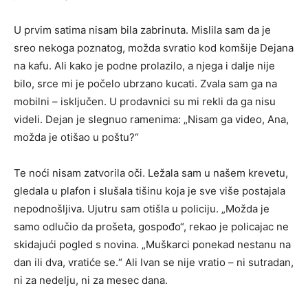
U prvim satima nisam bila zabrinuta. Mislila sam da je
sreo nekoga poznatog, možda svratio kod komšije Dejana
na kafu. Ali kako je podne prolazilo, a njega i dalje nije
bilo, srce mi je počelo ubrzano kucati. Zvala sam ga na
mobilni – isključen. U prodavnici su mi rekli da ga nisu
videli. Dejan je slegnuo ramenima: „Nisam ga video, Ana,
možda je otišao u poštu?“
Te noći nisam zatvorila oči. Ležala sam u našem krevetu,
gledala u plafon i slušala tišinu koja je sve više postajala
nepodnošljiva. Ujutru sam otišla u policiju. „Možda je
samo odlučio da prošeta, gospođo“, rekao je policajac ne
skidajući pogled s novina. „Muškarci ponekad nestanu na
dan ili dva, vratiće se.“ Ali Ivan se nije vratio – ni sutradan,
ni za nedelju, ni za mesec dana.