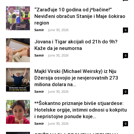
“Zarađuje 10 godina od j*bačine!”
Neviđeni obračun Stanije i Maje šokirao
region
Samir
-
June 30, 2026
0
Jovana i Tigar akcijali od 21h do 9h?
Kaže da je neumorna
Samir
-
June 30, 2026
0
Majkl Virski (Michael Weirsky) iz Nju
Džersija osvojio je nevjerovatnih 273
miliona dolara na...
Samir
-
June 30, 2026
0
**Šokantno priznanje bivše stjuardese:
Hotelske orgije, intimni odnosi u kokpitu
i nepristojne ponude koje...
Samir
-
June 30, 2026
0