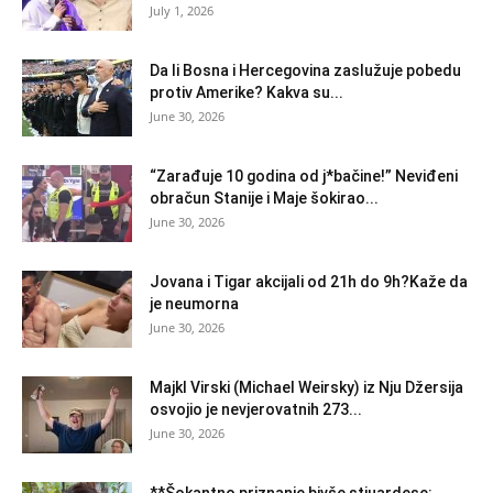
July 1, 2026
Da li Bosna i Hercegovina zaslužuje pobedu
protiv Amerike? Kakva su...
June 30, 2026
“Zarađuje 10 godina od j*bačine!” Neviđeni
obračun Stanije i Maje šokirao...
June 30, 2026
Jovana i Tigar akcijali od 21h do 9h?Kaže da
je neumorna
June 30, 2026
Majkl Virski (Michael Weirsky) iz Nju Džersija
osvojio je nevjerovatnih 273...
June 30, 2026
**Šokantno priznanje bivše stjuardese: