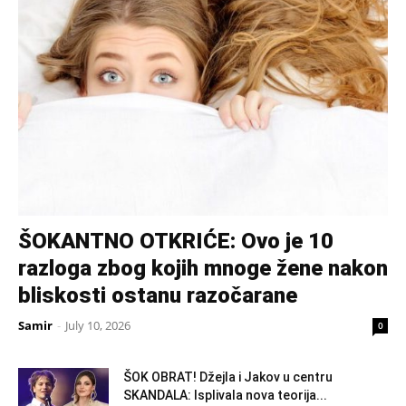
ŠOKANTNO OTKRIĆE: Ovo je 10
razloga zbog kojih mnoge žene nakon
bliskosti ostanu razočarane
Samir
-
July 10, 2026
0
ŠOK OBRAT! Džejla i Jakov u centru
SKANDALA: Isplivala nova teorija...