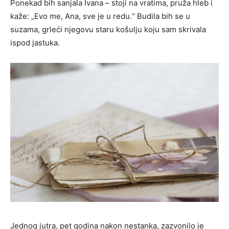
Ponekad bih sanjala Ivana – stoji na vratima, pruža hleb i
kaže: „Evo me, Ana, sve je u redu.“ Budila bih se u
suzama, grleći njegovu staru košulju koju sam skrivala
ispod jastuka.
Jednog jutra, pet godina nakon nestanka, zazvonilo je