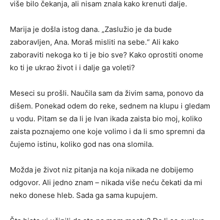
više bilo čekanja, ali nisam znala kako krenuti dalje.
Marija je došla istog dana. „Zaslužio je da bude
zaboravljen, Ana. Moraš misliti na sebe.“ Ali kako
zaboraviti nekoga ko ti je bio sve? Kako oprostiti onome
ko ti je ukrao život i i dalje ga voleti?
Meseci su prošli. Naučila sam da živim sama, ponovo da
dišem. Ponekad odem do reke, sednem na klupu i gledam
u vodu. Pitam se da li je Ivan ikada zaista bio moj, koliko
zaista poznajemo one koje volimo i da li smo spremni da
čujemo istinu, koliko god nas ona slomila.
Možda je život niz pitanja na koja nikada ne dobijemo
odgovor. Ali jedno znam – nikada više neću čekati da mi
neko donese hleb. Sada ga sama kupujem.