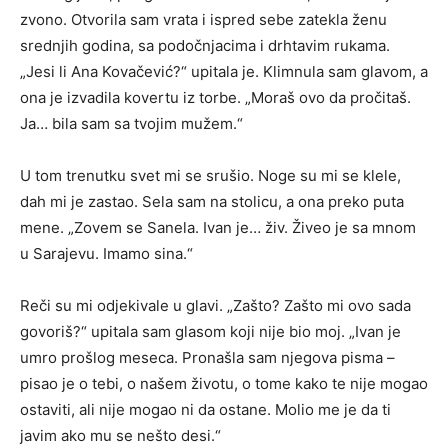
zvono. Otvorila sam vrata i ispred sebe zatekla ženu
srednjih godina, sa podočnjacima i drhtavim rukama.
„Jesi li Ana Kovačević?“ upitala je. Klimnula sam glavom, a
ona je izvadila kovertu iz torbe. „Moraš ovo da pročitaš.
Ja… bila sam sa tvojim mužem.“
U tom trenutku svet mi se srušio. Noge su mi se klele,
dah mi je zastao. Sela sam na stolicu, a ona preko puta
mene. „Zovem se Sanela. Ivan je… živ. Živeo je sa mnom
u Sarajevu. Imamo sina.“
Reči su mi odjekivale u glavi. „Zašto? Zašto mi ovo sada
govoriš?“ upitala sam glasom koji nije bio moj. „Ivan je
umro prošlog meseca. Pronašla sam njegova pisma –
pisao je o tebi, o našem životu, o tome kako te nije mogao
ostaviti, ali nije mogao ni da ostane. Molio me je da ti
javim ako mu se nešto desi.“