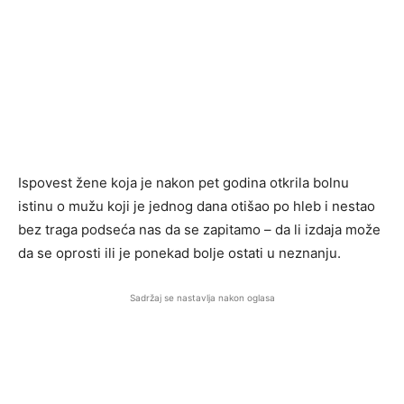
Ispovest žene koja je nakon pet godina otkrila bolnu
istinu o mužu koji je jednog dana otišao po hleb i nestao
bez traga podseća nas da se zapitamo – da li izdaja može
da se oprosti ili je ponekad bolje ostati u neznanju.
Sadržaj se nastavlja nakon oglasa