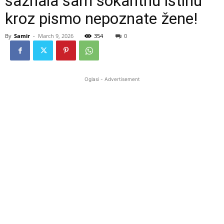
saznala sam šokantnu istinu
kroz pismo nepoznate žene!
By
Samir
-
March 9, 2026
354
0
Oglasi - Advertisement