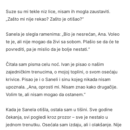
Suze su mi tekle niz lice, nisam ih mogla zaustaviti.
„Zašto mi nije rekao? Zašto je otišao?“
Sanela je slegla ramenima: „Bio je nesrećan, Ana. Voleo
te je, ali nije mogao da živi sa sobom. Plašio se da će te
povrediti, pa je mislio da je bolje nestati.“
Čitala sam pisma celu noć. Ivan je pisao o našim
zajedničkim trenucima, o mojoj toplini, o svom osećaju
krivice. Pisao je i o Saneli i sinu kojeg nikada nisam
upoznala. „Ana, oprosti mi. Nisam znao kako drugačije.
Volim te, ali nisam mogao da ostanem.“
Kada je Sanela otišla, ostala sam u tišini. Sve godine
čekanja, svi pogledi kroz prozor – sve je nestalo u
jednom trenutku. Osećala sam izdaju, ali i olakšanje. Nije