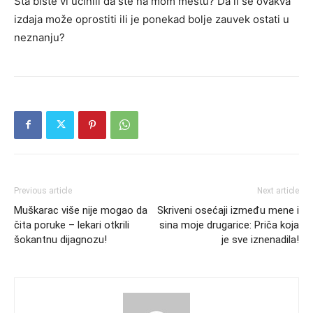
Šta biste vi učinili da ste na mom mestu? Da li se ovakva
izdaja može oprostiti ili je ponekad bolje zauvek ostati u
neznanju?
Previous article
Next article
Muškarac više nije mogao da
Skriveni osećaji između mene i
čita poruke – lekari otkrili
sina moje drugarice: Priča koja
šokantnu dijagnozu!
je sve iznenadila!