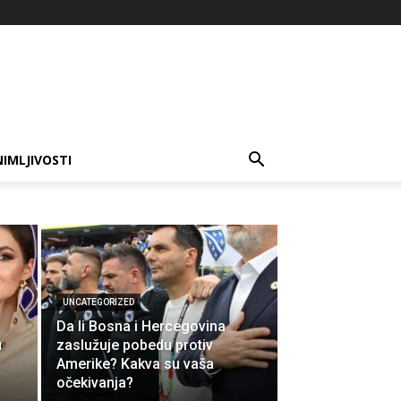
IMLJIVOSTI
UNCATEGORIZED
Da li Bosna i Hercegovina
u
zaslužuje pobedu protiv
Amerike? Kakva su vaša
očekivanja?