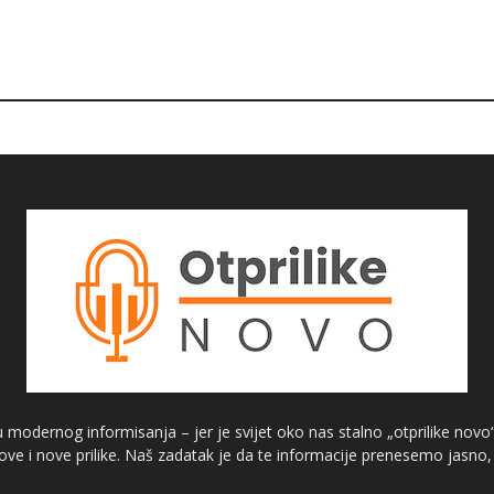
modernog informisanja – jer je svijet oko nas stalno „otprilike novo“
ove i nove prilike. Naš zadatak je da te informacije prenesemo jasno