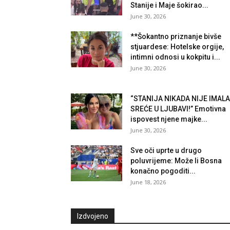
Stanije i Maje šokirao...
June 30, 2026
**Šokantno priznanje bivše
stjuardese: Hotelske orgije,
intimni odnosi u kokpitu i...
June 30, 2026
“STANIJA NIKADA NIJE IMALA
SREĆE U LJUBAVI!” Emotivna
ispovest njene majke...
June 30, 2026
Sve oči uprte u drugo
poluvrijeme: Može li Bosna
konačno pogoditi...
June 18, 2026
Izdvojeno