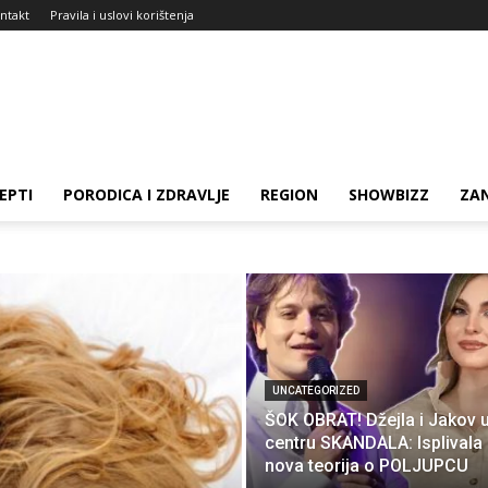
ntakt
Pravila i uslovi korištenja
EPTI
PORODICA I ZDRAVLJE
REGION
SHOWBIZZ
ZAN
UNCATEGORIZED
ŠOK OBRAT! Džejla i Jakov 
centru SKANDALA: Isplivala
nova teorija o POLJUPCU