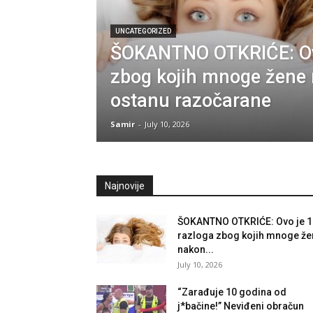
UNCATEGORIZED
ŠOKANTNO OTKRIĆE: Ovo
zbog kojih mnoge žene 
ostanu razočarane
Samir
-
July 10, 2026
Najnovije
ŠOKANTNO OTKRIĆE: Ovo je 1
razloga zbog kojih mnoge že
nakon...
July 10, 2026
“Zarađuje 10 godina od
j*bačine!” Neviđeni obračun