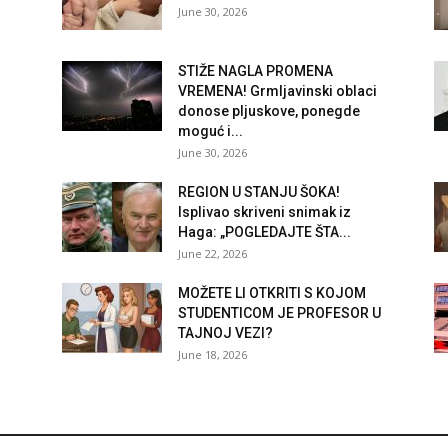
June 30, 2026
STIŽE NAGLA PROMENA
VREMENA! Grmljavinski oblaci
donose pljuskove, ponegde
moguć i...
June 30, 2026
REGION U STANJU ŠOKA!
Isplivao skriveni snimak iz
Haga: „POGLEDAJTE ŠTA...
June 22, 2026
MOŽETE LI OTKRITI S KOJOM
STUDENTICOM JE PROFESOR U
TAJNOJ VEZI?
June 18, 2026