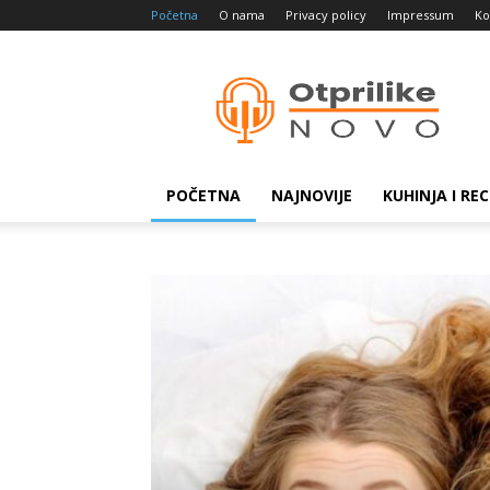
Početna
O nama
Privacy policy
Impressum
Ko
Otprilike
novo
POČETNA
NAJNOVIJE
KUHINJA I REC