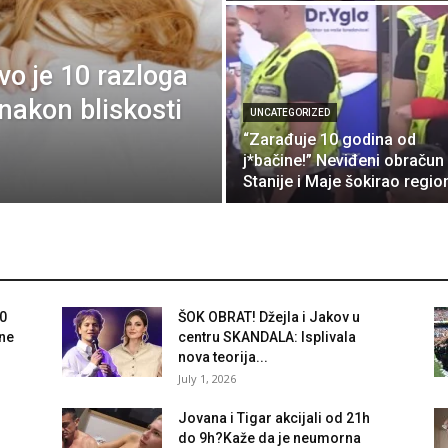
 je 10 razloga
nakon bliskosti
UNCATEGORIZED
“Zarađuje 10 godina od
j*bačine!” Neviđeni obračun
Stanije i Maje šokirao regio
0
ŠOK OBRAT! Džejla i Jakov u
ne
centru SKANDALA: Isplivala
nova teorija...
July 1, 2026
Jovana i Tigar akcijali od 21h
do 9h?Kaže da je neumorna