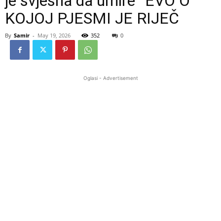
je svjesna da umire“ EVO O
KOJOJ PJESMI JE RIJEČ
By
Samir
-
May 19, 2026
352
0
Oglasi - Advertisement