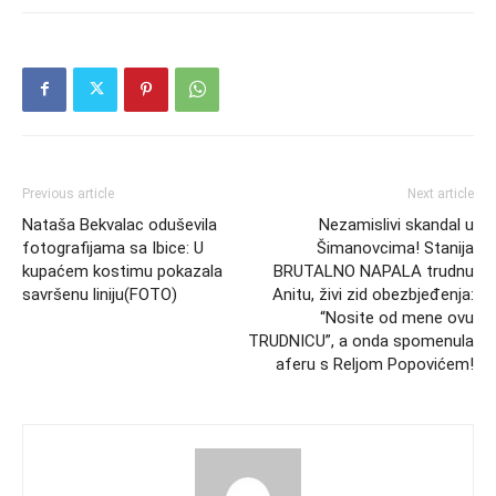
Previous article
Next article
Nataša Bekvalac oduševila
Nezamislivi skandal u
fotografijama sa Ibice: U
Šimanovcima! Stanija
kupaćem kostimu pokazala
BRUTALNO NAPALA trudnu
savršenu liniju(FOTO)
Anitu, živi zid obezbjeđenja:
“Nosite od mene ovu
TRUDNICU”, a onda spomenula
aferu s Reljom Popovićem!