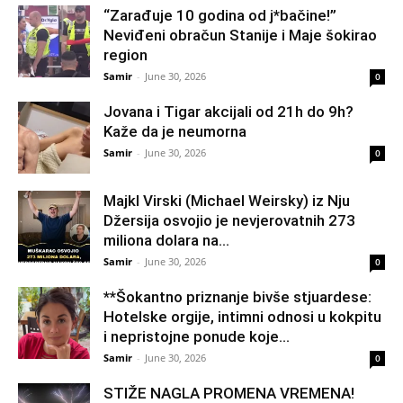
“Zarađuje 10 godina od j*bačine!”
Neviđeni obračun Stanije i Maje šokirao
region
Samir
-
June 30, 2026
0
Jovana i Tigar akcijali od 21h do 9h?
Kaže da je neumorna
Samir
-
June 30, 2026
0
Majkl Virski (Michael Weirsky) iz Nju
Džersija osvojio je nevjerovatnih 273
miliona dolara na...
Samir
-
June 30, 2026
0
**Šokantno priznanje bivše stjuardese:
Hotelske orgije, intimni odnosi u kokpitu
i nepristojne ponude koje...
Samir
-
June 30, 2026
0
STIŽE NAGLA PROMENA VREMENA!