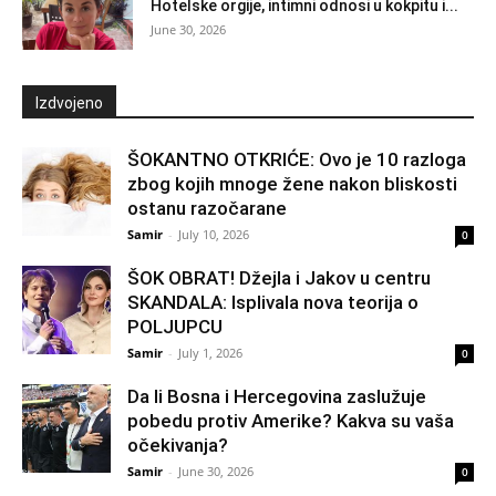
Hotelske orgije, intimni odnosi u kokpitu i...
June 30, 2026
Izdvojeno
ŠOKANTNO OTKRIĆE: Ovo je 10 razloga
zbog kojih mnoge žene nakon bliskosti
ostanu razočarane
Samir
-
July 10, 2026
0
ŠOK OBRAT! Džejla i Jakov u centru
SKANDALA: Isplivala nova teorija o
POLJUPCU
Samir
-
July 1, 2026
0
Da li Bosna i Hercegovina zaslužuje
pobedu protiv Amerike? Kakva su vaša
očekivanja?
Samir
-
June 30, 2026
0