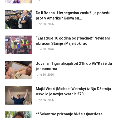
Da li Bosna i Hercegovina zaslužuje pobedu
protiv Amerike? Kakva su...
June 30, 2026
“Zarađuje 10 godina od j*bačine!” Neviđeni
obračun Stanije i Maje šokirao...
June 30, 2026
Jovana i Tigar akcijali od 21h do 9h?Kaže da
je neumorna
June 30, 2026
Majkl Virski (Michael Weirsky) iz Nju Džersija
osvojio je nevjerovatnih 273...
June 30, 2026
**Šokantno priznanje bivše stjuardese: