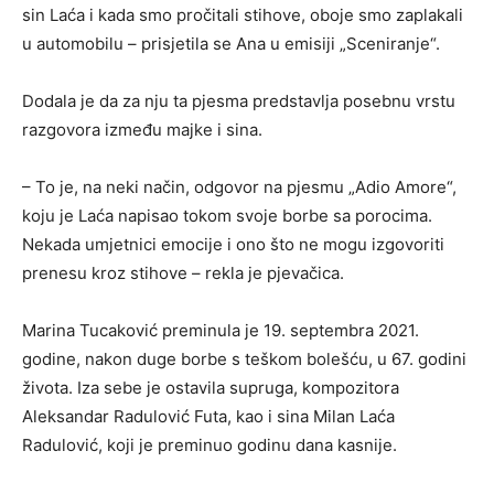
sin Laća i kada smo pročitali stihove, oboje smo zaplakali
u automobilu – prisjetila se Ana u emisiji „Sceniranje“.
Dodala je da za nju ta pjesma predstavlja posebnu vrstu
razgovora između majke i sina.
– To je, na neki način, odgovor na pjesmu „Adio Amore“,
koju je Laća napisao tokom svoje borbe sa porocima.
Nekada umjetnici emocije i ono što ne mogu izgovoriti
prenesu kroz stihove – rekla je pjevačica.
Marina Tucaković preminula je 19. septembra 2021.
godine, nakon duge borbe s teškom bolešću, u 67. godini
života. Iza sebe je ostavila supruga, kompozitora
Aleksandar Radulović Futa
, kao i sina
Milan Laća
Radulović
, koji je preminuo godinu dana kasnije.