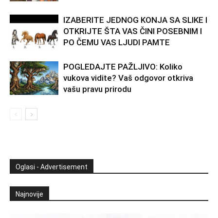
IZABERITE JEDNOG KONJA SA SLIKE I
OTKRIJTE ŠTA VAS ČINI POSEBNIM I
PO ČEMU VAS LJUDI PAMTE
POGLEDAJTE PAŽLJIVO: Koliko
vukova vidite? Vaš odgovor otkriva
vašu pravu prirodu
Oglasi - Advertisement
Najnovije