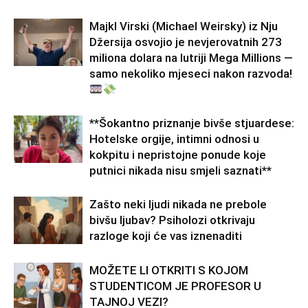
Majkl Virski (Michael Weirsky) iz Nju
Džersija osvojio je nevjerovatnih 273
miliona dolara na lutriji Mega Millions —
samo nekoliko mjeseci nakon razvoda!
**Šokantno priznanje bivše stjuardese:
Hotelske orgije, intimni odnosi u
kokpitu i nepristojne ponude koje
putnici nikada nisu smjeli saznati**
Zašto neki ljudi nikada ne prebole
bivšu ljubav? Psiholozi otkrivaju
razloge koji će vas iznenaditi
MOŽETE LI OTKRITI S KOJOM
STUDENTICOM JE PROFESOR U
TAJNOJ VEZI?