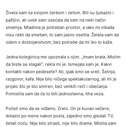
Živela sam sa svojom ćerkom i zetom. Bili su ljubazni i
pažljivi, ali uvek sam osećala da sam na neki način
smetnja. Mladima je potreban prostor, a iako mi nikada
nisu rekli da smetam, to sam jasno osetila. Želela sam da
odem s dostojanstvom, bez potrebe da mi iko to kaže.
Jedna koleginica me upoznala s njim. „Imam brata. Mislim
da biste se slagali“, rekla mi je. Ismejala sam je. Kakvi
kontakti nakon pedesete? Ali, ipak smo se sreli. Šetnja,
razgovor, kafa. Nije bilo ničega spektakularnog, ali mi je
prijalo što je bio smiren, bez velikih reči i obećanja.
Pomislila sam da će to biti jednostavna, tiha veza.
Počeli smo da se viđamo. Zrelo. On je kuvao večere,
dolazio po mene nakon posla, zajedno smo gledali TV,
šetali noću. Nije bilo strasti, nije bilo drame. Mislila sam