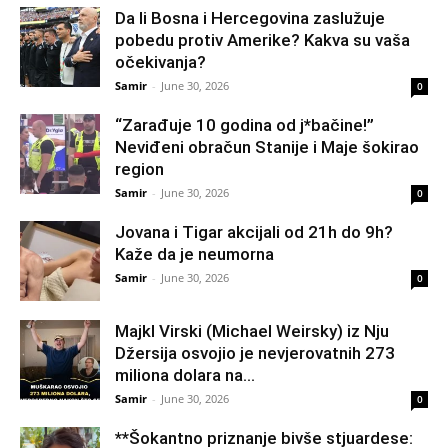
Da li Bosna i Hercegovina zaslužuje
pobedu protiv Amerike? Kakva su vaša
očekivanja?
Samir
-
June 30, 2026
0
“Zarađuje 10 godina od j*bačine!”
Neviđeni obračun Stanije i Maje šokirao
region
Samir
-
June 30, 2026
0
Jovana i Tigar akcijali od 21h do 9h?
Kaže da je neumorna
Samir
-
June 30, 2026
0
Majkl Virski (Michael Weirsky) iz Nju
Džersija osvojio je nevjerovatnih 273
miliona dolara na...
Samir
-
June 30, 2026
0
**Šokantno priznanje bivše stjuardese: