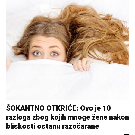
ŠOKANTNO OTKRIĆE: Ovo je 10
razloga zbog kojih mnoge žene nakon
bliskosti ostanu razočarane