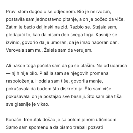
Pravi slom dogodio se odjednom. Bio je nervozan,
postavila sam jednostavno pitanje, a on je počeo da viče.
Zatim je bacio daljinski na zid. Razbio se. Stajala sam,
gledajući to, kao da nisam deo svega toga. Kasnije se
izvinio, govorio da je umoran, da je imao naporan dan.
Verovala sam mu. Želela sam da verujem.
Ali nakon toga počela sam da ga se plašim. Ne od udaraca
— njih nije bilo. Plašila sam se njegovih promena
raspoloženja. Hodala sam tiše, govorila manje,
pokušavala da budem što diskretnija. Što sam više
pokušavala, on je postajao sve besniji. Što sam bila tiša,
sve glasnije je vikao.
Konačni trenutak došao je sa polomljenom utičnicom.
Samo sam spomenula da bismo trebali pozvati