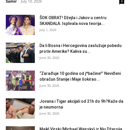
Samir
-
July 10, 2026
0
ŠOK OBRAT! Džejla i Jakov u centru
SKANDALA: Isplivala nova teorija...
July 1, 2026
Da li Bosna i Hercegovina zaslužuje pobedu
protiv Amerike? Kakva su...
June 30, 2026
“Zarađuje 10 godina od j*bačine!” Neviđeni
obračun Stanije i Maje šokirao...
June 30, 2026
Jovana i Tigar akcijali od 21h do 9h?Kaže da
je neumorna
June 30, 2026
Majkl Virski (Michael Weirsky) iz Nju Džersija