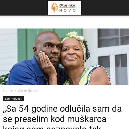
Home
Zanimljivosti
Zanimljivosti
„Sa 54 godine odlučila sam da
se preselim kod muškarca