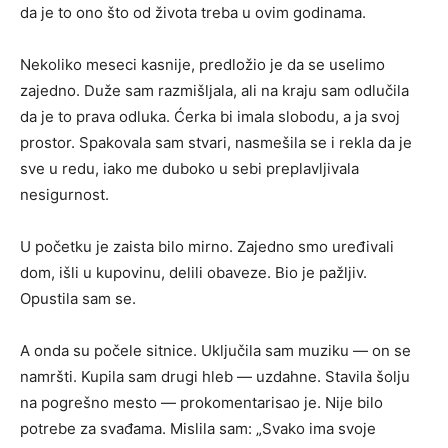
da je to ono što od života treba u ovim godinama.
Nekoliko meseci kasnije, predložio je da se uselimo
zajedno. Duže sam razmišljala, ali na kraju sam odlučila
da je to prava odluka. Ćerka bi imala slobodu, a ja svoj
prostor. Spakovala sam stvari, nasmešila se i rekla da je
sve u redu, iako me duboko u sebi preplavljivala
nesigurnost.
U početku je zaista bilo mirno. Zajedno smo uređivali
dom, išli u kupovinu, delili obaveze. Bio je pažljiv.
Opustila sam se.
A onda su počele sitnice. Uključila sam muziku — on se
namršti. Kupila sam drugi hleb — uzdahne. Stavila šolju
na pogrešno mesto — prokomentarisao je. Nije bilo
potrebe za svađama. Mislila sam: „Svako ima svoje