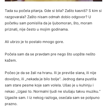
Tada su počela pitanja. Gde si bila? Zašto kasniš? S kim si
razgovarala? Zašto nisam odmah dobio odgovor? U
početku sam pomislila da je ljubomoran, što, moram
priznati, nije često u mojim godinama.
Ali ubrzo je to postalo mnogo gore.
Počela sam da se pravdam pre nego što uopšte nešto
kažem.
Počeo je da se žali na hranu. Ili je previše slana, ili nije
dovoljno, ili „nekada je bilo bolje“. Jednog dana pustila
sam stare pesme koje sam volela. Ušao je u kuhinju i
rekao: „Ugasi to. Normalni ljudi ne slušaju takvu muziku.“
Ugasile sam. I iz nekog razloga, osećala sam se potpuno
prazno.