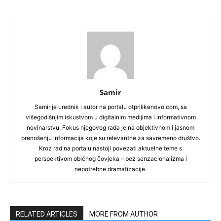
Samir
Samir je urednik i autor na portalu otprilikenovo.com, sa
višegodišnjim iskustvom u digitalnim medijima i informativnom
novinarstvu. Fokus njegovog rada je na objektivnom i jasnom
prenošenju informacija koje su relevantne za savremeno društvo.
Kroz rad na portalu nastoji povezati aktuelne teme s
perspektivom običnog čovjeka – bez senzacionalizma i
nepotrebne dramatizacije.
RELATED ARTICLES
MORE FROM AUTHOR