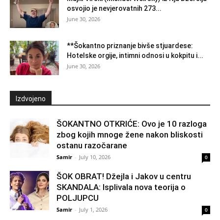
osvojio je nevjerovatnih 273...
June 30, 2026
**Šokantno priznanje bivše stjuardese:
Hotelske orgije, intimni odnosi u kokpitu i...
June 30, 2026
Izdvojeno
ŠOKANTNO OTKRIĆE: Ovo je 10 razloga
zbog kojih mnoge žene nakon bliskosti
ostanu razočarane
Samir
-
July 10, 2026
0
ŠOK OBRAT! Džejla i Jakov u centru
SKANDALA: Isplivala nova teorija o
POLJUPCU
Samir
-
July 1, 2026
0