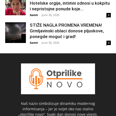
Hotelske orgije, intimni odnosi u kokpitu
i nepristojne ponude koje...
Samir
-
June 30, 2026
0
STIŽE NAGLA PROMENA VREMENA!
Grmljavinski oblaci donose pljuskove,
ponegde moguć i grad!
Samir
-
June 30, 2026
0
Naš naziv simbolizuje dinamiku modernog
informisanja – jer je svijet oko nas stalno
„otprilike novo“. Svaki dan donosi nove vijesti,