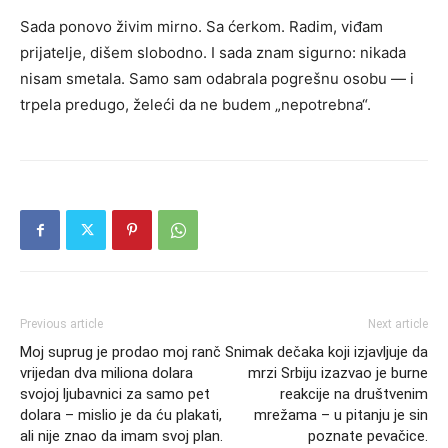
Sada ponovo živim mirno. Sa ćerkom. Radim, viđam
prijatelje, dišem slobodno. I sada znam sigurno: nikada
nisam smetala. Samo sam odabrala pogrešnu osobu — i
trpela predugo, želeći da ne budem „nepotrebna“.
Previous article
Next article
Moj suprug je prodao moj ranč
Snimak dečaka koji izjavljuje da
vrijedan dva miliona dolara
mrzi Srbiju izazvao je burne
svojoj ljubavnici za samo pet
reakcije na društvenim
dolara – mislio je da ću plakati,
mrežama – u pitanju je sin
ali nije znao da imam svoj plan.
poznate pevačice.