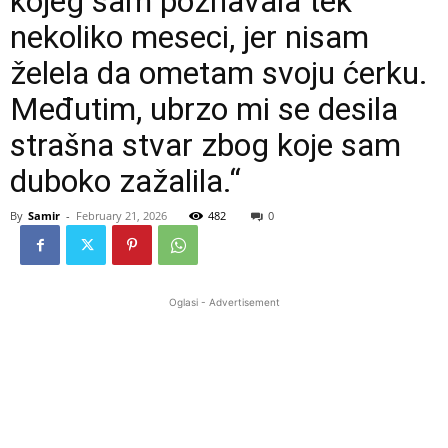
kojeg sam poznavala tek
nekoliko meseci, jer nisam
želela da ometam svoju ćerku.
Međutim, ubrzo mi se desila
strašna stvar zbog koje sam
duboko zažalila.“
By
Samir
-
February 21, 2026
482
0
Oglasi - Advertisement