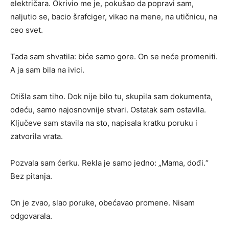
električara. Okrivio me je, pokušao da popravi sam,
naljutio se, bacio šrafciger, vikao na mene, na utičnicu, na
ceo svet.
Tada sam shvatila: biće samo gore. On se neće promeniti.
A ja sam bila na ivici.
Otišla sam tiho. Dok nije bilo tu, skupila sam dokumenta,
odeću, samo najosnovnije stvari. Ostatak sam ostavila.
Ključeve sam stavila na sto, napisala kratku poruku i
zatvorila vrata.
Pozvala sam ćerku. Rekla je samo jedno: „Mama, dođi.“
Bez pitanja.
On je zvao, slao poruke, obećavao promene. Nisam
odgovarala.