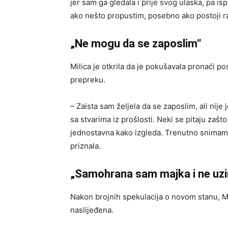
jer sam ga gledala i prije svog ulaska, pa isp
ako nešto propustim, posebno ako postoji raz
„Ne mogu da se zaposlim“
Milica je otkrila da je pokušavala pronaći posao
prepreku.
– Zaista sam željela da se zaposlim, ali nij
sa stvarima iz prošlosti. Neki se pitaju zašto 
jednostavna kako izgleda. Trenutno snimam 
priznala.
„Samohrana sam majka i ne uz
Nakon brojnih spekulacija o novom stanu, Mil
naslijeđena.