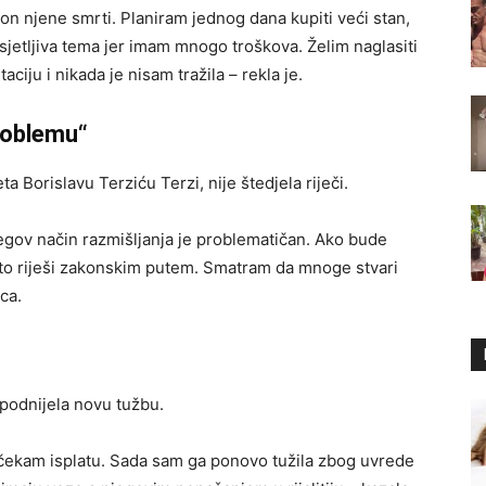
on njene smrti. Planiram jednog dana kupiti veći stan,
osjetljiva tema jer imam mnogo troškova. Želim naglasiti
ju i nikada je nisam tražila – rekla je.
roblemu“
 Borislavu Terziću Terzi, nije štedjela riječi.
jegov način razmišljanja je problematičan. Ako bude
 to riješi zakonskim putem. Smatram da mnoge stvari
ica.
a podnijela novu tužbu.
 čekam isplatu. Sada sam ga ponovo tužila zbog uvrede