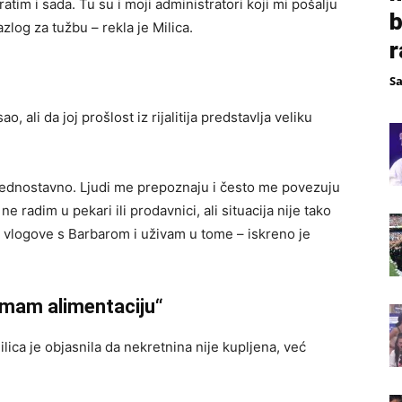
ratim i sada. Tu su i moji administratori koji mi pošalju
b
log za tužbu – rekla je Milica.
r
S
, ali da joj prošlost iz rijalitija predstavlja veliku
e jednostavno. Ljudi me prepoznaju i često me povezuju
ne radim u pekari ili prodavnici, ali situacija nije tako
vlogove s Barbarom i uživam u tome – iskreno je
imam alimentaciju“
ica je objasnila da nekretnina nije kupljena, već