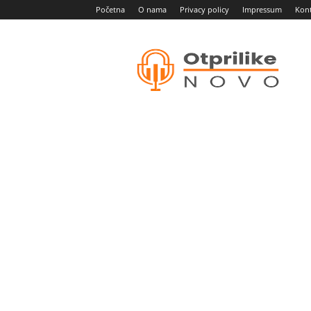
Početna
O nama
Privacy policy
Impressum
Kon
Otprilike
novo