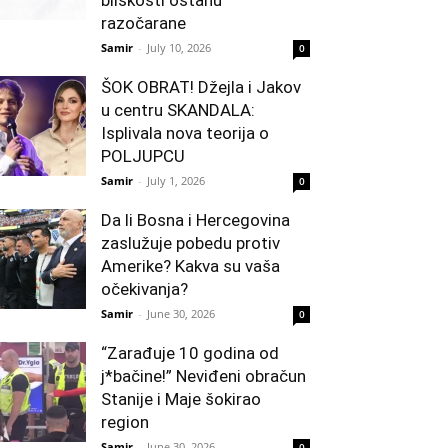
bliskosti ostanu
razočarane
Samir
-
July 10, 2026
0
ŠOK OBRAT! Džejla i Jakov
u centru SKANDALA:
Isplivala nova teorija o
POLJUPCU
Samir
-
July 1, 2026
0
Da li Bosna i Hercegovina
zaslužuje pobedu protiv
Amerike? Kakva su vaša
očekivanja?
Samir
-
June 30, 2026
0
“Zarađuje 10 godina od
j*bačine!” Neviđeni obračun
Stanije i Maje šokirao
region
Samir
-
June 30, 2026
0