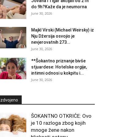
Jovana i Tigar akcijali od 21h
do 9h?Kaže da je neumorna
June 30, 2026
Majkl Virski (Michael Weirsky) iz
Nju Džersija osvojio je
nevjerovatnih 273...
June 30, 2026
**Šokantno priznanje bivše
stjuardese: Hotelske orgije,
intimni odnosi u kokpitu i...
June 30, 2026
Izdvojeno
ŠOKANTNO OTKRIĆE: Ovo
je 10 razloga zbog kojih
mnoge žene nakon