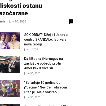
liskosti ostanu
azočarane
amir
-
July 10, 2026
0
ŠOK OBRAT! Džejla i Jakov u
centru SKANDALA: Isplivala
nova teorija...
July 1, 2026
Da li Bosna i Hercegovina
zaslužuje pobedu protiv
Amerike? Kakva su...
June 30, 2026
“Zarađuje 10 godina od
j*bačine!” Neviđeni obračun
Stanije i Maje šokirao...
June 30, 2026