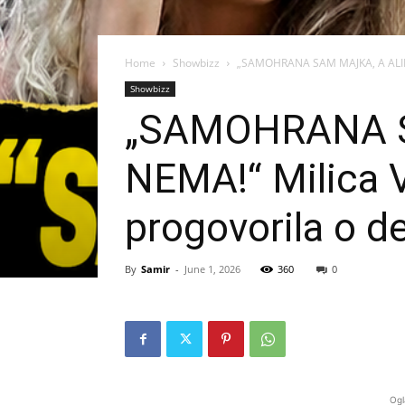
Home
Showbizz
„SAMOHRANA SAM MAJKA, A ALIMENT
Showbizz
„SAMOHRANA S
NEMA!“ Milica V
progovorila o de
By
Samir
-
June 1, 2026
360
0
Ogl