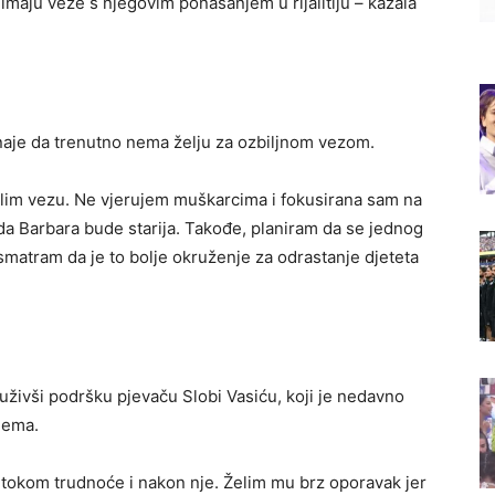
maju veze s njegovim ponašanjem u rijalitiju – kazala
iznaje da trenutno nema želju za ozbiljnom vezom.
elim vezu. Ne vjerujem muškarcima i fokusirana sam na
ada Barbara bude starija. Takođe, planiram da se jednog
smatram da je to bolje okruženje za odrastanje djeteta
ruživši podršku pjevaču Slobi Vasiću, koji je nedavno
lema.
 tokom trudnoće i nakon nje. Želim mu brz oporavak jer