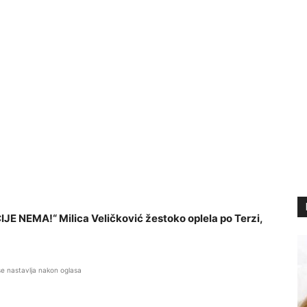
EMA!“ Milica Veličković žestoko oplela po Terzi,
se nastavlja nakon oglasa