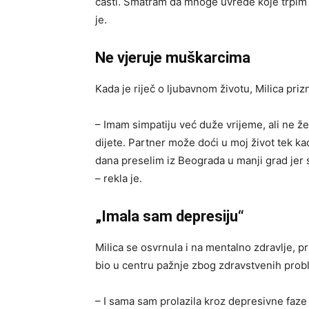
časti. Smatram da mnoge uvrede koje trpim i
je.
Ne vjeruje muškarcima
Kada je riječ o ljubavnom životu, Milica pr
– Imam simpatiju već duže vrijeme, ali ne ž
dijete. Partner može doći u moj život tek k
dana preselim iz Beograda u manji grad jer 
– rekla je.
„Imala sam depresiju“
Milica se osvrnula i na mentalno zdravlje, p
bio u centru pažnje zbog zdravstvenih prob
– I sama sam prolazila kroz depresivne faze