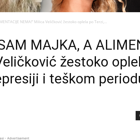
ACIJE NEMA!“ Milica Veličković žestoko oplela po Terzi,...
AM MAJKA, A ALIME
eličković žestoko oplel
presiji i teškom period
asi - Advertisement