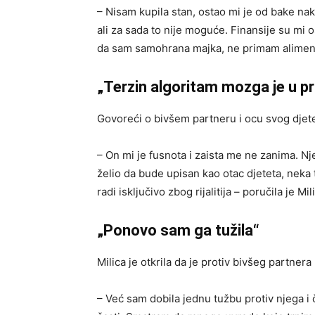
– Nisam kupila stan, ostao mi je od bake nak
ali za sada to nije moguće. Finansije su mi 
da sam samohrana majka, ne primam alimentaci
„Terzin algoritam mozga je u p
Govoreći o bivšem partneru i ocu svog djeteta
– On mi je fusnota i zaista me ne zanima. N
želio da bude upisan kao otac djeteta, neka
radi isključivo zbog rijalitija – poručila je Mil
„Ponovo sam ga tužila“
Milica je otkrila da je protiv bivšeg partner
– Već sam dobila jednu tužbu protiv njega i