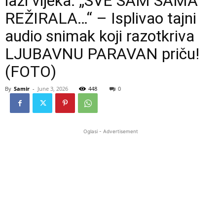
laži vijeka: „SVE SAM SAMA
REŽIRALA…“ – Isplivao tajni
audio snimak koji razotkriva
LJUBAVNU PARAVAN priču!
(FOTO)
By
Samir
-
June 3, 2026
448
0
Oglasi - Advertisement