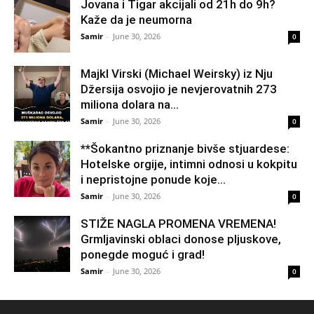
Jovana i Tigar akcijali od 21h do 9h?
Kaže da je neumorna
Samir
-
June 30, 2026
0
Majkl Virski (Michael Weirsky) iz Nju
Džersija osvojio je nevjerovatnih 273
miliona dolara na...
Samir
-
June 30, 2026
0
**Šokantno priznanje bivše stjuardese:
Hotelske orgije, intimni odnosi u kokpitu
i nepristojne ponude koje...
Samir
-
June 30, 2026
0
STIŽE NAGLA PROMENA VREMENA!
Grmljavinski oblaci donose pljuskove,
ponegde moguć i grad!
Samir
-
June 30, 2026
0