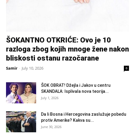
ŠOKANTNO OTKRIĆE: Ovo je 10
razloga zbog kojih mnoge žene nakon
bliskosti ostanu razočarane
Samir
-
July 10, 2026
0
ŠOK OBRAT! Džejla i Jakov u centru
SKANDALA: Isplivala nova teorija...
July 1, 2026
Da li Bosna i Hercegovina zaslužuje pobedu
protiv Amerike? Kakva su...
June 30, 2026