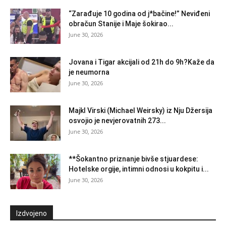
“Zarađuje 10 godina od j*bačine!” Neviđeni
obračun Stanije i Maje šokirao...
June 30, 2026
Jovana i Tigar akcijali od 21h do 9h?Kaže da
je neumorna
June 30, 2026
Majkl Virski (Michael Weirsky) iz Nju Džersija
osvojio je nevjerovatnih 273...
June 30, 2026
**Šokantno priznanje bivše stjuardese:
Hotelske orgije, intimni odnosi u kokpitu i...
June 30, 2026
Izdvojeno