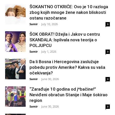
ŠOKANTNO OTKRIĆE: Ovo je 10 razloga
zbog kojih mnoge žene nakon bliskosti
ostanu razočarane
Samir
-
July 10, 2026
0
ŠOK OBRAT! Džejla i Jakov u centru
SKANDALA: Isplivala nova teorija o
POLJUPCU
Samir
-
July 1, 2026
0
Da li Bosna i Hercegovina zaslužuje
pobedu protiv Amerike? Kakva su vaša
očekivanja?
Samir
-
June 30, 2026
0
“Zarađuje 10 godina od j*bačine!”
Neviđeni obračun Stanije i Maje šokirao
region
Samir
-
June 30, 2026
0