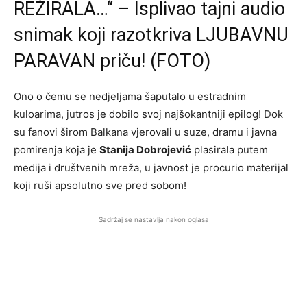
REŽIRALA…“ – Isplivao tajni audio
snimak koji razotkriva LJUBAVNU
PARAVAN priču! (FOTO)
Ono o čemu se nedjeljama šaputalo u estradnim
kuloarima, jutros je dobilo svoj najšokantniji epilog! Dok
su fanovi širom Balkana vjerovali u suze, dramu i javna
pomirenja koja je
Stanija Dobrojević
plasirala putem
medija i društvenih mreža, u javnost je procurio materijal
koji ruši apsolutno sve pred sobom!
Sadržaj se nastavlja nakon oglasa