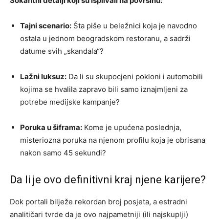
Šokantni detalji koji su isplivali na površinu:
Tajni scenario:
Šta piše u beležnici koja je navodno
ostala u jednom beogradskom restoranu, a sadrži
datume svih „skandala“?
Lažni luksuz:
Da li su skupocjeni pokloni i automobili
kojima se hvalila zapravo bili samo iznajmljeni za
potrebe medijske kampanje?
Poruka u šiframa:
Kome je upućena poslednja,
misteriozna poruka na njenom profilu koja je obrisana
nakon samo 45 sekundi?
Da li je ovo definitivni kraj njene karijere?
Dok portali bilježe rekordan broj posjeta, a estradni
analitičari tvrde da je ovo najpametniji (ili najskuplji)