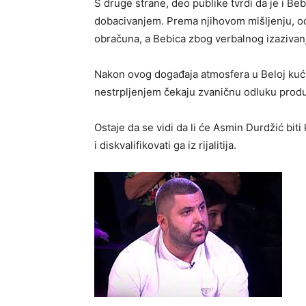
S druge strane, deo publike tvrdi da je i Be
dobacivanjem. Prema njihovom mišljenju, o
obračuna, a Bebica zbog verbalnog izazivanj
Nakon ovog događaja atmosfera u Beloj kući
nestrpljenjem čekaju zvaničnu odluku produ
Ostaje da se vidi da li će
Asmin Durdžić
biti
i diskvalifikovati ga iz rijalitija.