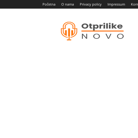
Početna
O nama
Privacy policy
Impressum
Kon
Otprilike
novo