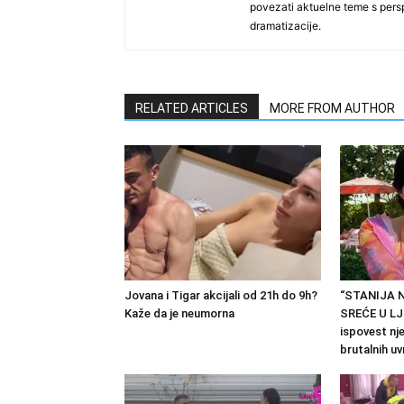
povezati aktuelne teme s per
dramatizacije.
RELATED ARTICLES
MORE FROM AUTHOR
Jovana i Tigar akcijali od 21h do 9h?
“STANIJA 
Kaže da je neumorna
SREĆE U LJ
ispovest nj
brutalnih uvr