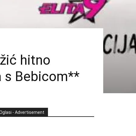
ić hitno
a s Bebicom**
Oglasi - Advertisement