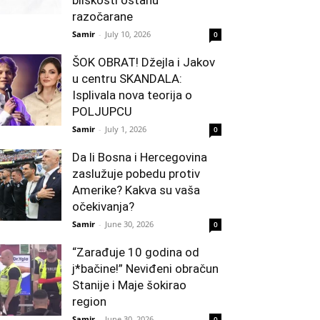
bliskosti ostanu
razočarane
Samir
-
July 10, 2026
0
ŠOK OBRAT! Džejla i Jakov
u centru SKANDALA:
Isplivala nova teorija o
POLJUPCU
Samir
-
July 1, 2026
0
Da li Bosna i Hercegovina
zaslužuje pobedu protiv
Amerike? Kakva su vaša
očekivanja?
Samir
-
June 30, 2026
0
“Zarađuje 10 godina od
j*bačine!” Neviđeni obračun
Stanije i Maje šokirao
region
Samir
-
June 30, 2026
0