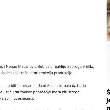
ić
i
Nenad Macanović Bebica
u rijalitiju
Zadruga 9 Elita
,
alaca koji traže hitnu reakciju produkcije.
ne sme biti tolerisano i da bi Asmin trebalo da bude
i ističu da ovakvo ponašanje mora biti strogo
uka svim učesnicima.
j
m