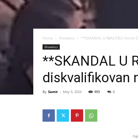
Home
Showbizz
**SKANDAL U RIJALITIJU! Asmin D
Showbizz
**SKANDAL U RI
diskvalifikovan
By
Samir
-
May 9, 2026
993
0
Ogl