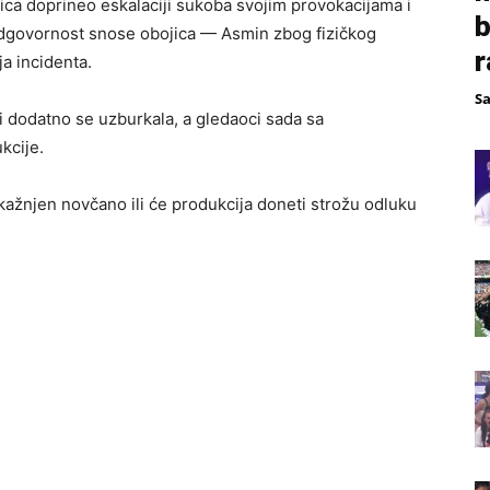
bica doprineo eskalaciji sukoba svojim provokacijama i
b
dgovornost snose obojica — Asmin zbog fizičkog
r
a incidenta.
S
 dodatno se uzburkala, a gledaoci sada sa
kcije.
 kažnjen novčano ili će produkcija doneti strožu odluku