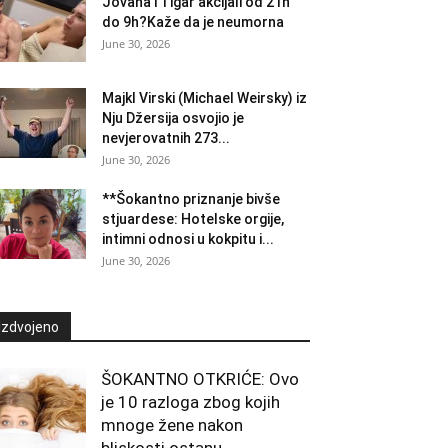
Jovana i Tigar akcijali od 21h
do 9h?Kaže da je neumorna
June 30, 2026
Majkl Virski (Michael Weirsky) iz
Nju Džersija osvojio je
nevjerovatnih 273...
June 30, 2026
**Šokantno priznanje bivše
stjuardese: Hotelske orgije,
intimni odnosi u kokpitu i...
June 30, 2026
Izdvojeno
ŠOKANTNO OTKRIĆE: Ovo
je 10 razloga zbog kojih
mnoge žene nakon