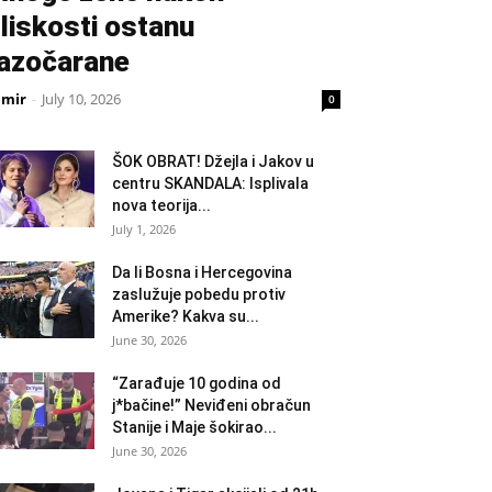
liskosti ostanu
azočarane
amir
-
July 10, 2026
0
ŠOK OBRAT! Džejla i Jakov u
centru SKANDALA: Isplivala
nova teorija...
July 1, 2026
Da li Bosna i Hercegovina
zaslužuje pobedu protiv
Amerike? Kakva su...
June 30, 2026
“Zarađuje 10 godina od
j*bačine!” Neviđeni obračun
Stanije i Maje šokirao...
June 30, 2026