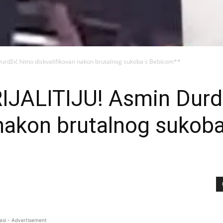
urdžić hitno diskvalifikovan nakon brutalnog sukoba s Bebicom**
JALITIJU! Asmin Durdž
 nakon brutalnog sukob
asi - Advertisement