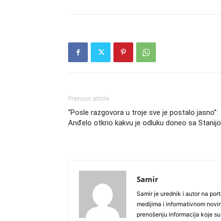
Previous article
“Posle razgovora u troje sve je postalo jasno”:
Anđelo otkrio kakvu je odluku doneo sa Stanij
Samir
Samir je urednik i autor na por
medijima i informativnom novi
prenošenju informacija koje su