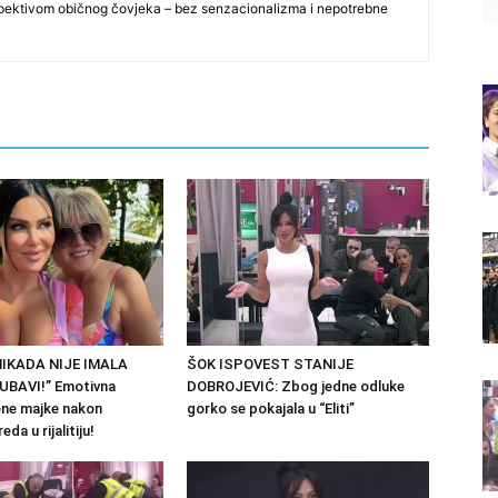
spektivom običnog čovjeka – bez senzacionalizma i nepotrebne
NIKADA NIJE IMALA
ŠOK ISPOVEST STANIJE
UBAVI!” Emotivna
DOBROJEVIĆ: Zbog jedne odluke
ene majke nakon
gorko se pokajala u “Eliti”
eda u rijalitiju!