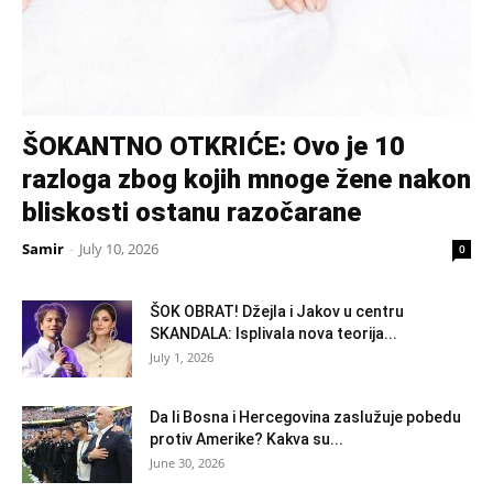
ŠOKANTNO OTKRIĆE: Ovo je 10
razloga zbog kojih mnoge žene nakon
bliskosti ostanu razočarane
Samir
-
July 10, 2026
0
ŠOK OBRAT! Džejla i Jakov u centru
SKANDALA: Isplivala nova teorija...
July 1, 2026
Da li Bosna i Hercegovina zaslužuje pobedu
protiv Amerike? Kakva su...
June 30, 2026