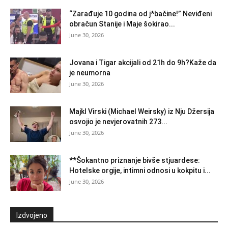
“Zarađuje 10 godina od j*bačine!” Neviđeni
obračun Stanije i Maje šokirao...
June 30, 2026
Jovana i Tigar akcijali od 21h do 9h?Kaže da
je neumorna
June 30, 2026
Majkl Virski (Michael Weirsky) iz Nju Džersija
osvojio je nevjerovatnih 273...
June 30, 2026
**Šokantno priznanje bivše stjuardese:
Hotelske orgije, intimni odnosi u kokpitu i...
June 30, 2026
Izdvojeno