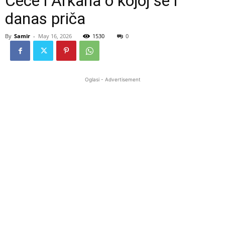
Cece i Arkana o kojoj se i
danas priča
By
Samir
-
May 16, 2026
1530
0
Oglasi - Advertisement