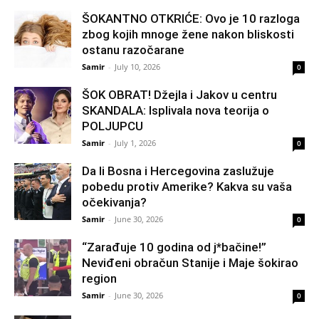
ŠOKANTNO OTKRIĆE: Ovo je 10 razloga
zbog kojih mnoge žene nakon bliskosti
ostanu razočarane
Samir
-
July 10, 2026
0
ŠOK OBRAT! Džejla i Jakov u centru
SKANDALA: Isplivala nova teorija o
POLJUPCU
Samir
-
July 1, 2026
0
Da li Bosna i Hercegovina zaslužuje
pobedu protiv Amerike? Kakva su vaša
očekivanja?
Samir
-
June 30, 2026
0
“Zarađuje 10 godina od j*bačine!”
Neviđeni obračun Stanije i Maje šokirao
region
Samir
-
June 30, 2026
0