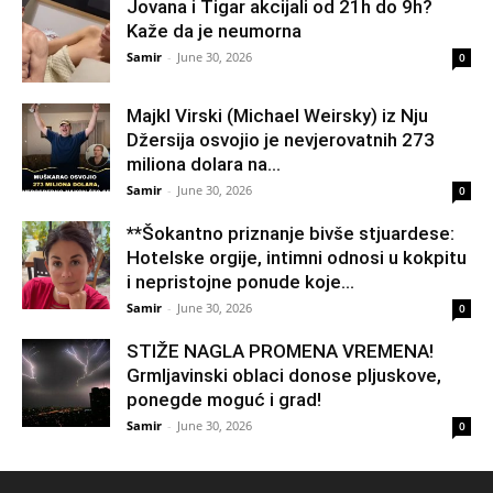
Jovana i Tigar akcijali od 21h do 9h?
Kaže da je neumorna
Samir
-
June 30, 2026
0
Majkl Virski (Michael Weirsky) iz Nju
Džersija osvojio je nevjerovatnih 273
miliona dolara na...
Samir
-
June 30, 2026
0
**Šokantno priznanje bivše stjuardese:
Hotelske orgije, intimni odnosi u kokpitu
i nepristojne ponude koje...
Samir
-
June 30, 2026
0
STIŽE NAGLA PROMENA VREMENA!
Grmljavinski oblaci donose pljuskove,
ponegde moguć i grad!
Samir
-
June 30, 2026
0