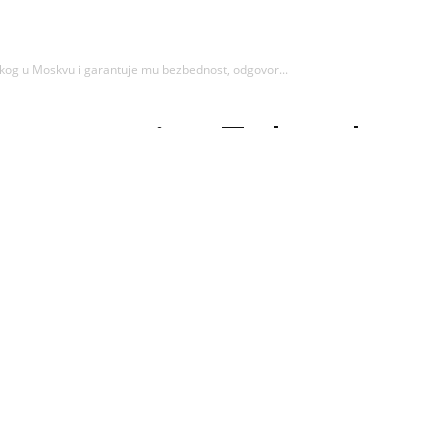
kog u Moskvu i garantuje mu bezbednost, odgovor...
novo poziva Zelenskog 
ezbednost, odgovor ih 
asi - Advertisement