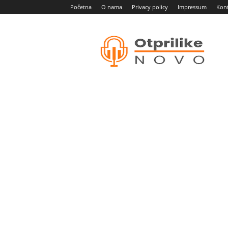
Početna
O nama
Privacy policy
Impressum
Kon
Otprilike
novo