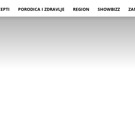
CEPTI
PORODICA I ZDRAVLJE
REGION
SHOWBIZZ
ZA