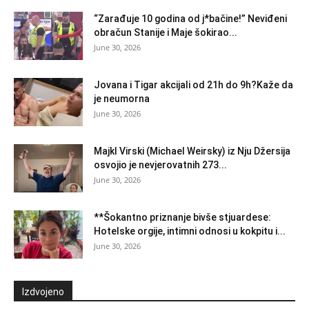
“Zarađuje 10 godina od j*bačine!” Neviđeni
obračun Stanije i Maje šokirao...
June 30, 2026
Jovana i Tigar akcijali od 21h do 9h?Kaže da
je neumorna
June 30, 2026
Majkl Virski (Michael Weirsky) iz Nju Džersija
osvojio je nevjerovatnih 273...
June 30, 2026
**Šokantno priznanje bivše stjuardese:
Hotelske orgije, intimni odnosi u kokpitu i...
June 30, 2026
Izdvojeno