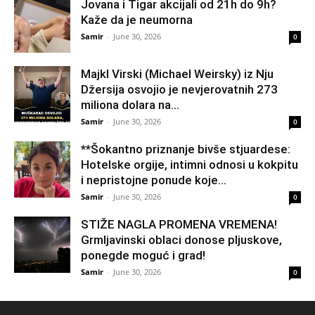
Jovana i Tigar akcijali od 21h do 9h?
Kaže da je neumorna
Samir
-
June 30, 2026
0
Majkl Virski (Michael Weirsky) iz Nju
Džersija osvojio je nevjerovatnih 273
miliona dolara na...
Samir
-
June 30, 2026
0
**Šokantno priznanje bivše stjuardese:
Hotelske orgije, intimni odnosi u kokpitu
i nepristojne ponude koje...
Samir
-
June 30, 2026
0
STIŽE NAGLA PROMENA VREMENA!
Grmljavinski oblaci donose pljuskove,
ponegde moguć i grad!
Samir
-
June 30, 2026
0