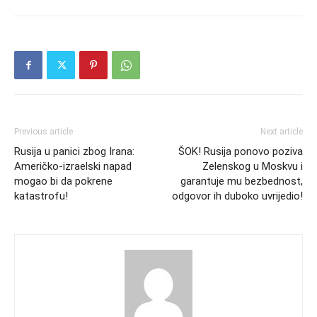
Previous article
Next article
Rusija u panici zbog Irana:
ŠOK! Rusija ponovo poziva
Američko-izraelski napad
Zelenskog u Moskvu i
mogao bi da pokrene
garantuje mu bezbednost,
katastrofu!
odgovor ih duboko uvrijedio!