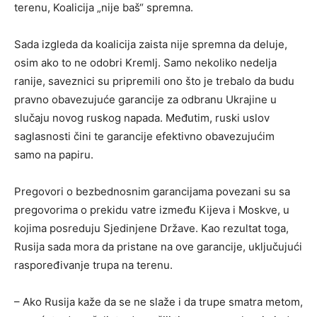
terenu, Koalicija „nije baš“ spremna.
Sada izgleda da koalicija zaista nije spremna da deluje,
osim ako to ne odobri Kremlj. Samo nekoliko nedelja
ranije, saveznici su pripremili ono što je trebalo da budu
pravno obavezujuće garancije za odbranu Ukrajine u
slučaju novog ruskog napada. Međutim, ruski uslov
saglasnosti čini te garancije efektivno obavezujućim
samo na papiru.
Pregovori o bezbednosnim garancijama povezani su sa
pregovorima o prekidu vatre između Kijeva i Moskve, u
kojima posreduju Sjedinjene Države. Kao rezultat toga,
Rusija sada mora da pristane na ove garancije, uključujući
raspoređivanje trupa na terenu.
– Ako Rusija kaže da se ne slaže i da trupe smatra metom,