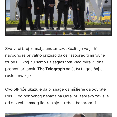
Sve veći broj zemalja unutar tzv. „Koalicije voljnih“
navodno je privatno priznao da će rasporediti mirovne
trupe u Ukrajinu samo uz saglasnost Vladimira Putina,
prenosi britanski
The Telegraph
na četvrtu godišnjicu
ruske invazije.
Ovo otkriće ukazuje da bi snage osmišljene da odvrate
Rusiju od ponovnog napada na Ukrajinu zapravo zavisile
od dozvole samog lidera kojeg treba obeshrabriti.