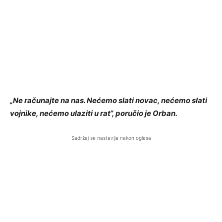
„Ne računajte na nas. Nećemo slati novac, nećemo slati
vojnike, nećemo ulaziti u rat“, poručio je Orban.
Sadržaj se nastavlja nakon oglasa