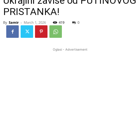
Ukrajini zavise od PUTINOVOG
PRISTANKA!
By
Samir
-
March 1, 2026
419
0
Oglasi - Advertisement