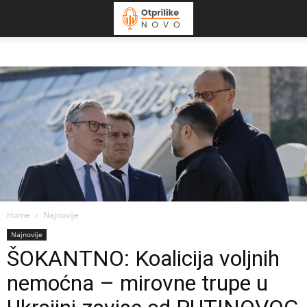
Home
Najnovije
Najnovije
ŠOKANTNO: Koalicija voljnih
nemoćna – mirovne trupe u