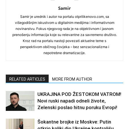
Samir
Samir je urednik i autor na portalu otprilikenovo.com, sa
višegodišnjim iskustvom u digitalnim medijima i informativnom
novinarstvu. Fokus njegovog rada je na objektivnom i jasnom
prenošenju informacija koje su relevantne za savremeno društvo.
Kroz rad na portalu nastoji povezati aktuelne teme s
perspektivom običnog čovjeka – bez senzacionalizma i
nepotrebne dramatizacije.
RELATED ARTICLES
MORE FROM AUTHOR
UKRAJINA POD ŽESTOKOM VATROM!
Novi ruski napadi odneli živote,
Zelenski poslao hitnu poruku Evropi!
Šokantne brojke iz Moskve: Putin
otkrio koliki dio Ukrajine kontrolišu