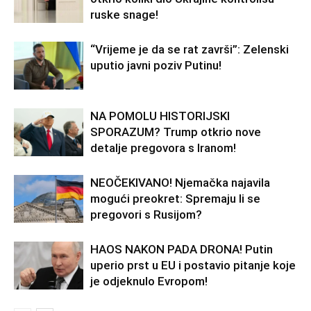
ruske snage!
“Vrijeme je da se rat završi”: Zelenski
uputio javni poziv Putinu!
NA POMOLU HISTORIJSKI
SPORAZUM? Trump otkrio nove
detalje pregovora s Iranom!
NEOČEKIVANO! Njemačka najavila
mogući preokret: Spremaju li se
pregovori s Rusijom?
HAOS NAKON PADA DRONA! Putin
uperio prst u EU i postavio pitanje koje
je odjeknulo Evropom!