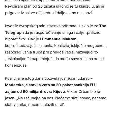
Revidirani plan od 20 tačaka uklonio je tu klauzulu, ali je
prigovor Moskve očigledno i dalje ostao na snazi.
Izvor iz evropskog ministarstva odbrane izjavio je za
The
Telegraph
da je raspoređivanje snaga i dalje „prilično
hipotetičko“. Čak je i
Emmanuel Makron
,
kopredsedavajući sastanka Koalicije, isključio mogućnost
raspoređivanja trupa pre prekida vatre, nazivajući to
„eskalacijom“ i napominjući da među saveznicima nema
konsenzusa.
Koalicija je istog dana doživela još jedan udarac –
Mađarska je stavila veto na 20. paket sankcija EU i
zajam od 90 milijardi evra Kijevu
. Viktor Orban bio je
jasan: „Ne računajte na nas. Nećemo slati novac, nećemo
slati vojnike, nećemo ulaziti u rat“.