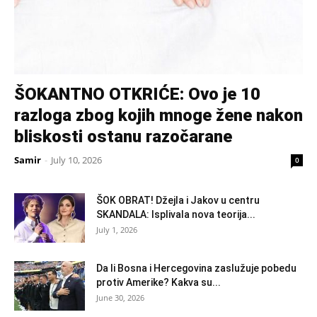
ŠOKANTNO OTKRIĆE: Ovo je 10
razloga zbog kojih mnoge žene nakon
bliskosti ostanu razočarane
Samir
-
July 10, 2026
0
ŠOK OBRAT! Džejla i Jakov u centru
SKANDALA: Isplivala nova teorija...
July 1, 2026
Da li Bosna i Hercegovina zaslužuje pobedu
protiv Amerike? Kakva su...
June 30, 2026