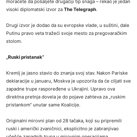
moraćete da pošaljete drugačiji tip snaga – rekao je jedan
visoki diplomatski izvor za
The Telegraph
.
Drugi izvor je dodao da su evropske vlade, u suštini, dale
Putinu pravo veta tražeći svoje mesto za pregovaračkim
stolom.
„Ruski pristanak“
Kremlj je jasno stavio do znanja svoj stav. Nakon Pariske
deklaracije u januaru, Moskva je upozorila da će ciljati sve
zapadne trupe raspoređene u Ukrajini. Upravo ova
direktna pretnja dovela je do pojave zahteva za „ruskim
pristankom“ unutar same Koalicije.
Originalni mirovni plan od 28 tačaka, koji su pripremili
ruski i američki zvaničnici, eksplicitno je zabranjivao
učešće zapadnih trupa u mirovnim operacijama.