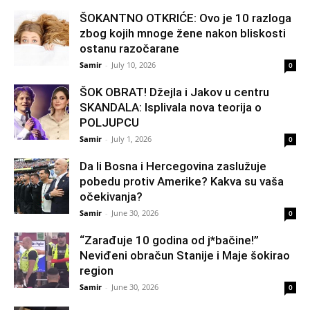
ŠOKANTNO OTKRIĆE: Ovo je 10 razloga
zbog kojih mnoge žene nakon bliskosti
ostanu razočarane
Samir
-
July 10, 2026
0
ŠOK OBRAT! Džejla i Jakov u centru
SKANDALA: Isplivala nova teorija o
POLJUPCU
Samir
-
July 1, 2026
0
Da li Bosna i Hercegovina zaslužuje
pobedu protiv Amerike? Kakva su vaša
očekivanja?
Samir
-
June 30, 2026
0
“Zarađuje 10 godina od j*bačine!”
Neviđeni obračun Stanije i Maje šokirao
region
Samir
-
June 30, 2026
0