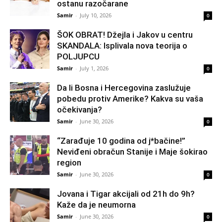
ostanu razočarane
Samir
-
July 10, 2026
0
ŠOK OBRAT! Džejla i Jakov u centru
SKANDALA: Isplivala nova teorija o
POLJUPCU
Samir
-
July 1, 2026
0
Da li Bosna i Hercegovina zaslužuje
pobedu protiv Amerike? Kakva su vaša
očekivanja?
Samir
-
June 30, 2026
0
“Zarađuje 10 godina od j*bačine!”
Neviđeni obračun Stanije i Maje šokirao
region
Samir
-
June 30, 2026
0
Jovana i Tigar akcijali od 21h do 9h?
Kaže da je neumorna
Samir
-
June 30, 2026
0