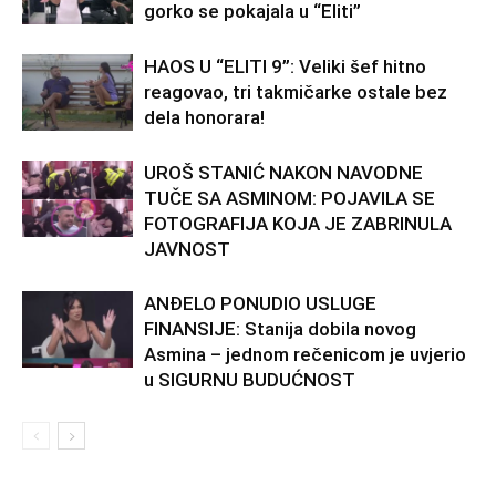
gorko se pokajala u “Eliti”
HAOS U “ELITI 9”: Veliki šef hitno
reagovao, tri takmičarke ostale bez
dela honorara!
UROŠ STANIĆ NAKON NAVODNE
TUČE SA ASMINOM: POJAVILA SE
FOTOGRAFIJA KOJA JE ZABRINULA
JAVNOST
ANĐELO PONUDIO USLUGE
FINANSIJE: Stanija dobila novog
Asmina – jednom rečenicom je uvjerio
u SIGURNU BUDUĆNOST