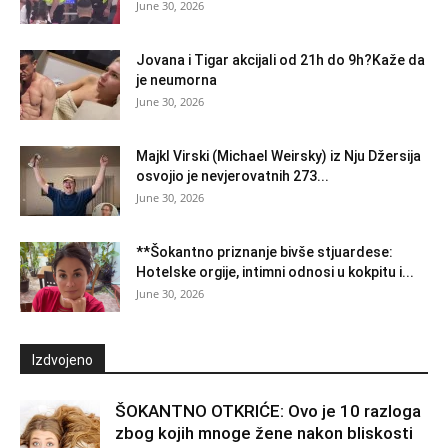
June 30, 2026
Jovana i Tigar akcijali od 21h do 9h?Kaže da
je neumorna
June 30, 2026
Majkl Virski (Michael Weirsky) iz Nju Džersija
osvojio je nevjerovatnih 273...
June 30, 2026
**Šokantno priznanje bivše stjuardese:
Hotelske orgije, intimni odnosi u kokpitu i...
June 30, 2026
Izdvojeno
ŠOKANTNO OTKRIĆE: Ovo je 10 razloga
zbog kojih mnoge žene nakon bliskosti