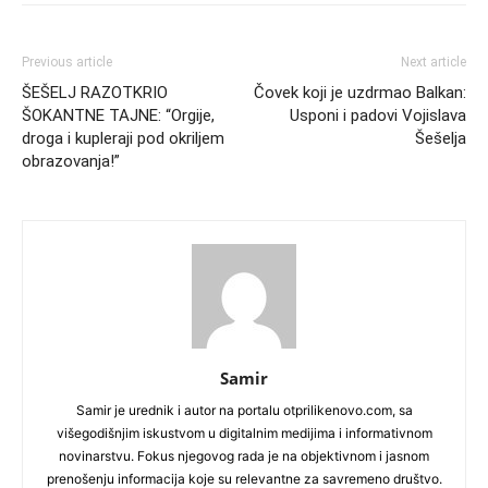
Previous article
Next article
ŠEŠELJ RAZOTKRIO
Čovek koji je uzdrmao Balkan:
ŠOKANTNE TAJNE: “Orgije,
Usponi i padovi Vojislava
droga i kupleraji pod okriljem
Šešelja
obrazovanja!”
Samir
Samir je urednik i autor na portalu otprilikenovo.com, sa
višegodišnjim iskustvom u digitalnim medijima i informativnom
novinarstvu. Fokus njegovog rada je na objektivnom i jasnom
prenošenju informacija koje su relevantne za savremeno društvo.