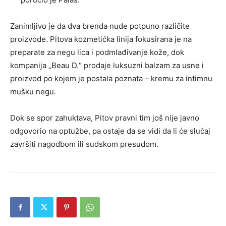
Zanimljivo je da dva brenda nude potpuno različite
proizvode. Pitova kozmetička linija fokusirana je na
preparate za negu lica i podmlađivanje kože, dok
kompanija „Beau D.“ prodaje luksuzni balzam za usne i
proizvod po kojem je postala poznata – kremu za intimnu
mušku negu.
Dok se spor zahuktava, Pitov pravni tim još nije javno
odgovorio na optužbe, pa ostaje da se vidi da li će slučaj
završiti nagodbom ili sudskom presudom.