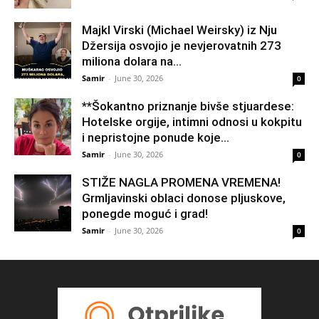
Majkl Virski (Michael Weirsky) iz Nju
Džersija osvojio je nevjerovatnih 273
miliona dolara na...
Samir
-
June 30, 2026
0
**Šokantno priznanje bivše stjuardese:
Hotelske orgije, intimni odnosi u kokpitu
i nepristojne ponude koje...
Samir
-
June 30, 2026
0
STIŽE NAGLA PROMENA VREMENA!
Grmljavinski oblaci donose pljuskove,
ponegde moguć i grad!
Samir
-
June 30, 2026
0