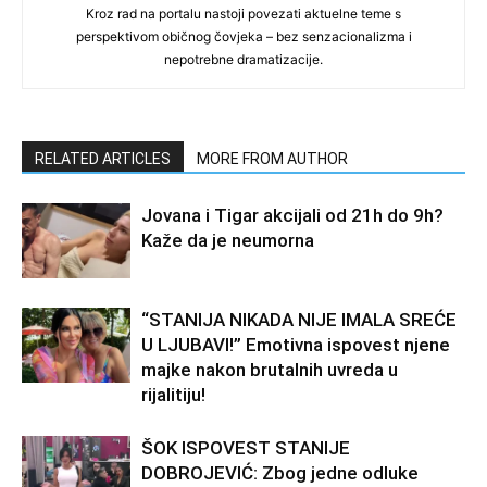
Kroz rad na portalu nastoji povezati aktuelne teme s
perspektivom običnog čovjeka – bez senzacionalizma i
nepotrebne dramatizacije.
RELATED ARTICLES
MORE FROM AUTHOR
Jovana i Tigar akcijali od 21h do 9h?
Kaže da je neumorna
“STANIJA NIKADA NIJE IMALA SREĆE
U LJUBAVI!” Emotivna ispovest njene
majke nakon brutalnih uvreda u
rijalitiju!
ŠOK ISPOVEST STANIJE
DOBROJEVIĆ: Zbog jedne odluke