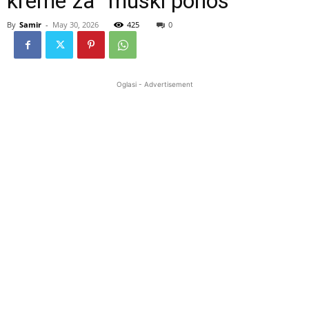
kreme za “muški ponos”
By
Samir
-
May 30, 2026
425
0
Oglasi - Advertisement