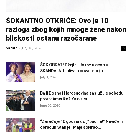
ŠOKANTNO OTKRIĆE: Ovo je 10
razloga zbog kojih mnoge žene nakon
bliskosti ostanu razočarane
Samir
-
July 10, 2026
0
ŠOK OBRAT! Džejla i Jakov u centru
SKANDALA: Isplivala nova teorija...
July 1, 2026
Da li Bosna i Hercegovina zaslužuje pobedu
protiv Amerike? Kakva su...
June 30, 2026
“Zarađuje 10 godina od j*bačine!” Neviđeni
obračun Stanije i Maje šokirao...