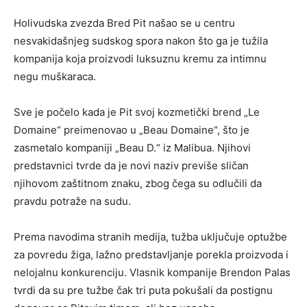
Holivudska zvezda Bred Pit našao se u centru
nesvakidašnjeg sudskog spora nakon što ga je tužila
kompanija koja proizvodi luksuznu kremu za intimnu
negu muškaraca.
Sve je počelo kada je Pit svoj kozmetički brend „Le
Domaine“ preimenovao u „Beau Domaine“, što je
zasmetalo kompaniji „Beau D.“ iz Malibua. Njihovi
predstavnici tvrde da je novi naziv previše sličan
njihovom zaštitnom znaku, zbog čega su odlučili da
pravdu potraže na sudu.
Prema navodima stranih medija, tužba uključuje optužbe
za povredu žiga, lažno predstavljanje porekla proizvoda i
nelojalnu konkurenciju. Vlasnik kompanije Brendon Palas
tvrdi da su pre tužbe čak tri puta pokušali da postignu