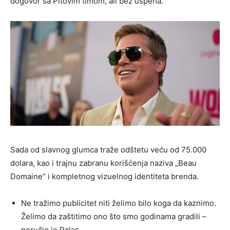
dogovor sa Pitovim timom, ali bez uspeha.
Sada od slavnog glumca traže odštetu veću od 75.000
dolara, kao i trajnu zabranu korišćenja naziva „Beau
Domaine“ i kompletnog vizuelnog identiteta brenda.
Ne tražimo publicitet niti želimo bilo koga da kaznimo.
Želimo da zaštitimo ono što smo godinama gradili –
poručio je Palas.