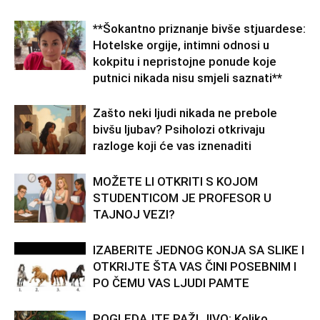
**Šokantno priznanje bivše stjuardese:
Hotelske orgije, intimni odnosi u
kokpitu i nepristojne ponude koje
putnici nikada nisu smjeli saznati**
Zašto neki ljudi nikada ne prebole
bivšu ljubav? Psiholozi otkrivaju
razloge koji će vas iznenaditi
MOŽETE LI OTKRITI S KOJOM
STUDENTICOM JE PROFESOR U
TAJNOJ VEZI?
IZABERITE JEDNOG KONJA SA SLIKE I
OTKRIJTE ŠTA VAS ČINI POSEBNIM I
PO ČEMU VAS LJUDI PAMTE
POGLEDAJTE PAŽLJIVO: Koliko