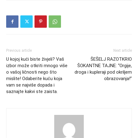
Previous article
Next article
U kojoj kući biste živjeli? Vaš
ŠEŠELJ RAZOTKRIO
izbor može otkriti mnogo više
ŠOKANTNE TAJNE: “Orgije,
o vašoj ličnosti nego što
droga i kupleraji pod okriljem
mislite! Odaberite kuću koja
obrazovanja!”
vam se najviše dopada i
saznajte kakvi ste zaista.