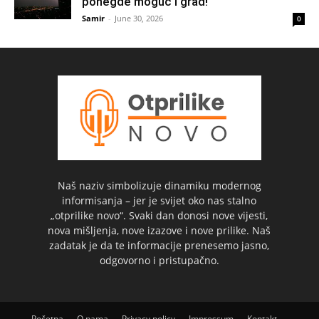
ponegde moguć i grad!
Samir
-
June 30, 2026
0
Naš naziv simbolizuje dinamiku modernog
informisanja – jer je svijet oko nas stalno
„otprilike novo“. Svaki dan donosi nove vijesti,
nova mišljenja, nove izazove i nove prilike. Naš
zadatak je da te informacije prenesemo jasno,
odgovorno i pristupačno.
Početna
O nama
Privacy policy
Impressum
Kontakt