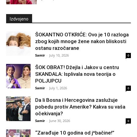
Izdvojeno
ŠOKANTNO OTKRIĆE: Ovo je 10 razloga
zbog kojih mnoge žene nakon bliskosti
ostanu razočarane
Samir
-
July 10, 2026
0
ŠOK OBRAT! Džejla i Jakov u centru
SKANDALA: Isplivala nova teorija o
POLJUPCU
Samir
-
July 1, 2026
0
Da li Bosna i Hercegovina zaslužuje
pobedu protiv Amerike? Kakva su vaša
očekivanja?
Samir
-
June 30, 2026
0
“Zarađuje 10 godina od j*bačine!”