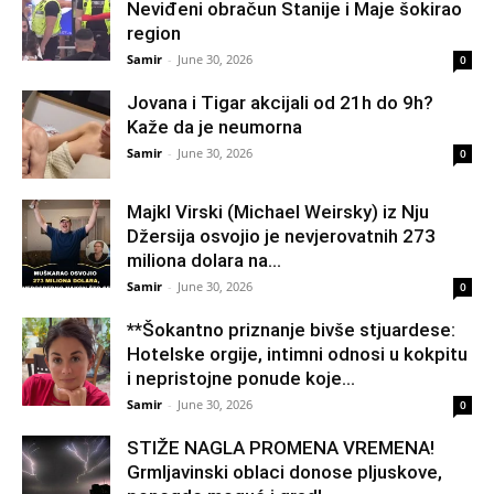
Neviđeni obračun Stanije i Maje šokirao
region
Samir
-
June 30, 2026
0
Jovana i Tigar akcijali od 21h do 9h?
Kaže da je neumorna
Samir
-
June 30, 2026
0
Majkl Virski (Michael Weirsky) iz Nju
Džersija osvojio je nevjerovatnih 273
miliona dolara na...
Samir
-
June 30, 2026
0
**Šokantno priznanje bivše stjuardese:
Hotelske orgije, intimni odnosi u kokpitu
i nepristojne ponude koje...
Samir
-
June 30, 2026
0
STIŽE NAGLA PROMENA VREMENA!
Grmljavinski oblaci donose pljuskove,