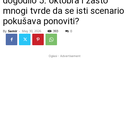
dogodilo 5. oktobra i zašto
mnogi tvrde da se isti scenario
pokušava ponoviti?
By
Samir
-
May 30, 2026
393
0
Oglasi - Advertisement