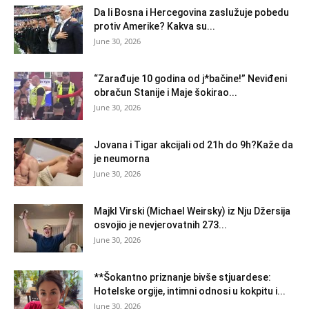
Da li Bosna i Hercegovina zaslužuje pobedu
protiv Amerike? Kakva su...
June 30, 2026
“Zarađuje 10 godina od j*bačine!” Neviđeni
obračun Stanije i Maje šokirao...
June 30, 2026
Jovana i Tigar akcijali od 21h do 9h?Kaže da
je neumorna
June 30, 2026
Majkl Virski (Michael Weirsky) iz Nju Džersija
osvojio je nevjerovatnih 273...
June 30, 2026
**Šokantno priznanje bivše stjuardese:
Hotelske orgije, intimni odnosi u kokpitu i...
June 30, 2026