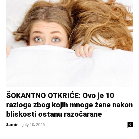
ŠOKANTNO OTKRIĆE: Ovo je 10
razloga zbog kojih mnoge žene nakon
bliskosti ostanu razočarane
Samir
-
July 10, 2026
0