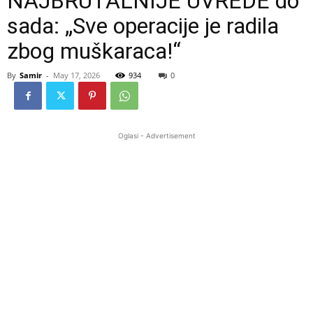
NAJBRUTALNIJE UVREDE do
sada: „Sve operacije je radila
zbog muškaraca!“
By
Samir
-
May 17, 2026
934
0
Oglasi - Advertisement