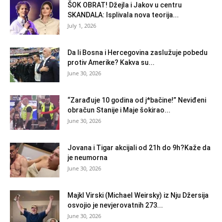
ŠOK OBRAT! Džejla i Jakov u centru
SKANDALA: Isplivala nova teorija...
July 1, 2026
Da li Bosna i Hercegovina zaslužuje pobedu
protiv Amerike? Kakva su...
June 30, 2026
“Zarađuje 10 godina od j*bačine!” Neviđeni
obračun Stanije i Maje šokirao...
June 30, 2026
Jovana i Tigar akcijali od 21h do 9h?Kaže da
je neumorna
June 30, 2026
Majkl Virski (Michael Weirsky) iz Nju Džersija
osvojio je nevjerovatnih 273...
June 30, 2026