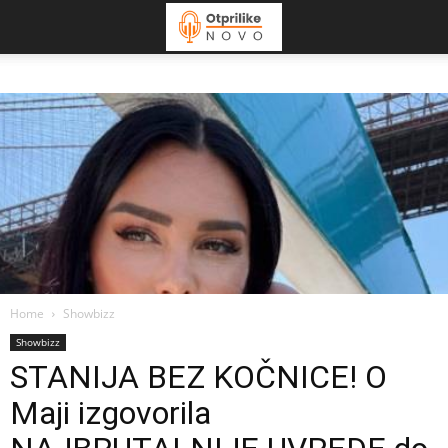
Home
Showbizz
Showbizz
STANIJA BEZ KOČNICE! O
Maji izgovorila