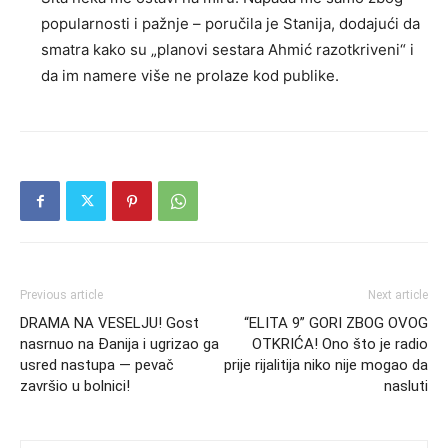
popularnosti i pažnje – poručila je Stanija, dodajući da
smatra kako su „planovi sestara Ahmić razotkriveni“ i
da im namere više ne prolaze kod publike.
Previous article
Next article
DRAMA NA VESELJU! Gost
“ELITA 9” GORI ZBOG OVOG
nasrnuo na Đanija i ugrizao ga
OTKRIĆA! Ono što je radio
usred nastupa — pevač
prije rijalitija niko nije mogao da
završio u bolnici!
nasluti