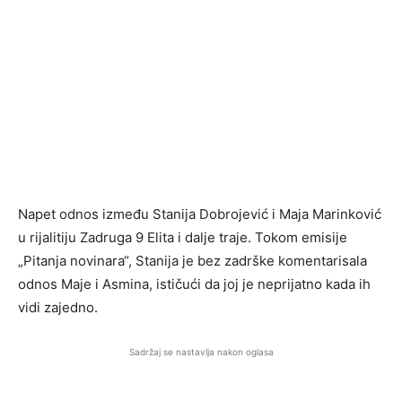
Napet odnos između
Stanija Dobrojević
i
Maja Marinković
u rijalitiju
Zadruga 9 Elita
i dalje traje. Tokom emisije
„Pitanja novinara“, Stanija je bez zadrške komentarisala
odnos Maje i Asmina, ističući da joj je neprijatno kada ih
vidi zajedno.
Sadržaj se nastavlja nakon oglasa