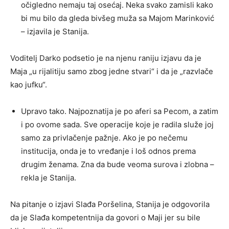
očigledno nemaju taj osećaj. Neka svako zamisli kako
bi mu bilo da gleda bivšeg muža sa Majom Marinković
– izjavila je Stanija.
Voditelj Darko podsetio je na njenu raniju izjavu da je
Maja „u rijalitiju samo zbog jedne stvari“ i da je „razvlače
kao jufku“.
Upravo tako. Najpoznatija je po aferi sa Pecom, a zatim
i po ovome sada. Sve operacije koje je radila služe joj
samo za privlačenje pažnje. Ako je po nečemu
institucija, onda je to vređanje i loš odnos prema
drugim ženama. Zna da bude veoma surova i zlobna –
rekla je Stanija.
Na pitanje o izjavi
Slađa Poršelina
, Stanija je odgovorila
da je Slađa kompetentnija da govori o Maji jer su bile