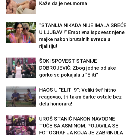
Kaže da je neumorna
“STANIJA NIKADA NIJE IMALA SREĆE
U LJUBAVI!” Emotivna ispovest njene
majke nakon brutalnih uvreda u
rijalitiju!
ŠOK ISPOVEST STANIJE
DOBROJEVIĆ: Zbog jedne odluke
gorko se pokajala u “Eliti”
HAOS U “ELITI 9”: Veliki šef hitno
reagovao, tri takmičarke ostale bez
dela honorara!
UROŠ STANIĆ NAKON NAVODNE
TUČE SA ASMINOM: POJAVILA SE
FOTOGRAFIJA KOJA JE ZABRINULA