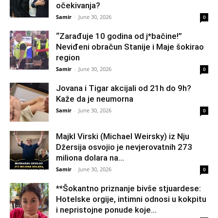
očekivanja?
Samir
-
June 30, 2026
0
“Zarađuje 10 godina od j*bačine!”
Neviđeni obračun Stanije i Maje šokirao
region
Samir
-
June 30, 2026
0
Jovana i Tigar akcijali od 21h do 9h?
Kaže da je neumorna
Samir
-
June 30, 2026
0
Majkl Virski (Michael Weirsky) iz Nju
Džersija osvojio je nevjerovatnih 273
miliona dolara na...
Samir
-
June 30, 2026
0
**Šokantno priznanje bivše stjuardese:
Hotelske orgije, intimni odnosi u kokpitu
i nepristojne ponude koje...