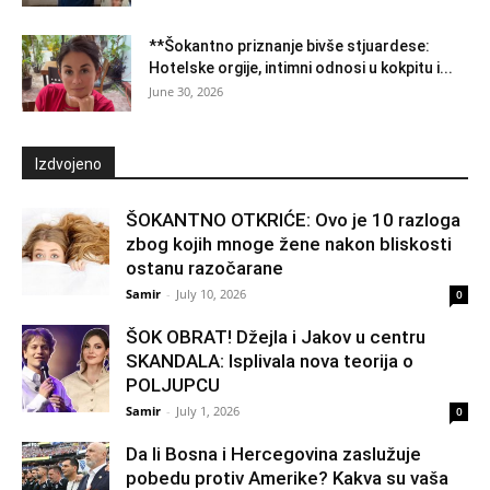
**Šokantno priznanje bivše stjuardese:
Hotelske orgije, intimni odnosi u kokpitu i...
June 30, 2026
Izdvojeno
ŠOKANTNO OTKRIĆE: Ovo je 10 razloga
zbog kojih mnoge žene nakon bliskosti
ostanu razočarane
Samir
-
July 10, 2026
0
ŠOK OBRAT! Džejla i Jakov u centru
SKANDALA: Isplivala nova teorija o
POLJUPCU
Samir
-
July 1, 2026
0
Da li Bosna i Hercegovina zaslužuje
pobedu protiv Amerike? Kakva su vaša