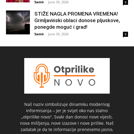
Samir
-
June 30, 2026
0
STIŽE NAGLA PROMENA VREMENA!
Grmljavinski oblaci donose pljuskove,
ponegde moguć i grad!
Samir
-
June 30, 2026
0
Naš naziv simbolizuje dinamiku modernog
informisanja – jer je svijet oko nas stalno
„otprilike novo“. Svaki dan donosi nove vijesti,
nova mišljenja, nove izazove i nove prilike. Naš
zadatak je da te informacije prenesemo jasno,