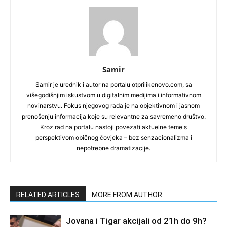
Samir
Samir je urednik i autor na portalu otprilikenovo.com, sa
višegodišnjim iskustvom u digitalnim medijima i informativnom
novinarstvu. Fokus njegovog rada je na objektivnom i jasnom
prenošenju informacija koje su relevantne za savremeno društvo.
Kroz rad na portalu nastoji povezati aktuelne teme s
perspektivom običnog čovjeka – bez senzacionalizma i
nepotrebne dramatizacije.
RELATED ARTICLES
MORE FROM AUTHOR
Jovana i Tigar akcijali od 21h do 9h?