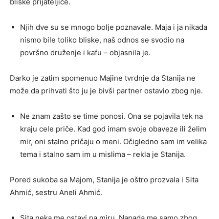
bliske prijateljice.
Njih dve su se mnogo bolje poznavale. Maja i ja nikada
nismo bile toliko bliske, naš odnos se svodio na
površno druženje i kafu – objasnila je.
Darko je zatim spomenuo Majine tvrdnje da Stanija ne
može da prihvati što ju je bivši partner ostavio zbog nje.
Ne znam zašto se time ponosi. Ona se pojavila tek na
kraju cele priče. Kad god imam svoje obaveze ili želim
mir, oni stalno pričaju o meni. Očigledno sam im velika
tema i stalno sam im u mislima – rekla je Stanija.
Pored sukoba sa Majom, Stanija je oštro prozvala i
Sita
Ahmić
, sestru
Aneli Ahmić
.
Sita neka me ostavi na miru. Napada me samo zbog