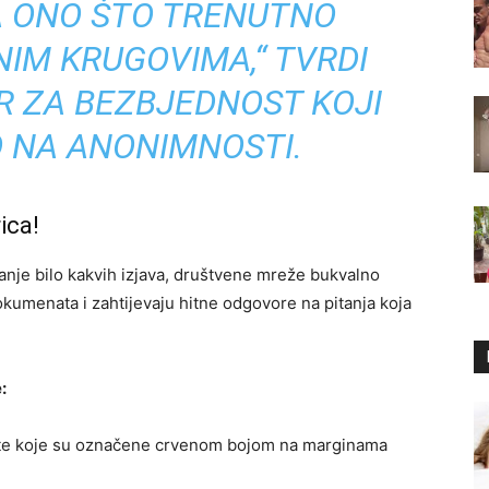
A ONO ŠTO TRENUTNO
IM KRUGOVIMA,“ TVRDI
R ZA BEZBJEDNOST KOJI
O NA ANONIMNOSTI.
ica!
anje bilo kakvih izjava, društvene mreže bukvalno
okumenata i zahtijevaju hitne odgovore na pitanja koja
:
te koje su označene crvenom bojom na marginama