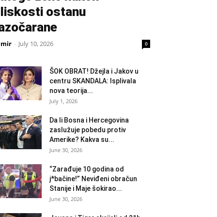
liskosti ostanu
azočarane
amir
-
July 10, 2026
0
ŠOK OBRAT! Džejla i Jakov u
centru SKANDALA: Isplivala
nova teorija...
July 1, 2026
Da li Bosna i Hercegovina
zaslužuje pobedu protiv
Amerike? Kakva su...
June 30, 2026
“Zarađuje 10 godina od
j*bačine!” Neviđeni obračun
Stanije i Maje šokirao...
June 30, 2026