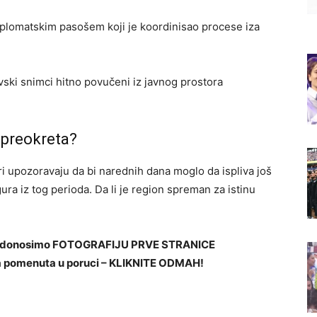
iplomatskim pasošem koji je koordinisao procese iza
ski snimci hitno povučeni iz javnog prostora
g preokreta?
ari upozoravaju da bi narednih dana moglo da ispliva još
igura iz tog perioda. Da li je region spreman za istinu
u donosimo FOTOGRAFIJU PRVE STRANICE
ena pomenuta u poruci – KLIKNITE ODMAH!