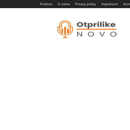
Početna
O nama
Privacy policy
Impressum
Kon
Otprilike
novo