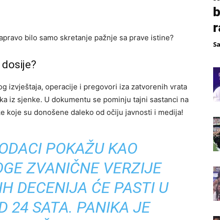
b
r
zapravo bilo samo skretanje pažnje sa prave istine?
S
 dosije?
izvještaja, operacije i pregovori iza zatvorenih vrata
ka iz sjenke. U dokumentu se pominju tajni sastanci na
e koje su donošene daleko od očiju javnosti i medija!
PODACI POKAŽU KAO
OGE ZVANIČNE VERZIJE
IH DECENIJA ĆE PASTI U
 24 SATA. PANIKA JE