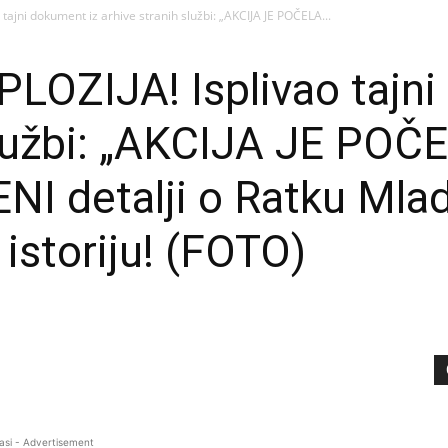
tajni dokument iz arhive stranih službi: „AKCIJA JE POČELA...
OZIJA! Isplivao tajni
službi: „AKCIJA JE POČ
I detalji o Ratku Mlad
 istoriju! (FOTO)
asi - Advertisement