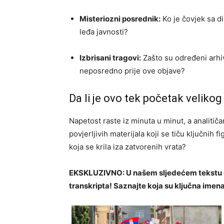
Misteriozni posrednik:
Ko je čovjek sa d
leđa javnosti?
Izbrisani tragovi:
Zašto su određeni arhiv
neposredno prije ove objave?
Da li je ovo tek početak veliko
Napetost raste iz minuta u minut, a analitič
povjerljivih materijala koji se tiču ključnih f
koja se krila iza zatvorenih vrata?
EKSKLUZIVNO: U našem sljedećem tekst
transkripta! Saznajte koja su ključna im