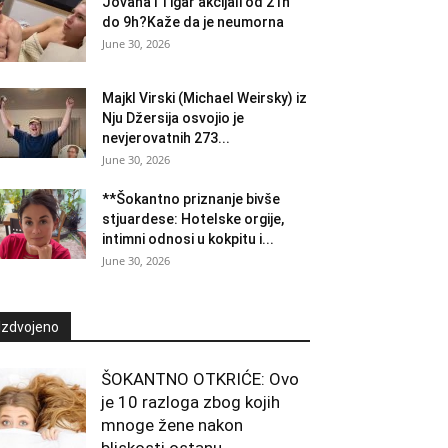
Jovana i Tigar akcijali od 21h
do 9h?Kaže da je neumorna
June 30, 2026
Majkl Virski (Michael Weirsky) iz
Nju Džersija osvojio je
nevjerovatnih 273...
June 30, 2026
**Šokantno priznanje bivše
stjuardese: Hotelske orgije,
intimni odnosi u kokpitu i...
June 30, 2026
Izdvojeno
ŠOKANTNO OTKRIĆE: Ovo
je 10 razloga zbog kojih
mnoge žene nakon