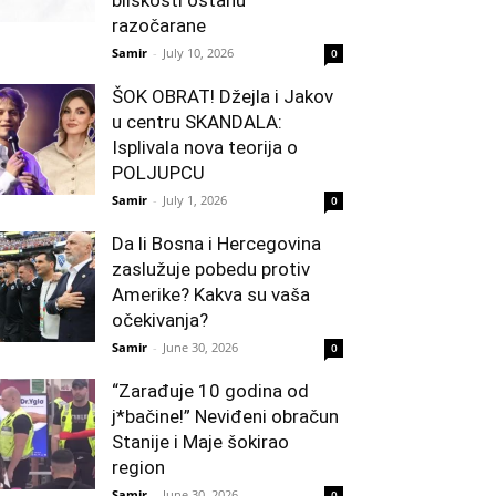
bliskosti ostanu
razočarane
Samir
-
July 10, 2026
0
ŠOK OBRAT! Džejla i Jakov
u centru SKANDALA:
Isplivala nova teorija o
POLJUPCU
Samir
-
July 1, 2026
0
Da li Bosna i Hercegovina
zaslužuje pobedu protiv
Amerike? Kakva su vaša
očekivanja?
Samir
-
June 30, 2026
0
“Zarađuje 10 godina od
j*bačine!” Neviđeni obračun
Stanije i Maje šokirao
region
Samir
-
June 30, 2026
0