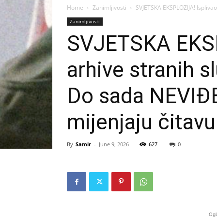
Home
Zanimljivosti
SVJETSKA EKSPLOZIJA! Isplivao 
Zanimljivosti
SVJETSKA EKSPL
arhive stranih 
Do sada NEVIĐEN
mijenjaju čitavu
By
Samir
-
June 9, 2026
627
0
Ogl