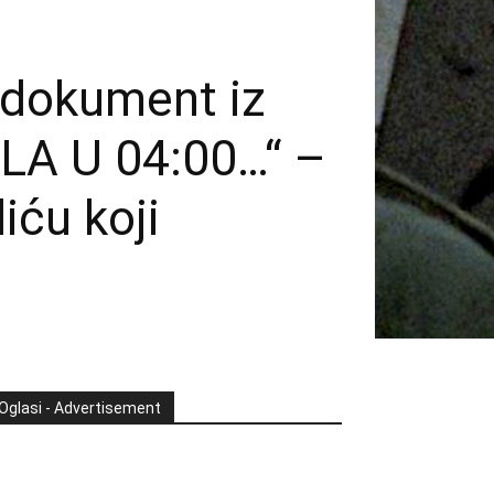
 dokument iz
ELA U 04:00…“ –
iću koji
Oglasi - Advertisement