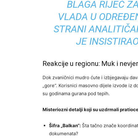
BLAGA RIJEČ Z
VLADA U ODREĐEN
STRANI ANALITIČA
JE INSISTIRA
Reakcije u regionu: Muk i nevjer
Dok zvaničnici mudro ćute i izbjegavaju dav
„gore“. Korisnici masovno dijele izvode iz d
su godinama gurana pod tepih.
Misteriozni detalji koji su uzdrmali pratioce
Šifra „Balkan“:
Šta tačno znače koordina
dokumenata?