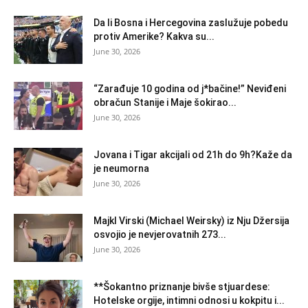
Da li Bosna i Hercegovina zaslužuje pobedu
protiv Amerike? Kakva su...
June 30, 2026
“Zarađuje 10 godina od j*bačine!” Neviđeni
obračun Stanije i Maje šokirao...
June 30, 2026
Jovana i Tigar akcijali od 21h do 9h?Kaže da
je neumorna
June 30, 2026
Majkl Virski (Michael Weirsky) iz Nju Džersija
osvojio je nevjerovatnih 273...
June 30, 2026
**Šokantno priznanje bivše stjuardese:
Hotelske orgije, intimni odnosi u kokpitu i...