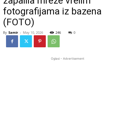
zapalila mreže vrelim
fotografijama iz bazena
(FOTO)
By
Samir
-
May 10, 2026
246
0
Oglasi - Advertisement