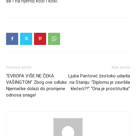
se i na njenoj koži i kosi.
Previous article
Next article
“EVROPA VIŠE NE ČEKA
Ljuba Pantović žestoko udarila
VAŠINGTON” Zbog ove odluke
na Staniju: “Diplomu je završila
Njemačke dolazi do promjene
klečeći?!” “Ona je prostitutka”
odnosa snaga!