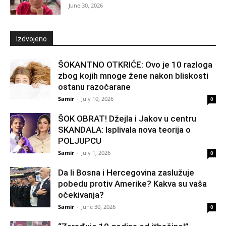
June 30, 2026
Izdvojeno
ŠOKANTNO OTKRIĆE: Ovo je 10 razloga
zbog kojih mnoge žene nakon bliskosti
ostanu razočarane
Samir
-
July 10, 2026
0
ŠOK OBRAT! Džejla i Jakov u centru
SKANDALA: Isplivala nova teorija o
POLJUPCU
Samir
-
July 1, 2026
0
Da li Bosna i Hercegovina zaslužuje
pobedu protiv Amerike? Kakva su vaša
očekivanja?
Samir
-
June 30, 2026
0