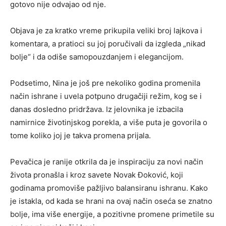
gotovo nije odvajao od nje.
Objava je za kratko vreme prikupila veliki broj lajkova i
komentara, a pratioci su joj poručivali da izgleda „nikad
bolje“ i da odiše samopouzdanjem i elegancijom.
Podsetimo, Nina je još pre nekoliko godina promenila
način ishrane i uvela potpuno drugačiji režim, kog se i
danas dosledno pridržava. Iz jelovnika je izbacila
namirnice životinjskog porekla, a više puta je govorila o
tome koliko joj je takva promena prijala.
Pevačica je ranije otkrila da je inspiraciju za novi način
života pronašla i kroz savete
Novak Đoković
, koji
godinama promoviše pažljivo balansiranu ishranu. Kako
je istakla, od kada se hrani na ovaj način oseća se znatno
bolje, ima više energije, a pozitivne promene primetile su