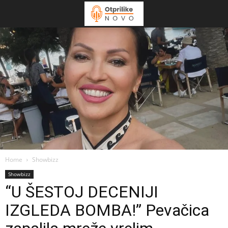
Home
Showbizz
Showbizz
“U ŠESTOJ DECENIJI
IZGLEDA BOMBA!” Pevačica