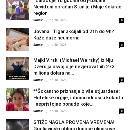
“Zarađuje 10 godina od j*bačine!”
Neviđeni obračun Stanije i Maje šokirao
region
Samir
-
June 30, 2026
0
Jovana i Tigar akcijali od 21h do 9h?
Kaže da je neumorna
Samir
-
June 30, 2026
0
Majkl Virski (Michael Weirsky) iz Nju
Džersija osvojio je nevjerovatnih 273
miliona dolara na...
Samir
-
June 30, 2026
0
**Šokantno priznanje bivše stjuardese:
Hotelske orgije, intimni odnosi u kokpitu
i nepristojne ponude koje...
Samir
-
June 30, 2026
0
STIŽE NAGLA PROMENA VREMENA!
Grmljavinski oblaci donose pljuskove,