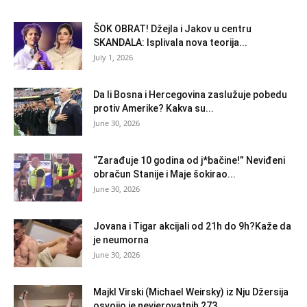
ŠOK OBRAT! Džejla i Jakov u centru
SKANDALA: Isplivala nova teorija...
July 1, 2026
Da li Bosna i Hercegovina zaslužuje pobedu
protiv Amerike? Kakva su...
June 30, 2026
“Zarađuje 10 godina od j*bačine!” Neviđeni
obračun Stanije i Maje šokirao...
June 30, 2026
Jovana i Tigar akcijali od 21h do 9h?Kaže da
je neumorna
June 30, 2026
Majkl Virski (Michael Weirsky) iz Nju Džersija
osvojio je nevjerovatnih 273...