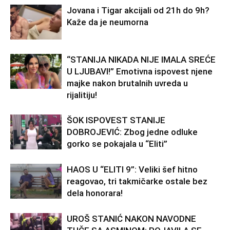
Jovana i Tigar akcijali od 21h do 9h?
Kaže da je neumorna
“STANIJA NIKADA NIJE IMALA SREĆE
U LJUBAVI!” Emotivna ispovest njene
majke nakon brutalnih uvreda u
rijalitiju!
ŠOK ISPOVEST STANIJE
DOBROJEVIĆ: Zbog jedne odluke
gorko se pokajala u “Eliti”
HAOS U “ELITI 9”: Veliki šef hitno
reagovao, tri takmičarke ostale bez
dela honorara!
UROŠ STANIĆ NAKON NAVODNE