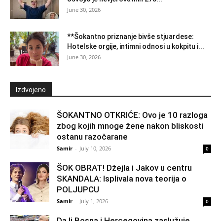
June 30, 2026
**Šokantno priznanje bivše stjuardese:
Hotelske orgije, intimni odnosi u kokpitu i...
June 30, 2026
Izdvojeno
ŠOKANTNO OTKRIĆE: Ovo je 10 razloga
zbog kojih mnoge žene nakon bliskosti
ostanu razočarane
Samir
-
July 10, 2026
0
ŠOK OBRAT! Džejla i Jakov u centru
SKANDALA: Isplivala nova teorija o
POLJUPCU
Samir
-
July 1, 2026
0
Da li Bosna i Hercegovina zaslužuje