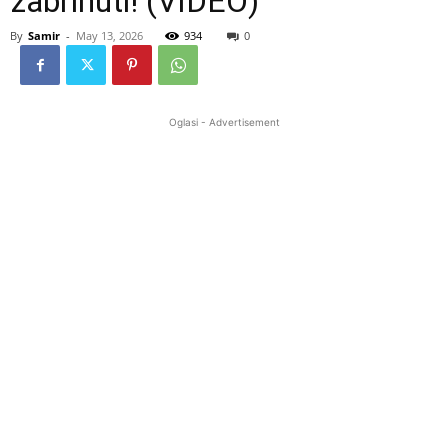
zabrinuti! (VIDEO)
By
Samir
-
May 13, 2026
934
0
Oglasi - Advertisement