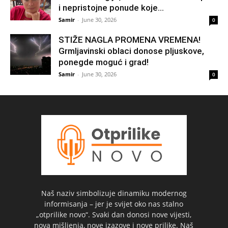
i nepristojne ponude koje...
Samir
-
June 30, 2026
0
STIŽE NAGLA PROMENA VREMENA!
Grmljavinski oblaci donose pljuskove,
ponegde moguć i grad!
Samir
-
June 30, 2026
0
Naš naziv simbolizuje dinamiku modernog
informisanja – jer je svijet oko nas stalno
„otprilike novo“. Svaki dan donosi nove vijesti,
nova mišljenja, nove izazove i nove prilike. Naš