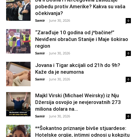
pobedu protiv Amerike? Kakva su vaša
očekivanja?
Samir
-
June 30, 2026
0
“Zarađuje 10 godina od j*bačine!”
Neviđeni obračun Stanije i Maje šokirao
region
Samir
-
June 30, 2026
0
Jovana i Tigar akcijali od 21h do 9h?
Kaže da je neumorna
Samir
-
June 30, 2026
0
Majkl Virski (Michael Weirsky) iz Nju
Džersija osvojio je nevjerovatnih 273
miliona dolara na...
Samir
-
June 30, 2026
0
**Šokantno priznanje bivše stjuardese:
Hotelske orgije, intimni odnosi u kokpitu