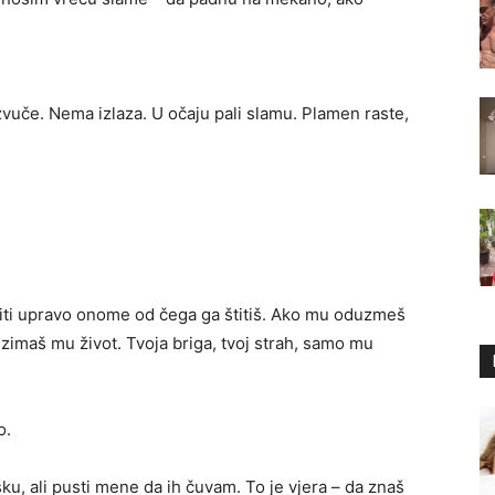
vuče. Nema izlaza. U očaju pali slamu. Plamen raste,
 težiti upravo onome od čega ga štitiš. Ako mu oduzmeš
duzimaš mu život. Tvoja briga, tvoj strah, samo mu
o.
šku, ali pusti mene da ih čuvam. To je vjera – da znaš