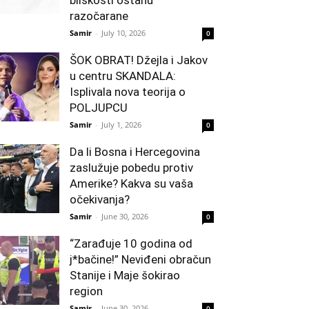
bliskosti ostanu
razočarane
Samir
-
July 10, 2026
0
ŠOK OBRAT! Džejla i Jakov
u centru SKANDALA:
Isplivala nova teorija o
POLJUPCU
Samir
-
July 1, 2026
0
Da li Bosna i Hercegovina
zaslužuje pobedu protiv
Amerike? Kakva su vaša
očekivanja?
Samir
-
June 30, 2026
0
“Zarađuje 10 godina od
j*bačine!” Neviđeni obračun
Stanije i Maje šokirao
region
Samir
-
June 30, 2026
0