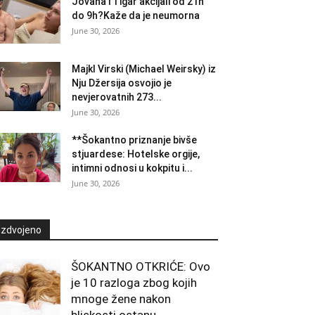
Jovana i Tigar akcijali od 21h
do 9h?Kaže da je neumorna
June 30, 2026
Majkl Virski (Michael Weirsky) iz
Nju Džersija osvojio je
nevjerovatnih 273...
June 30, 2026
**Šokantno priznanje bivše
stjuardese: Hotelske orgije,
intimni odnosi u kokpitu i...
June 30, 2026
Izdvojeno
ŠOKANTNO OTKRIĆE: Ovo
je 10 razloga zbog kojih
mnoge žene nakon