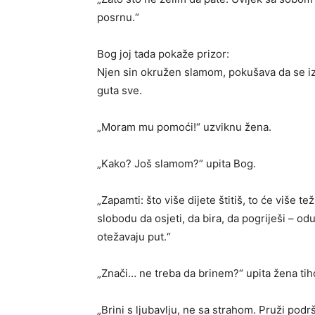
posrnu.“
Bog joj tada pokaže prizor:
Njen sin okružen slamom, pokušava da se iz
guta sve.
„Moram mu pomoći!“ uzviknu žena.
„Kako? Još slamom?“ upita Bog.
„Zapamti: što više dijete štitiš, to će više
slobodu da osjeti, da bira, da pogriješi – o
otežavaju put.“
„Znači… ne treba da brinem?“ upita žena tih
„Brini s ljubavlju, ne sa strahom. Pruži podr