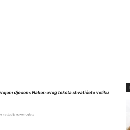
svojom djecom: Nakon ovog teksta shvatićete veliku
se nastavlja nakon oglasa