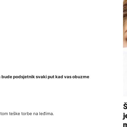
ca bude podsjetnik svaki put kad vas obuzme
etom teške torbe na leđima.
j
m