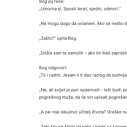
Bog joj reče:
„Umorna si. Spusti teret, sjedni, odmori.“
„Ne mogu dugo da ostanem. Ako se nešto desi
„Zašto?“ upita Bog.
„Došla sam te zamoliti – ako im ikad zaprije
Bog odgovori:
„To i radim. Jesam li ti dao razlog da sumnj
„Ne, ali svijet je pun opasnosti – loši ljudi,
pogrešnog muža, da će sin upisati pogrešan
„A zar nije iskustvo učitelj života? Greške n
„Zato što ne želim da pate. Uvijek sa sobo