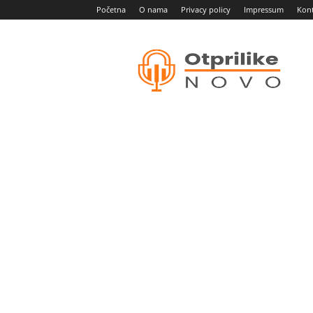
Početna
O nama
Privacy policy
Impressum
Kon
Otprilike
novo