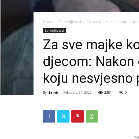
Home
Zanimljivosti
Za sve majke koje neprestano 
Zanimljivosti
Za sve majke k
djecom: Nakon o
koju nesvjesno 
By
Samir
-
February 24, 2026
2361
0
Ogl