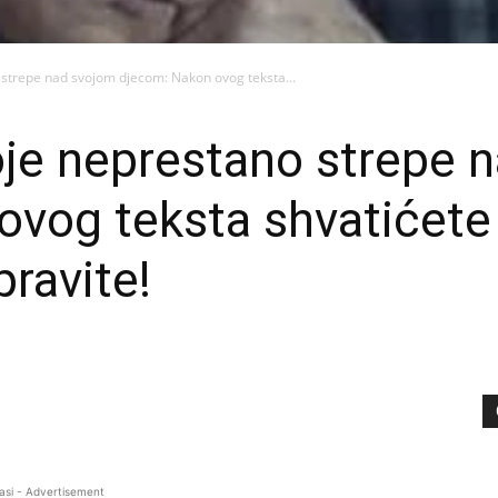
strepe nad svojom djecom: Nakon ovog teksta...
oje neprestano strepe 
vog teksta shvatićete 
pravite!
asi - Advertisement