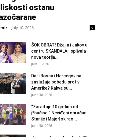
liskosti ostanu
azočarane
amir
-
July 10, 2026
0
ŠOK OBRAT! Džejla i Jakov u
centru SKANDALA: Isplivala
nova teorija...
July 1, 2026
Da li Bosna i Hercegovina
zaslužuje pobedu protiv
Amerike? Kakva su...
June 30, 2026
“Zarađuje 10 godina od
j*bačine!” Neviđeni obračun
Stanije i Maje šokirao...
June 30, 2026