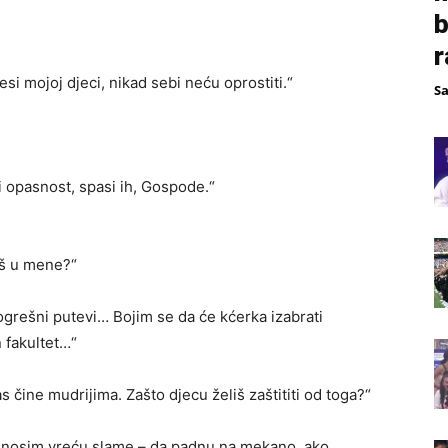
b
r
 mojoj djeci, nikad sebi neću oprostiti.“
S
ti opasnost, spasi ih, Gospode.“
aš u mene?“
 pogrešni putevi… Bojim se da će kćerka izabrati
 fakultet…“
as čine mudrijima. Zašto djecu želiš zaštititi od toga?“
m nosim vreću slame – da padnu na mekano, ako