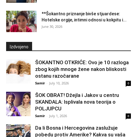
**Šokantno priznanje bivše stjuardese:
Hotelske orgije, intimni odnosi u kokpitu i...
June 30, 2026
Izdvojeno
ŠOKANTNO OTKRIĆE: Ovo je 10 razloga
zbog kojih mnoge žene nakon bliskosti
ostanu razočarane
Samir
-
July 10, 2026
0
ŠOK OBRAT! Džejla i Jakov u centru
SKANDALA: Isplivala nova teorija o
POLJUPCU
Samir
-
July 1, 2026
0
Da li Bosna i Hercegovina zaslužuje
pobedu protiv Amerike? Kakva su vaša