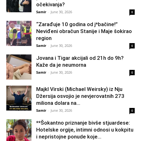
očekivanja?
Samir
-
June 30, 2026
0
“Zarađuje 10 godina od j*bačine!”
Neviđeni obračun Stanije i Maje šokirao
region
Samir
-
June 30, 2026
0
Jovana i Tigar akcijali od 21h do 9h?
Kaže da je neumorna
Samir
-
June 30, 2026
0
Majkl Virski (Michael Weirsky) iz Nju
Džersija osvojio je nevjerovatnih 273
miliona dolara na...
Samir
-
June 30, 2026
0
**Šokantno priznanje bivše stjuardese:
Hotelske orgije, intimni odnosi u kokpitu
i nepristojne ponude koje...