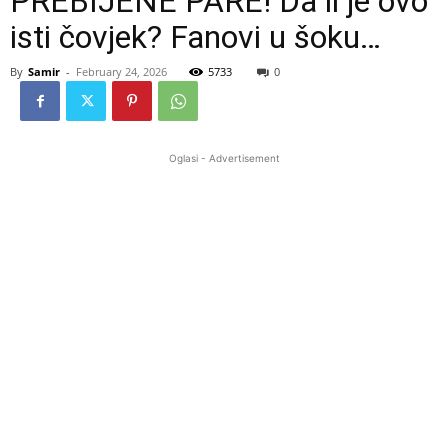
PREBIJENE PARE! Da li je ovo
isti čovjek? Fanovi u šoku…
By
Samir
-
February 24, 2026
5733
0
Oglasi - Advertisement