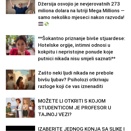
Džersija osvojio je nevjerovatnih 273
miliona dolara na lutriji Mega Millions —
samo nekoliko mjeseci nakon razvoda!
**Šokantno priznanje bivše stjuardese:
Hotelske orgije, intimni odnosi u
kokpitu i nepristojne ponude koje
putnici nikada nisu smjeli saznati**
Zašto neki ljudi nikada ne prebole
bivšu ljubav? Psiholozi otkrivaju
razloge koji će vas iznenaditi
MOŽETE LI OTKRITI S KOJOM
STUDENTICOM JE PROFESOR U
TAJNOJ VEZI?
IZABERITE JEDNOG KONJA SA SLIKE I