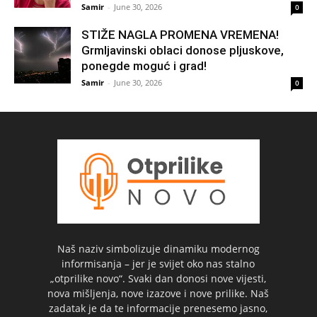
Samir
-
June 30, 2026
0
STIŽE NAGLA PROMENA VREMENA!
Grmljavinski oblaci donose pljuskove,
ponegde moguć i grad!
Samir
-
June 30, 2026
0
Naš naziv simbolizuje dinamiku modernog
informisanja – jer je svijet oko nas stalno
„otprilike novo“. Svaki dan donosi nove vijesti,
nova mišljenja, nove izazove i nove prilike. Naš
zadatak je da te informacije prenesemo jasno,