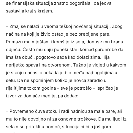
se finansijska situacija znatno pogoršala i da jedva
sastavlja kraj s krajem.
– Zmaj se nalazi u veoma teškoj novčanoj situaciji. Zbog
načina na koji je živio ostao je bez prebijene pare.
Pomažu mu mještani i komšije iz sela, donose mu hranu i
odjeću. Često mu daju poneki stari komad garderobe da
ima šta obući, pogotovo sada kad dolazi zima. Ilija
nerijetko spava i na otvorenom. Tužno je vidjeti u kakvom
je stanju danas, a nekada je bio među najbogatijima u
selu. Da ne spominjem koliko je novca zaradio u
rijalitijima tokom godina – sve je potrošio – ispričao je
izvor za domaće medije, pa dodao:
– Povremeno čuva stoku i radi nadnicu za male pare, ali
mu to nije dovoljno ni za osnovne troškove. Da mu ljudi iz
sela nisu pritekli u pomoć, situacija bi bila još gora.