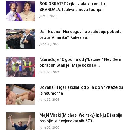
ŠOK OBRAT! Džejla i Jakov u centru
SKANDALA: Isplivala nova teorija...
July 1, 2026
Da li Bosna i Hercegovina zaslužuje pobedu
protiv Amerike? Kakva su...
June 30, 2026
“Zarađuje 10 godina od j*bačine!” Neviđeni
obračun Stanije i Maje šokirao...
June 30, 2026
Jovana i Tigar akcijali od 21h do 9h?Kaže da
je neumorna
June 30, 2026
Majkl Virski (Michael Weirsky) iz Nju Džersija
osvojio je nevjerovatnih 273...
June 30, 2026